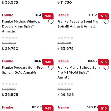
₺ 33.575
₺ 11.730
115.0731.378
115.0741.722
Franke
Franke
%15
%15
Franke Mythos Window
Franke Pescara Semi Pro
Doccia Krom Spiralli
Spiralli Antrasit Armatür
Armatür
₺ 35.000
₺ 39.500
₺ 29.750
₺ 33.575
115.0741.723
115.0747.679
Franke
Franke
%15
%15
Franke Pescara Semi Pro
Franke Maris Stripes Semi
Spiralli Gold Armatür
Pro MB/Gold Spiralli
Armatür
₺ 39.500
₺ 34.500
₺ 33.575
₺ 29.325
115.0747.680
340.0731.789
Franke
Franke
%15
%15