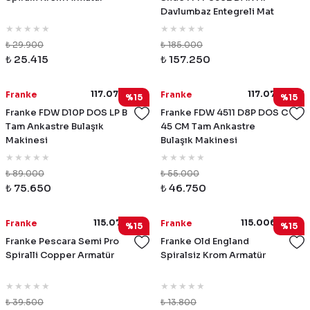
Davlumbaz Entegreli Mat
Siyah Ocak
₺ 29.900
₺ 185.000
₺ 25.415
₺ 157.250
117.0747.492
117.0747.491
Franke
Franke
%15
%15
Franke FDW D10P DOS LP B
Franke FDW 4511 D8P DOS C
Tam Ankastre Bulaşık
45 CM Tam Ankastre
Makinesi
Bulaşık Makinesi
₺ 89.000
₺ 55.000
₺ 75.650
₺ 46.750
115.0741.724
115.0060.360
Franke
Franke
%15
%15
Franke Pescara Semi Pro
Franke Old England
Spiralli Copper Armatür
Spiralsiz Krom Armatür
₺ 39.500
₺ 13.800