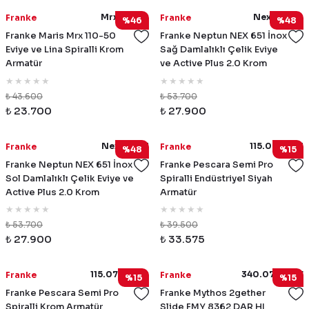
Mrx110-50
Nex651Sag
Franke
Franke
%46
%48
Franke Maris Mrx 110-50
Franke Neptun NEX 651 İnox
Eviye ve Lina Spiralli Krom
Sağ Damlalıklı Çelik Eviye
Armatür
ve Active Plus 2.0 Krom
Armatür
₺ 43.600
₺ 53.700
₺ 23.700
₺ 27.900
Nex651Sol
115.0741.721
Franke
Franke
%48
%15
Franke Neptun NEX 651 İnox
Franke Pescara Semi Pro
Sol Damlalıklı Çelik Eviye ve
Spiralli Endüstriyel Siyah
Active Plus 2.0 Krom
Armatür
Armatür
₺ 53.700
₺ 39.500
₺ 27.900
₺ 33.575
115.0741.700
340.0731.787
Franke
Franke
%15
%15
Franke Pescara Semi Pro
Franke Mythos 2gether
Spiralli Krom Armatür
Slide FMY 8362 DAR HI