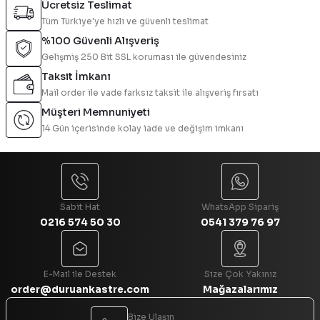
Ücretsiz Teslimat
Tüm Türkiye'ye hızlı ve güvenli teslimat
%100 Güvenli Alışveriş
Gelişmiş 250 Bit SSL koruması ile güvendesiniz
Taksit İmkanı
Mail order ile vade farksız taksit ile alışveriş fırsatı
Müşteri Memnuniyeti
14 Gün içerisinde kolay iade ve değişim imkanı
Sabit Hat
WhatsApp Sipariş
0216 574 50 30
0541 379 76 97
E-Mail ile Destek
Size Çok Yakınız
order@duruankastre.com
Mağazalarımız
Bize Ulaşın