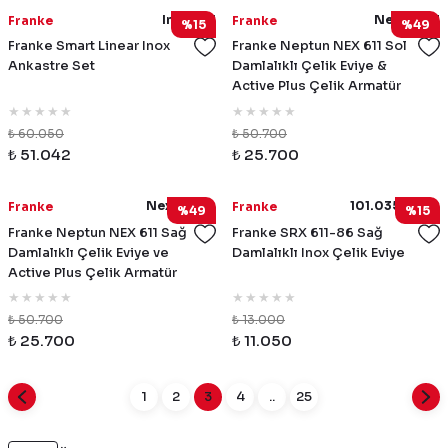
InoxSet1
Nex611Sol
Franke
Franke
%15
%49
Franke Smart Linear Inox
Franke Neptun NEX 611 Sol
Ankastre Set
Damlalıklı Çelik Eviye &
Active Plus Çelik Armatür
Kampanyası
₺ 60.050
₺ 50.700
₺ 51.042
₺ 25.700
Nex611Sag
101.0356.760
Franke
Franke
%49
%15
Franke Neptun NEX 611 Sağ
Franke SRX 611-86 Sağ
Damlalıklı Çelik Eviye ve
Damlalıklı Inox Çelik Eviye
Active Plus Çelik Armatür
Kampanyası
₺ 50.700
₺ 13.000
₺ 25.700
₺ 11.050
1
2
3
4
..
25