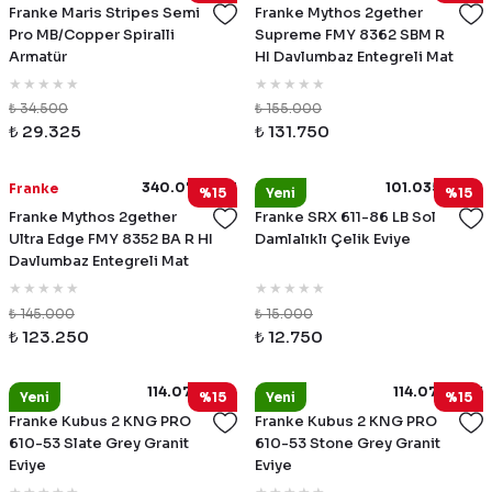
Franke Maris Stripes Semi
Franke Mythos 2gether
Pro MB/Copper Spiralli
Supreme FMY 8362 SBM R
Armatür
HI Davlumbaz Entegreli Mat
Siyah Ocak
₺ 34.500
₺ 155.000
₺ 29.325
₺ 131.750
340.0731.871
101.0356.882
Franke
Franke
%15
Yeni
%15
Franke Mythos 2gether
Franke SRX 611-86 LB Sol
Ultra Edge FMY 8352 BA R HI
Damlalıklı Çelik Eviye
Davlumbaz Entegreli Mat
Siyah Ocak
₺ 145.000
₺ 15.000
₺ 123.250
₺ 12.750
114.0751.844
114.0751.845
Franke
Franke
Yeni
%15
Yeni
%15
Franke Kubus 2 KNG PRO
Franke Kubus 2 KNG PRO
610-53 Slate Grey Granit
610-53 Stone Grey Granit
Eviye
Eviye