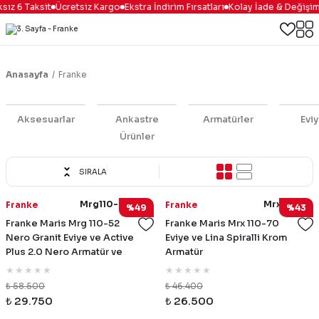
ız 6 Taksit
Ücretsiz Kargo
Ekstra İndirim Fırsatları
Kolay İade & Değişim
Anasayfa
Franke
Aksesuarlar
Ankastre
Armatürler
Eviy
Ürünler
SIRALA
Mrg110-52Nero
Mrx110-70
Franke
Franke
%49
%43
Franke Maris Mrg 110-52
Franke Maris Mrx 110-70
Nero Granit Eviye ve Active
Eviye ve Lina Spiralli Krom
Plus 2.0 Nero Armatür ve
Armatür
Nero Sıvı Sabunluk
₺ 58.500
₺ 46.400
₺ 29.750
₺ 26.500