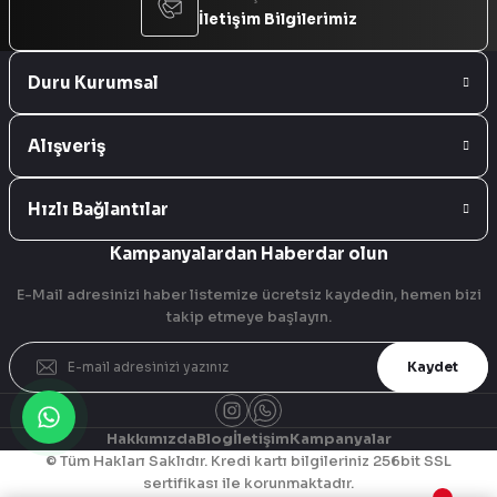
İletişim Bilgilerimiz
Duru Kurumsal
Alışveriş
Hızlı Bağlantılar
Kampanyalardan Haberdar olun
E-Mail adresinizi haber listemize ücretsiz kaydedin, hemen bizi
takip etmeye başlayın.
Kaydet
Hakkımızda
Blog
İletişim
Kampanyalar
© Tüm Hakları Saklıdır. Kredi kartı bilgileriniz 256bit SSL
sertifikası ile korunmaktadır.