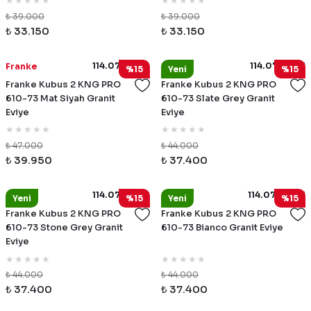
₺ 39.000
₺ 39.000
₺ 33.150
₺ 33.150
114.0751.849
114.0751.861
Franke
Franke
%15
Yeni
%15
Franke Kubus 2 KNG PRO
Franke Kubus 2 KNG PRO
610-73 Mat Siyah Granit
610-73 Slate Grey Granit
Eviye
Eviye
₺ 47.000
₺ 44.000
₺ 39.950
₺ 37.400
114.0751.862
114.0751.863
Franke
Franke
Yeni
%15
Yeni
%15
Franke Kubus 2 KNG PRO
Franke Kubus 2 KNG PRO
610-73 Stone Grey Granit
610-73 Bianco Granit Eviye
Eviye
₺ 44.000
₺ 44.000
₺ 37.400
₺ 37.400