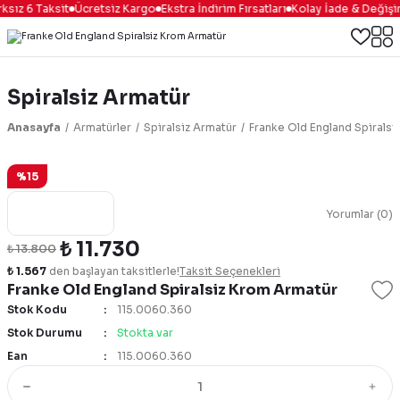
sız 6 Taksit
Ücretsiz Kargo
Ekstra İndirim Fırsatları
Kolay İade & Değişim
Spiralsiz Armatür
Anasayfa
Armatürler
Spiralsiz Armatür
Franke Old England Spirals
%15
Yorumlar (0)
₺ 11.730
₺ 13.800
₺ 1.567
den başlayan taksitlerle!
Taksit Seçenekleri
Franke Old England Spiralsiz Krom Armatür
Stok Kodu
115.0060.360
Stok Durumu
Stokta var
Ean
115.0060.360