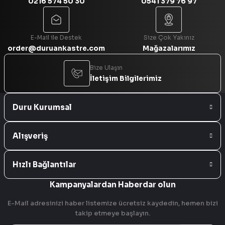
0216 574 50 30
0541 379 76 97
Gönder
E-Mail ile Destek
Size Çok Yakınız
order@duruankastre.com
Mağazalarımız
Bize Ulaşın
İletişim Bilgilerimiz
Duru Kurumsal
Alışveriş
Hızlı Bağlantılar
Kampanyalardan Haberdar olun
E-Mail adresinizi haber listemize ücretsiz kaydedin, hemen bizi
takip etmeye başlayın.