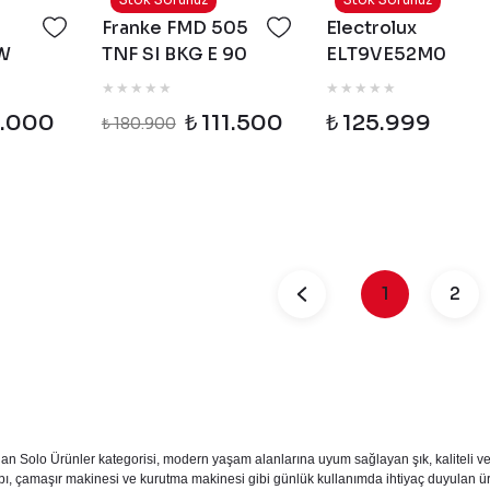
Franke FMD 505
Electrolux
W
TNF SI BKG E 90
ELT9VE52M0
0 No
Cm Siyah Cam
TwinTech 700 No
Buzdolabı
Inspiration No
0.000
₺ 111.500
₺ 125.999
₺ 180.900
Frost Koyu Inox
Buzdolabı
1
2
an Solo Ürünler kategorisi, modern yaşam alanlarına uyum sağlayan şık, kaliteli ve y
, çamaşır makinesi ve kurutma makinesi gibi günlük kullanımda ihtiyaç duyulan ürünl