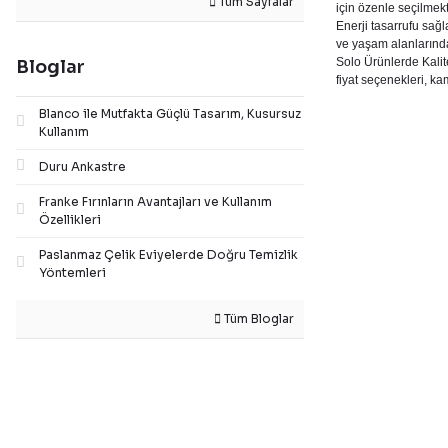
Tüm Sayfalar
için özenle seçilmekt
Enerji tasarrufu sağ
ve yaşam alanlarında
Solo Ürünlerde Kalite
Bloglar
fiyat seçenekleri, ka
Blanco ile Mutfakta Güçlü Tasarım, Kusursuz
Kullanım
Duru Ankastre
Franke Fırınların Avantajları ve Kullanım
Özellikleri
Paslanmaz Çelik Eviyelerde Doğru Temizlik
Yöntemleri
Tüm Bloglar