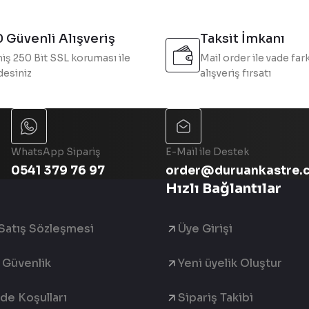
 Güvenli Alışveriş
Taksit İmkanı
iş 250 Bit SSL koruması ile
Mail order ile vade fark
esiniz
alışveriş fırsatı
WhatsApp Sipariş
E-Mail ile Destek
0541 379 76 97
order@duruankastre.
Hızlı Bağlantılar
Satış Sözleşmesi
Üye Girişi
e Güvenlik
Yeni üyelik Oluştur
ade Koşulları
Sipariş Takibi