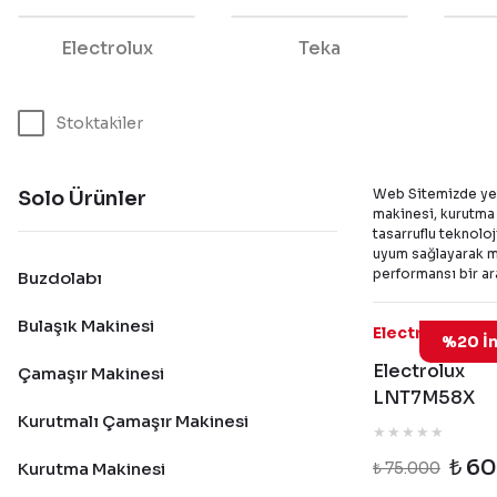
Electrolux
Teka
Stoktakiler
Web Sitemizde yer a
Solo Ürünler
makinesi, kurutma 
tasarruflu teknoloj
uyum sağlayarak mu
performansı bir ar
Buzdolabı
Bulaşık Makinesi
LNT
Electrolux
%20 İn
Electrolux
Çamaşır Makinesi
LNT7M58X
Kurutmalı Çamaşır Makinesi
Inspiration N
Frost Inox So
₺ 6
Kurutma Makinesi
₺ 75.000
Buzdolabı