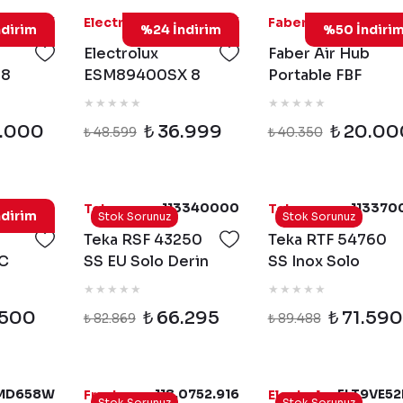
48310SX
ESM89400SX
113.0666.
Electrolux
Faber
dirim
%24 İndirim
%50 İndiri
Electrolux
Faber Air Hub
 8
ESM89400SX 8
Portable FBF
x
Programlı Inox
PH1020 Mat
esi
Bulaşık Makinesi
Beyaz
9.000
₺ 36.999
₺ 20.00
₺ 48.599
₺ 40.350
595MTC
113340000
113370
Teka
Teka
dirim
Stok Sorunuz
Stok Sorunuz
Teka RSF 43250
Teka RTF 54760
C
SS EU Solo Derin
SS Inox Solo
 9
Dondurucu -
Buzdolabı -
ı
113340000
113370010
.500
₺ 66.295
₺ 71.590
₺ 82.869
₺ 89.488
nesi
MD658W
118.0752.916
ELT9VE5
Franke
Electrolux
Stok Sorunuz
Stok Sorunuz