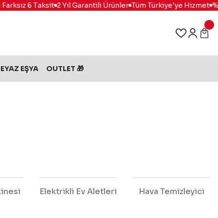
sız 6 Taksit
2 Yıl Garantili Ürünler
Tüm Türkiye'ye Hizmet
%100 
EYAZ EŞYA
OUTLET 🎁
inesi
Elektrikli Ev Aletleri
Hava Temizleyici