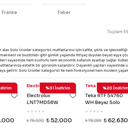
Franke
Faber
Toplam 59
lan Solo Ürünler kategorisi, mutfaklarınız için kalite, şıklık ve işlevselliği
makinesi ve buzdolabı gibi günlük yaşamda ihtiyaç duyulan beyaz eşya çözü
ileri sayesinde hem konforlu hem ekonomik kullanım avantajı sağlar. Kullanıc
tfaklarınıza estetik bir görünüm kazandırır. Dayanıklı yapıları sayesinde u
aya getirir. Solo Ürünler kategorisi ile hem fonksiyonel hem modern yaşam a
7MD58X
LNT7MD58W
113370
Electrolux
Teka
dirim
%31 İndirim
%20 İndiri
Electrolux
Teka RTF 54760
LNT7MD58W
WH Beyaz Solo
o
TwinTech 700 No
Buzdolabı -
lo
Frost Beyaz
113370009
0.000
₺ 52.000
₺ 62.630
₺ 75.000
₺ 78.288
Buzdolabı