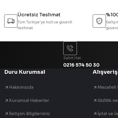
Ücretsiz Teslimat
%100
Tüm Türkiye'ye hızlı ve güvenli
Gelişm
teslimat
güvend
Sabit Hat
0216 574 50 30
Duru Kurumsal
Alışveriş
Hakkımızda
Mesafeli 
Kurumsal Haberler
Gizlilik v
İletişim Bilgilerimiz
İptal ve İ