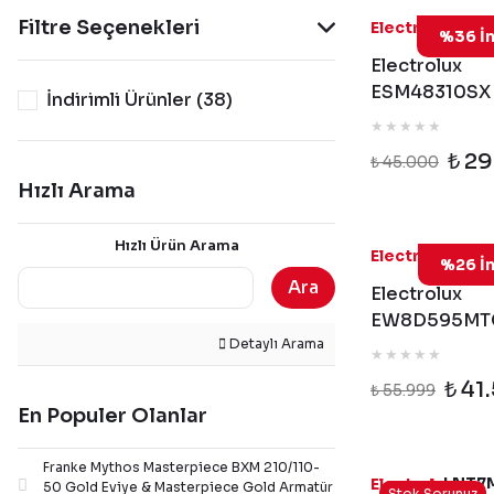
Filtre Seçenekleri
ESM
Electrolux
%36 İn
Electrolux
ESM48310SX
İndirimli Ürünler (38)
Programlı Ino
Bulaşık Makin
₺ 2
₺ 45.000
Hızlı Arama
Hızlı Ürün Arama
EW8D
Electrolux
%26 İn
Ara
Electrolux
EW8D595MT
Detaylı Arama
UltraCare800
Kg Isı Pompal
₺ 41
₺ 55.999
Kurutma Maki
En Populer Olanlar
Franke Mythos Masterpiece BXM 210/110-
LNT7
Electrolux
50 Gold Eviye & Masterpiece Gold Armatür
Stok Sorunuz