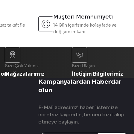
Müşteri Memnuniyeti
sız taksit ile
14 Gün içerisinde kolay iade ve
değişim imkanı
Size Çok Yakınız
Bize Ulaşın
com
Mağazalarımız
İletişim Bilgilerimiz
Kampanyalardan Haberdar
olun
E-Mail adresinizi haber listemize
ücretsiz kaydedin, hemen bizi takip
etmeye başlayın.