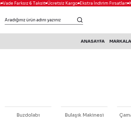
e Farksız 6 Taksit
Ücretsiz Kargo
Ekstra İndirim Fırsatları
Kola
ANASAYFA
MARKAL
Buzdolabı
Bulaşık Makinesi
Çama