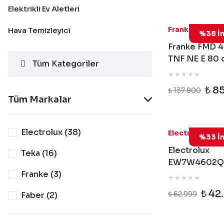
Elektrikli Ev Aletleri
118.
Franke
Hava Temizleyici
%38 İn
Franke FMD 
TNF NE E 80
Tüm Kategoriler
Black Inox So
Buzdolabı
₺ 8
₺ 137.800
Tüm Markalar
Electrolux (38)
EW7W
Electrolux
%33 İn
Electrolux
Teka (16)
EW7W4602Q
Franke (3)
SteamCare7
1600 Devir 11
₺ 42
₺ 62.999
Faber (2)
Kg Kurutmalı
Çamaşır Maki