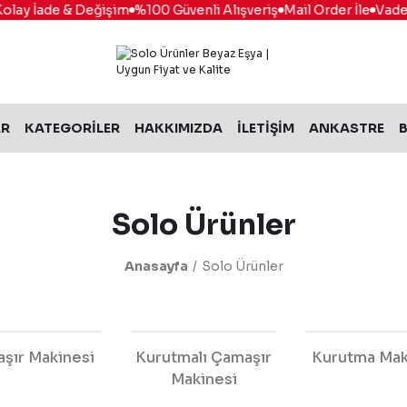
y İade & Değişim
%100 Güvenli Alışveriş
Mail Order İle
Vade Fark
AR
KATEGORİLER
HAKKIMIZDA
İLETİŞİM
ANKASTRE
B
Solo Ürünler
Anasayfa
Solo Ürünler
şır Makinesi
Kurutmalı Çamaşır
Kurutma Mak
Makinesi