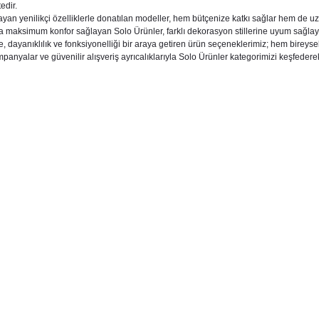
edir.
layan yenilikçi özelliklerle donatılan modeller, hem bütçenize katkı sağlar hem de u
 maksimum konfor sağlayan Solo Ürünler, farklı dekorasyon stillerine uyum sağlay
, dayanıklılık ve fonksiyonelliği bir araya getiren ürün seçeneklerimiz; hem bireysel
mpanyalar ve güvenilir alışveriş ayrıcalıklarıyla Solo Ürünler kategorimizi keşfederek