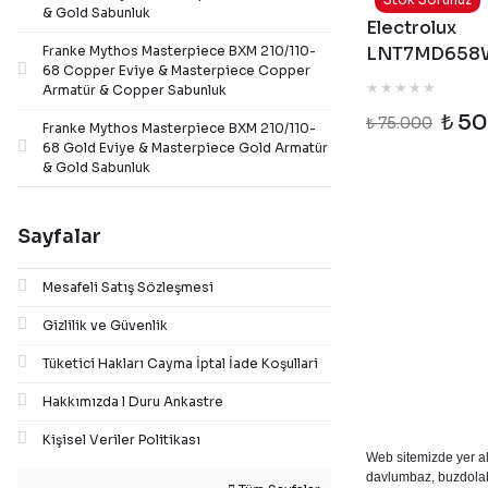
& Gold Sabunluk
Electrolux
Franke Mythos Masterpiece BXM 210/110-
LNT7MD658
68 Copper Eviye & Masterpiece Copper
TwinTech 70
Armatür & Copper Sabunluk
Frost Beyaz
₺ 5
₺ 75.000
Franke Mythos Masterpiece BXM 210/110-
Buzdolabı
68 Gold Eviye & Masterpiece Gold Armatür
& Gold Sabunluk
Sayfalar
Mesafeli Satış Sözleşmesi
Gizlilik ve Güvenlik
Tüketici Hakları Cayma İptal İade Koşullari
Hakkımızda l Duru Ankastre
Kişisel Veriler Politikası
Web sitemizde yer al
davlumbaz, buzdolabı