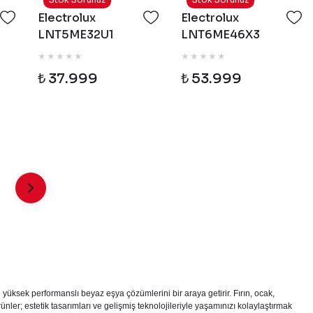
Electrolux
Electrolux
LNT5ME32U1
LNT6ME46X3
TwinTech 600
TwinTech 600
Inspiration No
Inspiration No
₺ 37.999
₺ 53.999
Frost Inox
Frost Inox
Buzdolabı
Buzdolabı
üksek performanslı beyaz eşya çözümlerini bir araya getirir. Fırın, ocak,
er; estetik tasarımları ve gelişmiş teknolojileriyle yaşamınızı kolaylaştırmak