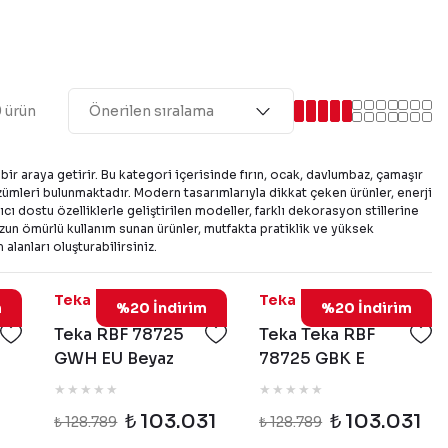
 ürün
 bir araya getirir. Bu kategori içerisinde fırın, ocak, davlumbaz, çamaşır
mleri bulunmaktadır. Modern tasarımlarıyla dikkat çeken ürünler, enerji
ı dostu özelliklerle geliştirilen modeller, farklı dekorasyon stillerine
zun ömürlü kullanım sunan ürünler, mutfakta pratiklik ve yüksek
lanları oluşturabilirsiniz.
009
113400026
113400025
Teka
Teka
m
%20 İndirim
%20 İndirim
Teka RBF 78725
Teka Teka RBF
GWH EU Beyaz
78725 GBK E
Cam Solo
Siyah Cam Solo
Buzdolabı -
Buzdolabı -
₺ 103.031
₺ 103.031
₺ 128.789
₺ 128.789
113400026
113400025