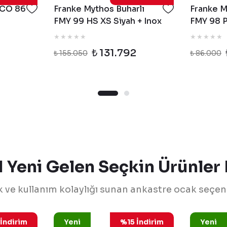
FCO 86
Franke Mythos Buharlı
Franke M
FMY 99 HS XS Siyah + Inox
FMY 98 P
Ankastre Fırın
Ankastre
₺ 131.792
₺ 155.050
₺ 86.000
I Yeni Gelen Seçkin Ürünler 
k ve kullanım kolaylığı sunan ankastre ocak seçe
.0734.779
106.0734.776
Franke
Franke
İndirim
Yeni
%15 İndirim
Yeni