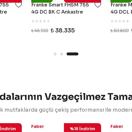
 755
Franke Smart FHSM 755
Franke 
tre
4G DC BK C Ankastre
4G DCL 
Cam Ocak
Cam Oca
₺ 38.335
₺ 45.100
₺ 50.600
dalarının Vazgeçilmez Tama
ık mutfaklarda güçlü çekiş performansı ile modern 
.0365.588
110.0456.219
Faber
Faber
İndirim
%15 İndirim