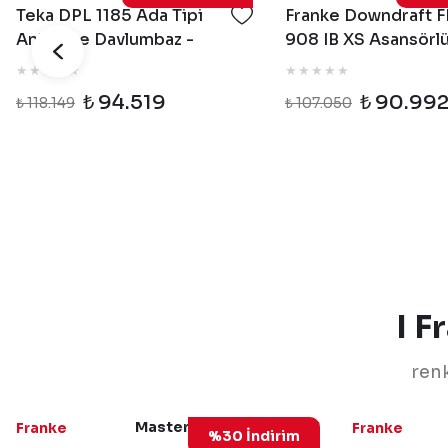
Teka DPL 1185 Ada Tipi
Franke Downdraft 
Ankastre Davlumbaz -
908 IB XS Asansörl
40483172-40483173
Ankastre Davlumba
₺ 94.519
₺ 90.99
₺ 118.149
₺ 107.050
I F
ren
Masterpiece110-50Gold
Franke
Franke
%30 İndirim