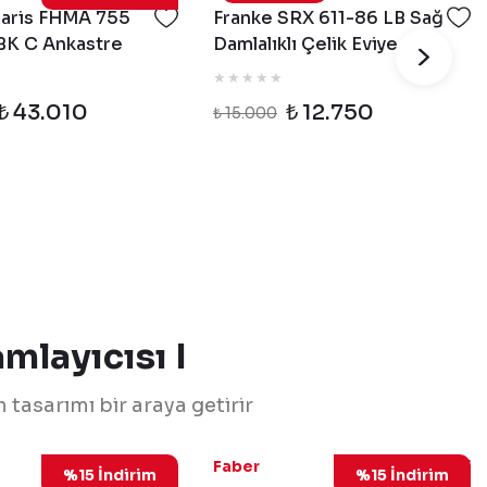
Maris FHMA 755
Franke SRX 611-86 LB Sağ
BK C Ankastre
Damlalıklı Çelik Eviye
k
₺ 43.010
₺ 12.750
₺ 15.000
mlayıcısı I
tasarımı bir araya getirir
110.0456.265
110.0456.267
Faber
%15 İndirim
%15 İndirim