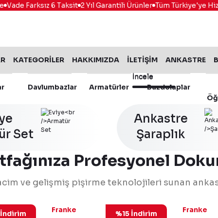
e Farksız 6 Taksit
2 Yıl Garantili Ürünler
Tüm Türkiye'ye Hizmet
AR
KATEGORİLER
HAKKIMIZDA
İLETİŞİM
ANKASTRE
B
İncele
İncele
ar
Davlumbazlar
Armatürler
Buzdolaplar
Öğ
iye
Ankastre
ür Set
İncele
Şaraplık
tfağınıza Profesyonel Doku
 hacim ve gelişmiş pişirme teknolojileri sunan ankas
6.0737.942
116.0613.706
Franke
Franke
İndirim
%15 İndirim