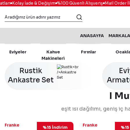
Kolay İade & Değişim
%100 Güvenli Alışveriş
Mail Order İle
Vad
ANASAYFA
MARKAL
Eviyeler
Kahve
Fırınlar
Ocakl
Makineleri
Rustik
Ev
Ankastre Set
Armat
I Mu
eşit ısı dağılımı, geniş iç
116.0696.543
11
Franke
Franke
%15 İndirim
%15 