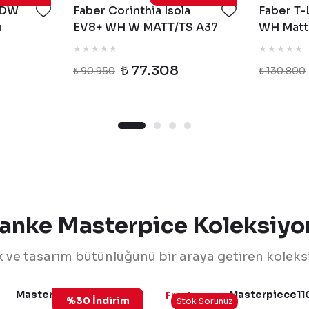
FDW
Faber Corinthia Isola
Faber T-
ü
EV8+ WH W MATT/TS A37
WH Matt
z
Mat Beyaz/Tibet Gümüşü
Ada Tipi
Ada Tipi Davlumbaz
2
₺ 77.308
₺ 90.950
₺ 130.800
ranke Masterpice Koleksiyo
k ve tasarım bütünlüğünü bir araya getiren koleks
Masterpiece110-68Gold
Masterpiece11
Franke
%30 İndirim
Stok Sorunuz