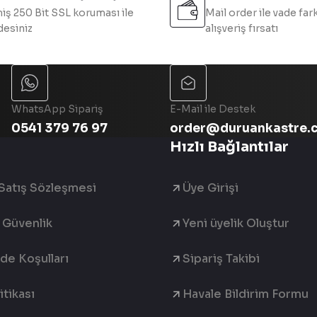
iş 250 Bit SSL koruması ile
Mail order ile vade fark
esiniz
alışveriş fırsatı
WhatsApp Sipariş
E-Mail ile Destek
0541 379 76 97
order@duruankastre.
Hızlı Bağlantılar
Satış Sözleşmesi
Üye Girişi
e Güvenlik
Yeni üyelik Oluştur
ade Koşulları
Sipariş Takibi
tikası
Havale Bildirim Formu