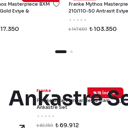
hos Masterpiece BXM
Franke Mythos Masterpi
Gold Eviye &
210/110-50 Antrasit Eviy
e Gold Armatür & Gold
Masterpiece Antrasit Ar
Antrasit Sabunluk
117.350
₺ 103.350
₺ 147.650
Ankastre Se
BeyazCamSet
Franke
%15 İndirim
Franke Smart Linear Beyaz Cam
Ankastre Set
₺ 69.912
₺ 82.250