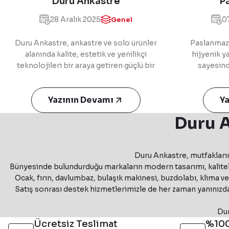
Duru Ankastre
P
Ev
28 Aralık 2025
07
Genel
Tem
Duru Ankastre, ankastre ve solo ürünler
Paslanmaz ç
alanında kalite, estetik ve yenilikçi
hijyenik y
teknolojileri bir araya getiren güçlü bir
sayesind
markadır. Geniş ürün yelpazesiyle mutfak
vazgeçil
ihtiyaçlarına modern çözümler sunarken,
almaktadır. 
enerji verimliliği ve kullanıcı dostu
Yazının Devamı
uzun ömürl
Y
tasarımlarıyla dikkat çeker. Satış sonrası
eviyel
Duru A
destek, teknik servis hizmetleri ve müşteri
fonksiyonel
memnuniyetine verdiği önem sayesinde
bakım önerile
sektörde güvenilir bir konuma sahiptir.
süre koruyabi
Müşteri odaklı hizmet anlayışı ve sürekli
Duru Ankastre, mutfakların
sürdürüleb
Bünyesinde bulundurduğu markaların modern tasarımı, kaliteli
gelişen yapısıyla Duru Ankastre,
arayan kull
Ocak, fırın, davlumbaz, bulaşık makinesi, buzdolabı, klima v
fonksiyonel ve şık mutfak çözümleri
olmaktadır.
Satış sonrası destek hizmetlerimizle de her zaman yanınızda
sunmaya devam etmektedir.
modeller, m
bir dokunuş
Dur
Ücretsiz Teslimat
%100