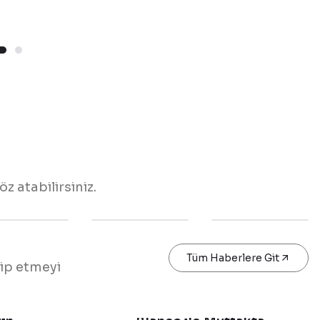
z atabilirsiniz.
Tüm Haberlere Git
kip etmeyi