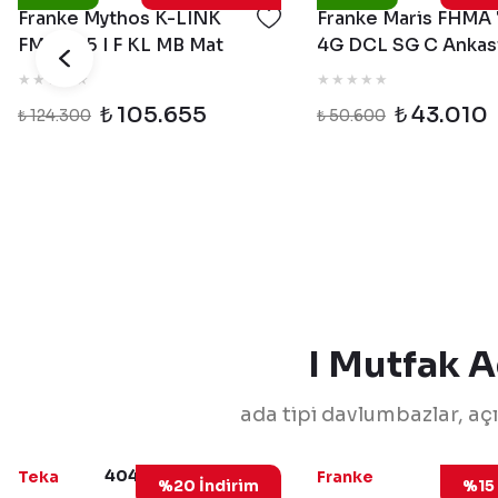
Franke Mythos K-LINK
Franke Maris FHMA
FMY 805 I F KL MB Mat
4G DCL SG C Ankas
Siyah İndüksiyonlu
Cam Ocak
Ankastre Ocak
₺ 105.655
₺ 43.010
₺ 124.300
₺ 50.600
I Mutfak A
ada tipi davlumbazlar, aç
40483172-40483173
110
Teka
Franke
%20 İndirim
%15 