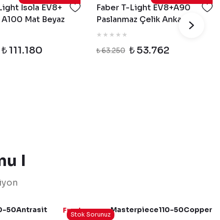
Light Isola EV8+
Faber T-Light EV8+A90
 A100 Mat Beyaz
Paslanmaz Çelik Ankastre
 Davlumbaz
Davlumbaz
₺ 111.180
₺ 53.762
₺ 63.250
nu I
iyon
0-50Antrasit
Masterpiece110-50Copper
Franke
Stok Sorunuz