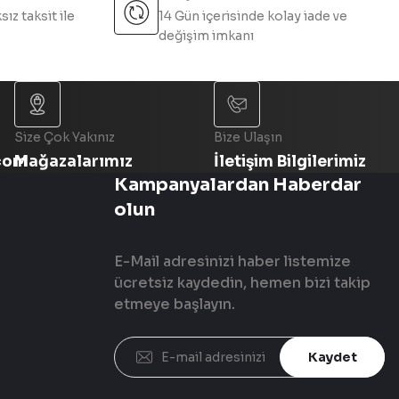
sız taksit ile
14 Gün içerisinde kolay iade ve
değişim imkanı
Size Çok Yakınız
Bize Ulaşın
com
Mağazalarımız
İletişim Bilgilerimiz
Kampanyalardan Haberdar
olun
E-Mail adresinizi haber listemize
ücretsiz kaydedin, hemen bizi takip
etmeye başlayın.
Kaydet