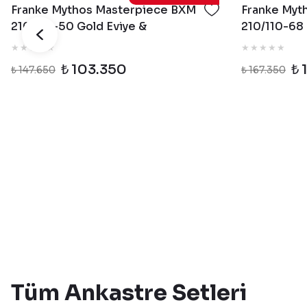
Franke Mythos Masterpiece BXM
Franke Myt
210/110-50 Gold Eviye &
210/110-68 
Masterpiece Gold Armatür & Gold
Masterpiec
Sabunluk
Sabunluk
₺ 103.350
₺ 
₺ 147.650
₺ 167.350
Tüm Ankastre Setleri