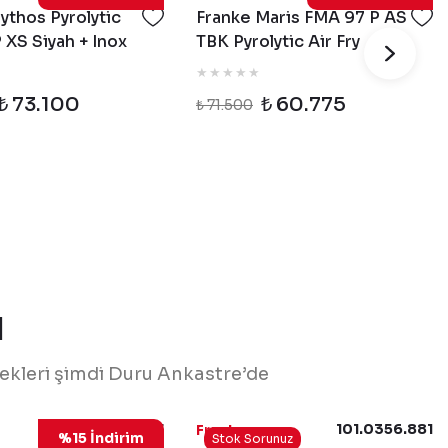
ythos Pyrolytic
Franke Maris FMA 97 P AS
 XS Siyah + Inox
TBK Pyrolytic Air Fry
 Fırın
Ankastre Fırın
₺ 73.100
₺ 60.775
₺ 71.500
I
nekleri şimdi Duru Ankastre’de
106.0734.777
101.0356.881
Franke
%15 İndirim
Stok Sorunuz