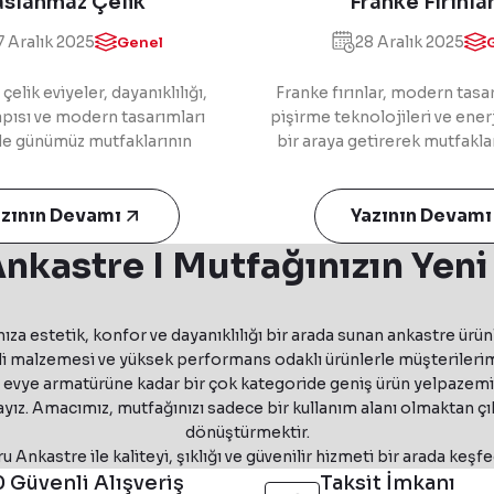
aslanmaz Çelik
Franke Fırınla
iyelerde Doğru
Avantajları v
 Aralık 2025
28 Aralık 2025
Genel
izlik Yöntemleri
Kullanım Özellik
elik eviyeler, dayanıklılığı,
Franke fırınlar, modern tasa
apısı ve modern tasarımları
pişirme teknolojileri ve enerji
e günümüz mutfaklarının
bir araya getirerek mutfakl
mez ürünleri arasında yer
kullanım sunar. Çok fonksiy
Kolay temizlenebilir yapısı ve
sistemleri, kolay temizlenebi
ü kullanımıyla öne çıkan bu
azının Devamı
güvenlik özellikleri say
Yazının Devamı
er, hem estetik hem de
profesyonel hem ev kullan
nkastre I Mutfağınızın Yeni
lik sunar. Günlük ve haftalık
ihtiyaçlarını karşılar. Şık tas
ri sayesinde parlaklığını uzun
performansıyla öne çıkan Fra
len paslanmaz çelik eviyeler,
modern mutfakların vazgeçil
ıza estetik, konfor ve dayanıklılığı bir arada sunan ankastre ürün
ilir ve şık mutfak çözümleri
arasında yer almakta
 malzemesi ve yüksek performans odaklı ürünlerle müşterilerimi
anıcılar için ideal bir tercih
e evye armatürüne kadar bir çok kategoride geniş ürün yelpazemizl
 Özellikle modern tasarımlı
yız. Amacımız, mutfağınızı sadece bir kullanım alanı olmaktan ç
utfak dekorasyonuna estetik
 katarken kullanım konforunu
dönüştürmektir.
u Ankastre ile kaliteyi, şıklığı ve güvenilir hizmeti bir arada keşfe
da artırmaktadır.
 Güvenli Alışveriş
Taksit İmkanı