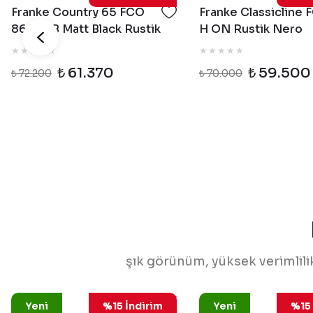
Franke Country 65 FCO
Franke Classicline 
86 H MB Matt Black Rustik
H ON Rustik Nero
Ankastre Fırın
Ankastre Fırın
₺ 61.370
₺ 59.500
₺ 72.200
₺ 70.000
şık görünüm, yüksek verimlili
108.0733.617
106
Franke
Franke
Yeni
%15 İndirim
Yeni
%15 