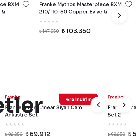
ece BXM
Franke Mythos Masterpiece BXM
e &
210/110-50 Copper Eviye &
matür &
Masterpiece Copper Armatür &
Copper Sabunluk
₺ 103.350
₺ 147.650
tler
SiyahCamSet1
Franke
Franke
%15 İndirim
Franke Smart Linear Siyah Cam
Franke Smar
Ankastre Set
Set 2
₺ 69.912
₺ 5
₺ 82.250
₺ 62.250