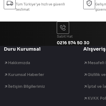
Tüm Türkiye'ye hızlı ve güvenli
Gelişm
teslimat
güvend
Sabit Hat
0216 574 50 30
Duru Kurumsal
Alışveriş
Hakkımızda
Mesafeli 
Kurumsal Haberler
Gizlilik v
İletişim Bilgilerimiz
İptal ve İ
KVKK Poli