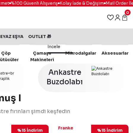
%100 Güvenli Alışveriş
Kolay İade & Değişim
Mail Order İle
Vad
0
EYAZ EŞYA
OUTLET 🎁
İncele
Çöp
Çamaşır
Mikrodalgalar
Aksesuarlar
ütücüler
Makineleri
Ankastre
Buzdolabı
nuş I
tre fırınları şimdi keşfedin
116.0606.101
116.0738.939
Franke
%15 İndirim
%15 İndirim