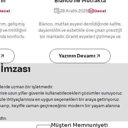
rın
Blanco ile Mutfakta
e
Güçlü Tasarım,
28 Aralık 2025
Genel
Genel
leri
Kusursuz Kullanım
rım, gelişmiş
Blanco, mutfak evyesi denildiğinde kalite,
 verimliliğini
dayanıklılık ve estetikle öne çıkan prestijli
arda konforlu
bir markadır. Granit evyeleri çizilmeye ve
onlu pişirme
yüksek ısıya dayanıklı yapısıyla uzun ömürlü
lir yapısı ve
kullanım sunarken, modern ve şık bir
esinde hem
görünüm sağlar. Çelik evyeler ise hijyenik,
Yazının Devamı
ıcılarının
paslanmaz ve darbelere karşı dayanıklı
 İmzası
arımı ve yüksek
yapılarıyla mutfaklarda konforlu bir
nke fırınlar,
kullanım sağlar. Her iki evye türü de kolay
mez çözümleri
temizlenebilir ve uzun yıllar formunu korur.
lerde uzman bir işletmedir.
dır.
Blanco ürünleri, Duru Ankastre’de geniş
ze uzun yıllar güvenle kullanabilecekleri çözümler sunuyoruz.
ürün yelpazesi, avantajlı fiyatlar ve güvenilir
e ihtiyaçlarınıza en uygun seçenekleri bir araya getiriyoruz.
müşteri desteğiyle kullanıcılarla
ıkarıp, keyifle zaman geçireceğiniz modern bir yaşam alanına
buluşmaktadır.
din.
Müşteri Memnuniyeti