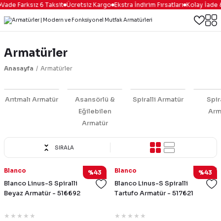
ade Farksız 6 Taksit
Ücretsiz Kargo
Ekstra İndirim Fırsatları
Kolay İade &
Armatürler
Anasayfa
Armatürler
Arıtmalı Armatür
Asansörlü &
Spiralli Armatür
Spir
Eğilebilen
Arm
Armatür
SIRALA
516692
517621
Blanco
Blanco
%43
%43
Blanco Linus-S Spiralli
Blanco Linus-S Spiralli
Beyaz Armatür - 516692
Tartufo Armatür - 517621