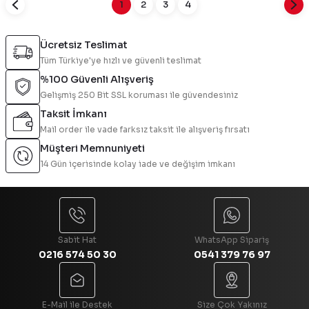
1
2
3
4
Ücretsiz Teslimat
Tüm Türkiye'ye hızlı ve güvenli teslimat
%100 Güvenli Alışveriş
Gelişmiş 250 Bit SSL koruması ile güvendesiniz
Taksit İmkanı
Mail order ile vade farksız taksit ile alışveriş fırsatı
Müşteri Memnuniyeti
14 Gün içerisinde kolay iade ve değişim imkanı
Sabit Hat
WhatsApp Sipariş
0216 574 50 30
0541 379 76 97
E-Mail ile Destek
Size Çok Yakınız