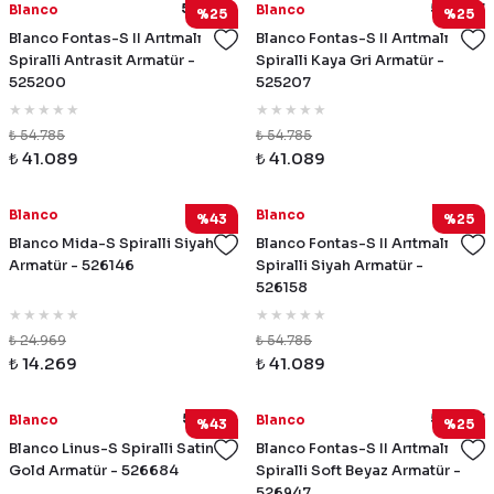
525200
525207
Blanco
Blanco
%25
%25
Blanco Fontas-S II Arıtmalı
Blanco Fontas-S II Arıtmalı
Spiralli Antrasit Armatür -
Spiralli Kaya Gri Armatür -
525200
525207
₺ 54.785
₺ 54.785
₺ 41.089
₺ 41.089
526146
526158
Blanco
Blanco
%43
%25
Blanco Mida-S Spiralli Siyah
Blanco Fontas-S II Arıtmalı
Armatür - 526146
Spiralli Siyah Armatür -
526158
₺ 24.969
₺ 54.785
₺ 14.269
₺ 41.089
526684
526947
Blanco
Blanco
%43
%25
Blanco Linus-S Spiralli Satin
Blanco Fontas-S II Arıtmalı
Gold Armatür - 526684
Spiralli Soft Beyaz Armatür -
526947