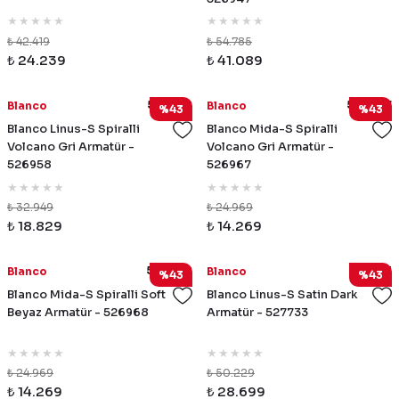
₺ 42.419
₺ 54.785
₺ 24.239
₺ 41.089
526958
526967
Blanco
Blanco
%43
%43
Blanco Linus-S Spiralli
Blanco Mida-S Spiralli
Volcano Gri Armatür -
Volcano Gri Armatür -
526958
526967
₺ 32.949
₺ 24.969
₺ 18.829
₺ 14.269
526968
527733
Blanco
Blanco
%43
%43
Blanco Mida-S Spiralli Soft
Blanco Linus-S Satin Dark
Beyaz Armatür - 526968
Armatür - 527733
₺ 24.969
₺ 50.229
₺ 14.269
₺ 28.699