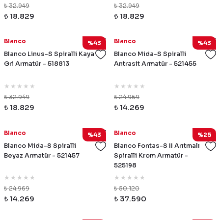
₺ 32.949
₺ 32.949
₺ 18.829
₺ 18.829
518813
521455
Blanco
Blanco
%43
%43
Blanco Linus-S Spiralli Kaya
Blanco Mida-S Spiralli
Gri Armatür - 518813
Antrasit Armatür - 521455
₺ 32.949
₺ 24.969
₺ 18.829
₺ 14.269
521457
525198
Blanco
Blanco
%43
%25
Blanco Mida-S Spiralli
Blanco Fontas-S II Arıtmalı
Beyaz Armatür - 521457
Spiralli Krom Armatür -
525198
₺ 24.969
₺ 50.120
₺ 14.269
₺ 37.590