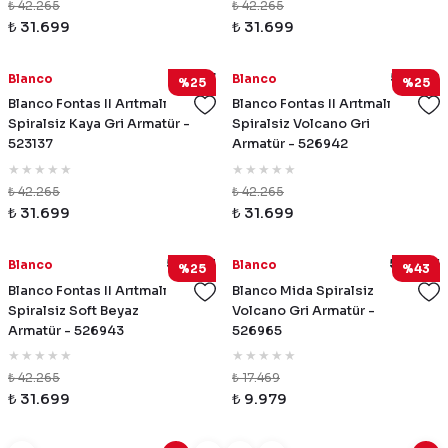
₺ 42.265
₺ 42.265
₺ 31.699
₺ 31.699
523137
526942
Blanco
Blanco
%25
%25
Blanco Fontas II Arıtmalı
Blanco Fontas II Arıtmalı
Spiralsiz Kaya Gri Armatür -
Spiralsiz Volcano Gri
523137
Armatür - 526942
₺ 42.265
₺ 42.265
₺ 31.699
₺ 31.699
526943
526965
Blanco
Blanco
%25
%43
Blanco Fontas II Arıtmalı
Blanco Mida Spiralsiz
Spiralsiz Soft Beyaz
Volcano Gri Armatür -
Armatür - 526943
526965
₺ 42.265
₺ 17.469
₺ 31.699
₺ 9.979