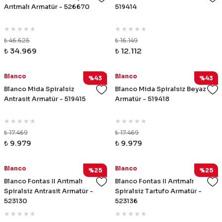
Arıtmalı Armatür - 526670
519414
₺ 46.625
₺ 16.149
₺ 34.969
₺ 12.112
519415
519418
Blanco
Blanco
%43
%43
Blanco Mida Spiralsiz
Blanco Mida Spiralsiz Beyaz
Antrasit Armatür - 519415
Armatür - 519418
₺ 17.469
₺ 17.469
₺ 9.979
₺ 9.979
523130
523136
Blanco
Blanco
%25
%25
Blanco Fontas II Arıtmalı
Blanco Fontas II Arıtmalı
Spiralsiz Antrasit Armatür -
Spiralsiz Tartufo Armatür -
523130
523136