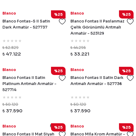
527737
523129
Blanco
Blanco
%25
%25
Blanco Fontas-S II Satin
Blanco Fontas II Paslanmaz
Dark Armatür - 527737
Çelik Görünümlü Arıtmalı
Armatür - 523129
₺ 62.829
₺ 44.295
₺ 47.122
₺ 33.221
527714
527736
Blanco
Blanco
%25
%25
Blanco Fontas II Satin
Blanco Fontas II Satin Dark
Platinum Arıtmalı Armatür -
Arıtmalı Armatür - 527736
527714
₺ 50.120
₺ 50.120
₺ 37.590
₺ 37.590
526670
519414
Blanco
Blanco
%25
%25
Blanco Fontas II Mat Siyah
Blanco Mila Krom Armatür -