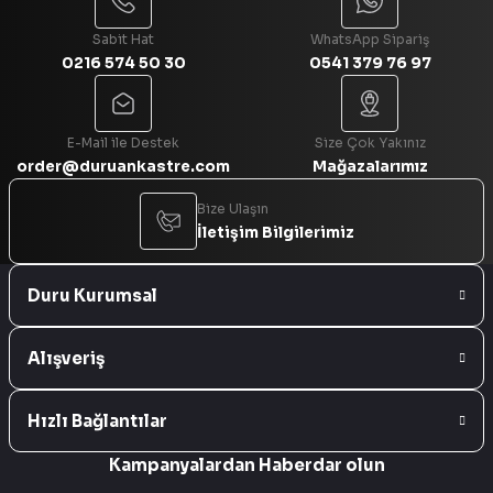
Sabit Hat
WhatsApp Sipariş
0216 574 50 30
0541 379 76 97
Gönder
E-Mail ile Destek
Size Çok Yakınız
order@duruankastre.com
Mağazalarımız
Bize Ulaşın
İletişim Bilgilerimiz
Duru Kurumsal
Alışveriş
Hızlı Bağlantılar
Kampanyalardan Haberdar olun