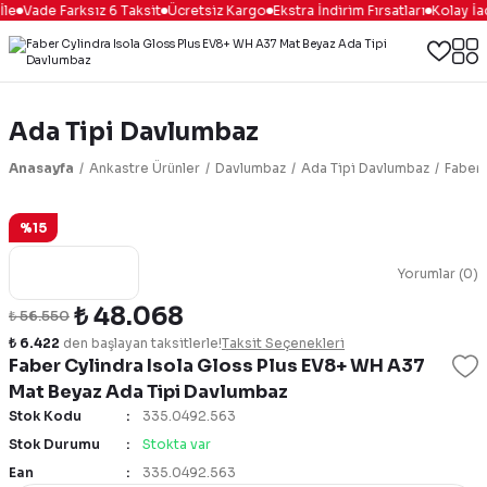
le
Vade Farksız 6 Taksit
Ücretsiz Kargo
Ekstra İndirim Fırsatları
Kolay İa
Ada Tipi Davlumbaz
Anasayfa
Ankastre Ürünler
Davlumbaz
Ada Tipi Davlumbaz
Faber 
%15
Yorumlar (0)
₺ 48.068
₺ 56.550
₺ 6.422
den başlayan taksitlerle!
Taksit Seçenekleri
Faber Cylindra Isola Gloss Plus EV8+ WH A37
Mat Beyaz Ada Tipi Davlumbaz
Stok Kodu
335.0492.563
Stok Durumu
Stokta var
Ean
335.0492.563