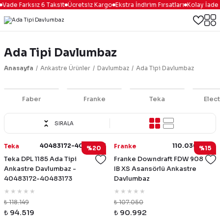
Vade Farksız 6 Taksit
Ücretsiz Kargo
Ekstra İndirim Fırsatları
Kolay İade &
Ada Tipi Davlumbaz
Anasayfa
Ankastre Ürünler
Davlumbaz
Ada Tipi Davlumbaz
Faber
Franke
Teka
Elect
SIRALA
40483172-40483173
110.0365.588
Teka
Franke
%20
%15
Teka DPL 1185 Ada Tipi
Franke Downdraft FDW 908
Ankastre Davlumbaz -
IB XS Asansörlü Ankastre
40483172-40483173
Davlumbaz
₺ 118.149
₺ 107.050
₺ 94.519
₺ 90.992