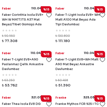
110.0456.219
110.0456.265
Faber
Faber
%15
%15
Faber Corinthia Isola EV8+
Faber T-Light Isola EV8+ WH
WH W MATT/TS A37 Mat
Matt A100 Mat Beyaz Ada
Beyaz/Tibet Gümüşü Ada
Tipi Davlumbaz
Tipi Davlumbaz
₺ 90.950
₺ 130.800
₺ 77.308
₺ 111.180
110.0456.267
110.0456.269
Faber
Faber
%15
%15
Faber T-Light EV8+A90
Faber T-Light EV8+WH Matt
Paslanmaz Çelik Ankastre
A90 Mat Beyaz Ankastre
Davlumbaz
Davlumbaz
₺ 63.250
₺ 60.458
₺ 53.762
₺ 51.390
321.0517.782
325.0518.709
Faber
Franke
%15
%15
Faber Thea Isola EV8 DG
Franke Mythos FCR 925 I TC