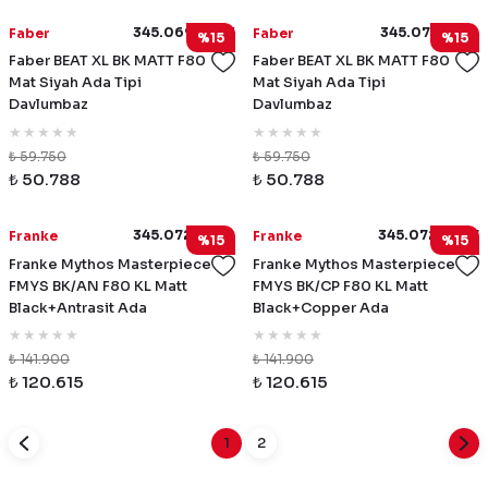
345.0698.955
345.0709.184
Faber
Faber
%15
%15
Faber BEAT XL BK MATT F80
Faber BEAT XL BK MATT F80
Mat Siyah Ada Tipi
Mat Siyah Ada Tipi
Davlumbaz
Davlumbaz
₺ 59.750
₺ 59.750
₺ 50.788
₺ 50.788
345.0726.996
345.0726.997
Franke
Franke
%15
%15
Franke Mythos Masterpiece
Franke Mythos Masterpiece
FMYS BK/AN F80 KL Matt
FMYS BK/CP F80 KL Matt
Black+Antrasit Ada
Black+Copper Ada
Davlumbaz
Davlumbaz
₺ 141.900
₺ 141.900
₺ 120.615
₺ 120.615
1
2