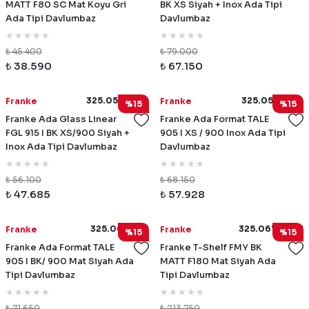
MATT F80 SC Mat Koyu Gri
BK XS Siyah + Inox Ada Tipi
Ada Tipi Davlumbaz
Davlumbaz
₺ 45.400
₺ 79.000
₺ 38.590
₺ 67.150
325.0518.790
325.0552.774
Franke
Franke
%15
%15
Franke Ada Glass Linear
Franke Ada Format TALE
FGL 915 I BK XS/900 Siyah +
905 I XS / 900 Inox Ada Tipi
Inox Ada Tipi Davlumbaz
Davlumbaz
₺ 56.100
₺ 68.150
₺ 47.685
₺ 57.928
325.0657.511
325.0678.073
Franke
Franke
%15
%15
Franke Ada Format TALE
Franke T-Shelf FMY BK
905 I BK/ 900 Mat Siyah Ada
MATT F180 Mat Siyah Ada
Tipi Davlumbaz
Tipi Davlumbaz
₺ 71.650
₺ 213.750