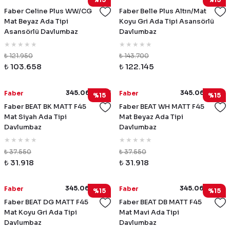
Faber Celine Plus WW/CG
Faber Belle Plus Altın/Mat
Mat Beyaz Ada Tipi
Koyu Gri Ada Tipi Asansörlü
Asansörlü Davlumbaz
Davlumbaz
₺ 121.950
₺ 143.700
₺ 103.658
₺ 122.145
345.0612.337
345.0612.338
Faber
Faber
%15
%15
Faber BEAT BK MATT F45
Faber BEAT WH MATT F45
Mat Siyah Ada Tipi
Mat Beyaz Ada Tipi
Davlumbaz
Davlumbaz
₺ 37.550
₺ 37.550
₺ 31.918
₺ 31.918
345.0612.339
345.0612.340
Faber
Faber
%15
%15
Faber BEAT DG MATT F45
Faber BEAT DB MATT F45
Mat Koyu Gri Ada Tipi
Mat Mavi Ada Tipi
Davlumbaz
Davlumbaz