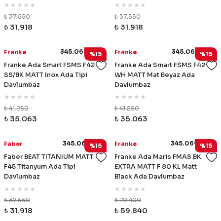
₺ 37.550
₺ 37.550
₺ 31.918
₺ 31.918
345.0654.870
345.0654.932
Franke
Franke
%15
%15
Franke Ada Smart FSMS F42
Franke Ada Smart FSMS F42
SS/BK MATT Inox Ada Tipi
WH MATT Mat Beyaz Ada
Davlumbaz
Davlumbaz
₺ 41.250
₺ 41.250
₺ 35.063
₺ 35.063
345.0655.178
345.0698.564
Faber
Franke
%15
%15
Faber BEAT TITANIUM MATT
Franke Ada Maris FMAS BK
F45 Titanyum Ada Tipi
EXTRA MATT F 80 KL Matt
Davlumbaz
Black Ada Davlumbaz
₺ 37.550
₺ 70.400
₺ 31.918
₺ 59.840