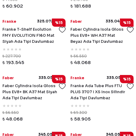
₺ 60.902
₺ 181.688
325.0726.999
335.0492.563
Franke
Faber
%15
%15
Franke T-Shelf Evolution
Faber Cylindra Isola Gloss
FMY EVOLUTION F160 Mat
Plus EV8+ WH A37 Mat
Siyah Ada Tipi Davlumbaz
Beyaz Ada Tipi Davlumbaz
₺ 227.700
₺ 56.550
₺ 193.545
₺ 48.068
335.0572.104
335.0588.221
Faber
Franke
%15
%15
Faber Cylindra Isola Gloss
Franke Ada Tube Plus FTU
Plus EV8+ BK A37 Mat Siyah
PLUS 3707 I XS Inox Silindir
Ada Tipi Davlumbaz
Ada Tipi Davlumbaz
₺ 56.550
₺ 69.300
₺ 48.068
₺ 58.905
345.0541.064
345.0541.068
Faber
Faber
%15
%15