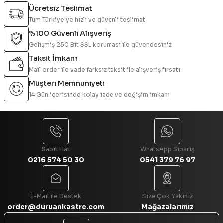
Ücretsiz Teslimat
Tüm Türkiye'ye hızlı ve güvenli teslimat
%100 Güvenli Alışveriş
Gelişmiş 250 Bit SSL koruması ile güvendesiniz
Taksit İmkanı
Mail order ile vade farksız taksit ile alışveriş fırsatı
Müşteri Memnuniyeti
14 Gün içerisinde kolay iade ve değişim imkanı
Sabit Hat
WhatsApp Sipariş
0216 574 50 30
0541 379 76 97
E-Mail ile Destek
Size Çok Yakınız
order@duruankastre.com
Mağazalarımız