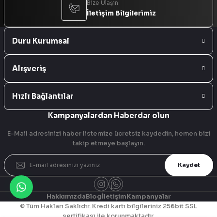
Bize Ulaşın
İletişim Bilgilerimiz
Duru Kurumsal
Alışveriş
Hızlı Bağlantılar
Kampanyalardan Haberdar olun
E-Mail adresinizi haber listemize ücretsiz kaydedin, hemen bizi
takip etmeye başlayın.
Kaydet
Hakkımızda
Blog
İletişim
Kampanyalar
© Tüm Hakları Saklıdır. Kredi kartı bilgileriniz 256bit SSL
sertifikası ile korunmaktadır.