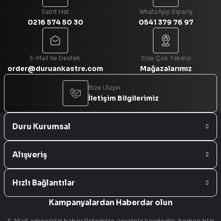
Sabit Hat
WhatsApp Sipariş
0216 574 50 30
0541 379 76 97
Gönder
E-Mail ile Destek
Size Çok Yakınız
order@duruankastre.com
Mağazalarımız
Bize Ulaşın
İletişim Bilgilerimiz
Duru Kurumsal
Alışveriş
Hızlı Bağlantılar
Kampanyalardan Haberdar olun