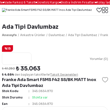
le
Vade Farksız 6 Taksit
Ücretsiz Kargo
Ekstra İndirim Fırsatları
Kolay İad
Ada Tipi Davlumbaz
Anasayfa
Ankastre Ürünler
Davlumbaz
Ada Tipi Davlumbaz
Franke
%15
Yorumlar (0)
₺ 35.063
₺ 41.250
₺ 4.684
den başlayan taksitlerle!
Taksit Seçenekleri
Franke Ada Smart FSMS F42 SS/BK MATT Inox
Ada Tipi Davlumbaz
Stok Kodu
345.0654.870
Stok Durumu
Stokta var
Ean
345.0654.870