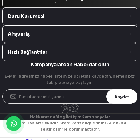
Duru Kurumsal
Alışveriş
Hızlı Bağlantılar
Kampanyalardan Haberdar olun
E-Mail adresinizi haber listemize ücretsiz kaydedin, hemen bizi
takip etmeye başlayın.
Kaydet
Hakkımızda
Blog
İletişim
Kampanyalar
© Tüm Hakları Saklıdır. Kredi kartı bilgileriniz 256bit SSL
sertifikası ile korunmaktadır.