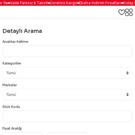
 İle
Vade Farksız 6 Taksit
Ücretsiz Kargo
Ekstra İndirim Fırsatları
Kolay 
Detaylı Arama
Anahtar Kelime
Kategoriler
Markalar
Stok Kodu
Fiyat Aralığı