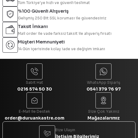
Tüm Türkiye'ye hızlı ve güvenli teslimat
%100 Güvenli Alışveriş
Gelişmiş 250 Bit SSL koruması ile güvendesiniz
Taksit İmkanı
Mail order ile vade farksız taksit ile alışveriş fırsatı
Müşteri Memnuniyeti
14 Gün içerisinde kolay iade ve değişim imkanı
Sabit Hat
WhatsApp Sipariş
0216 574 50 30
0541 379 76 97
E-Mail ile Destek
Size Çok Yakınız
order@duruankastre.com
Mağazalarımız
Bize Ulaşın
İletişim Bilgilerimiz