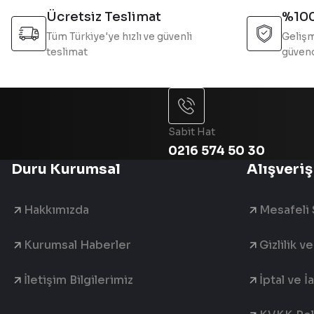
Bu ürüne benzer farklı alternatifler olmalı.
Ücretsiz Teslimat
%100
Tüm Türkiye'ye hızlı ve güvenli
Gelişm
teslimat
güvend
Sabit Hat
0216 574 50 30
Duru Kurumsal
Alışveriş
Hakkımızda
Mesafeli 
Kurumsal Haberler
Gizlilik v
İletişim Bilgilerimiz
İptal ve İ