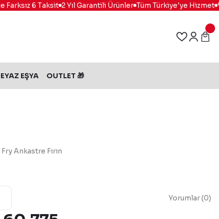
arksız 6 Taksit
2 Yıl Garantili Ürünler
Tüm Türkiye'ye Hizmet
%10
EYAZ EŞYA
OUTLET 🎁
Fry Ankastre Fırın
Yorumlar (0)