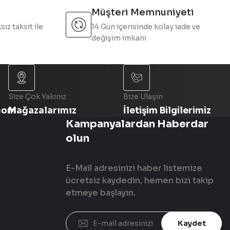
Müşteri Memnuniyeti
sız taksit ile
14 Gün içerisinde kolay iade ve
değişim imkanı
Size Çok Yakınız
Bize Ulaşın
com
Mağazalarımız
İletişim Bilgilerimiz
Kampanyalardan Haberdar
olun
E-Mail adresinizi haber listemize
ücretsiz kaydedin, hemen bizi takip
etmeye başlayın.
Kaydet