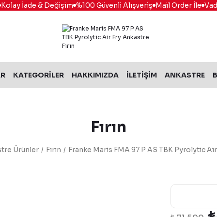
lay İade & Değişim
%100 Güvenli Alışveriş
Mail Order İle
Vade F
AR
KATEGORİLER
HAKKIMIZDA
İLETİŞİM
ANKASTRE
B
Fırın
tre Ürünler
Fırın
Franke Maris FMA 97 P AS TBK Pyrolytic Air 