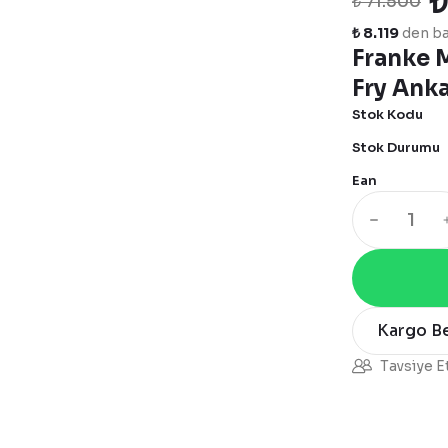
₺
₺ 71.500
₺ 8.119
den baş
Franke M
Fry Anka
Stok Kodu
Stok Durumu
Ean
Kargo B
Tavsiye E