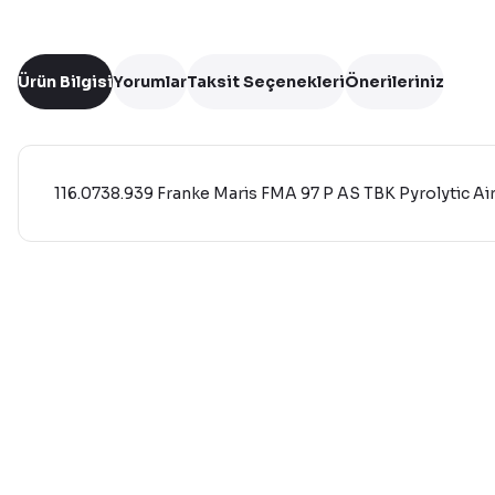
Ürün Bilgisi
Yorumlar
Taksit Seçenekleri
Önerileriniz
116.0738.939 Franke Maris FMA 97 P AS TBK Pyrolytic Air 
Bu ürünün fiyat bilgisi, resim, ürün açıklamalarında ve diğer 
Görüş ve önerileriniz için teşekkür ederiz.
Ürün resmi kalitesiz, bozuk veya görüntülenemiyor.
Ürün açıklamasında eksik bilgiler bulunuyor.
Ürün bilgilerinde hatalar bulunuyor.
Ürün fiyatı diğer sitelerden daha pahalı.