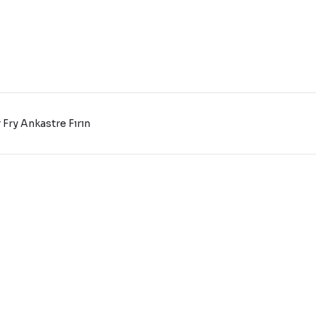
Fry Ankastre Fırın
konularda yetersiz gördüğünüz noktaları öneri formunu kullanarak tarafı
Bu ürüne ilk yorumu siz yapın!
Yorum Yaz