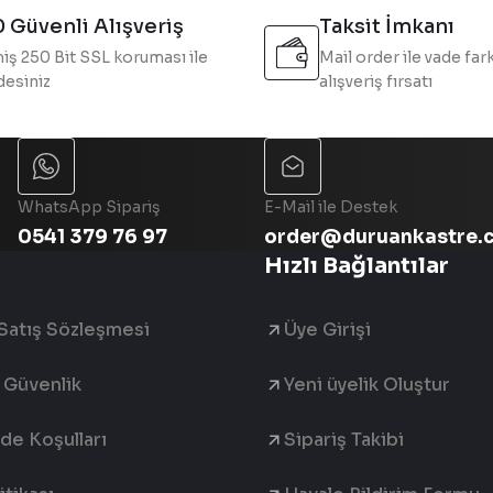
 Güvenli Alışveriş
Taksit İmkanı
iş 250 Bit SSL koruması ile
Mail order ile vade fark
esiniz
alışveriş fırsatı
Gönder
WhatsApp Sipariş
E-Mail ile Destek
0541 379 76 97
order@duruankastre.
Hızlı Bağlantılar
Satış Sözleşmesi
Üye Girişi
e Güvenlik
Yeni üyelik Oluştur
ade Koşulları
Sipariş Takibi