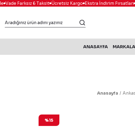
Vade Farksız 6 Taksit
Ücretsiz Kargo
Ekstra İndirim Fırsatları
Ko
ANASAYFA
MARKAL
Anasayfa
Ankas
%15