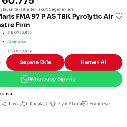
 60.775
layan taksitlerle!
Taksit Seçenekleri
aris FMA 97 P AS TBK Pyrolytic Air
stre Fırın
116.0738.939
Stokta var
116.0738.939
Sepete Ekle
Hemen Al
Whatsapp Sipariş
edava
t
Paylaş
Karşılaştır
Fiyat Alarmı
Yorum Yaz