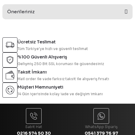
Bu ürüne ilk yorumu siz yapın!
Önerileriniz
Yorum Yaz
Bu ürünün fiyat bilgisi, resim, ürün açıklamalarında ve diğer
konularda yetersiz gördüğünüz noktaları öneri formunu
Ücretsiz Teslimat
kullanarak tarafımıza iletebilirsiniz.
Tüm Türkiye'ye hızlı ve güvenli teslimat
Görüş ve önerileriniz için teşekkür ederiz.
%100 Güvenli Alışveriş
Gelişmiş 250 Bit SSL koruması ile güvendesiniz
Ürün resmi kalitesiz, bozuk veya görüntülenemiyor.
Taksit İmkanı
Ürün açıklamasında eksik bilgiler bulunuyor.
Mail order ile vade farksız taksit ile alışveriş fırsatı
Ürün bilgilerinde hatalar bulunuyor.
Müşteri Memnuniyeti
Ürün fiyatı diğer sitelerden daha pahalı.
14 Gün içerisinde kolay iade ve değişim imkanı
Bu ürüne benzer farklı alternatifler olmalı.
Sabit Hat
WhatsApp Sipariş
0216 574 50 30
0541 379 76 97