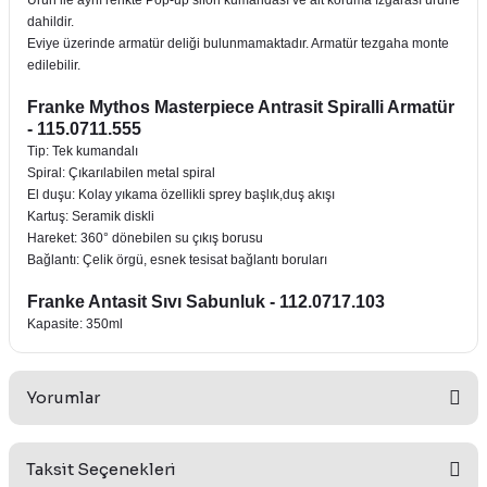
Ürün ile aynı renkte Pop-up sifon kumandası ve alt koruma ızgarası ürüne
dahildir.
Eviye üzerinde armatür deliği bulunmamaktadır. Armatür tezgaha monte
edilebilir.
Franke Mythos Masterpiece Antrasit Spiralli Armatür
- 115.0711.555
Tip: Tek kumandalı
Spiral: Çıkarılabilen metal spiral
El duşu: Kolay yıkama özellikli sprey başlık,duş akışı
Kartuş: Seramik diskli
Hareket: 360° dönebilen su çıkış borusu
Bağlantı: Çelik örgü, esnek tesisat bağlantı boruları
Franke Antasit Sıvı Sabunluk - 112.0717.103
Kapasite: 350ml
Yorumlar
Taksit Seçenekleri