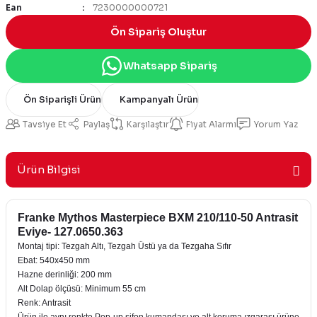
Ean
7230000000721
Ön Sipariş Oluştur
Whatsapp Sipariş
Ön Siparişli Ürün
Kampanyalı Ürün
Tavsiye Et
Paylaş
Karşılaştır
Fiyat Alarmı
Yorum Yaz
Ürün Bilgisi
Franke Mythos Masterpiece BXM 210/110-50 Antrasit
Eviye- 127.0650.363
Montaj tipi: Tezgah Altı, Tezgah Üstü ya da Tezgaha Sıfır
Ebat: 540x450 mm
Hazne derinliği: 200 mm
Alt Dolap ölçüsü: Minimum 55 cm
Renk: Antrasit