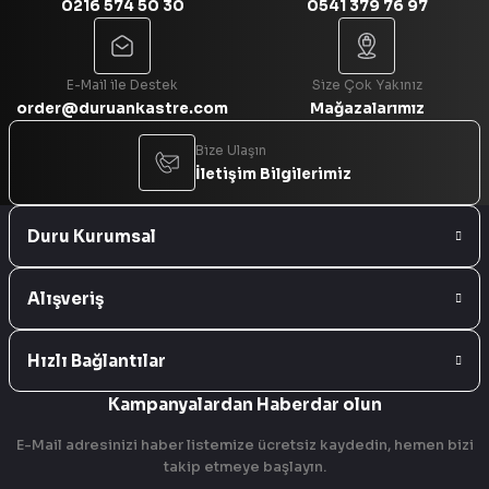
0216 574 50 30
0541 379 76 97
Gönder
E-Mail ile Destek
Size Çok Yakınız
order@duruankastre.com
Mağazalarımız
Bize Ulaşın
İletişim Bilgilerimiz
Duru Kurumsal
Alışveriş
Hızlı Bağlantılar
Kampanyalardan Haberdar olun
E-Mail adresinizi haber listemize ücretsiz kaydedin, hemen bizi
takip etmeye başlayın.