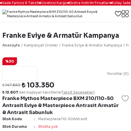
Vade Farksız 6 Taksit
Ücretsiz Kargo
Ekstra İndirim Fırsatları
Kolay İade 
Franke Eviye & Armatür Kampanya
Anasayfa
Kampanyalı Ürünler
Franke Eviye & Armatür Kampanya
Fr
%30
Yorumlar (0)
₺ 103.350
₺ 147.650
₺ 13.807
den başlayan taksitlerle!
Taksit Seçenekleri
Franke Mythos Masterpiece BXM 210/110-50
Antrasit Eviye & Masterpiece Antrasit Armatür
& Antrasit Sabunluk
Stok Kodu
Masterpiece110-50Antrasit
Stok Durumu
Stokta yok