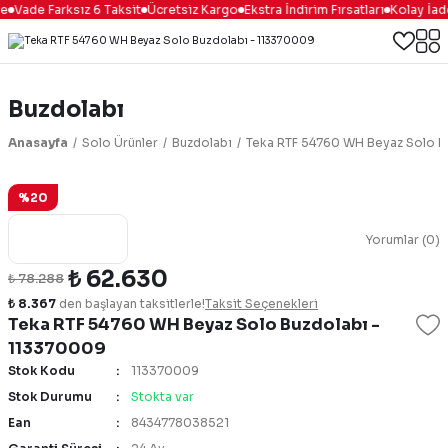
e
Vade Farksız 6 Taksit
Ücretsiz Kargo
Ekstra İndirim Fırsatları
Kolay İade
Buzdolabı
Anasayfa
Solo Ürünler
Buzdolabı
Teka RTF 54760 WH Beyaz Solo B
%20
Yorumlar (0)
₺ 62.630
₺ 78.288
₺ 8.367
den başlayan taksitlerle!
Taksit Seçenekleri
Teka RTF 54760 WH Beyaz Solo Buzdolabı -
113370009
Stok Kodu
113370009
Stok Durumu
Stokta var
Ean
8434778038521