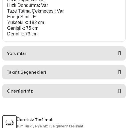
Hızlı Dondurma: Var
Taze Tutma Çekmecesi: Var
Enerji Sınıfı: E
Yükseklik: 182 cm
Genişlik: 75 cm
Derinlik: 73 cm
Yorumlar
Taksit Seçenekleri
Bu ürüne ilk yorumu siz yapın!
Önerileriniz
Yorum Yaz
Bu ürünün fiyat bilgisi, resim, ürün açıklamalarında ve diğer
konularda yetersiz gördüğünüz noktaları öneri formunu
Ücretsiz Teslimat
kullanarak tarafımıza iletebilirsiniz.
Tüm Türkiye'ye hızlı ve güvenli teslimat
Görüş ve önerileriniz için teşekkür ederiz.