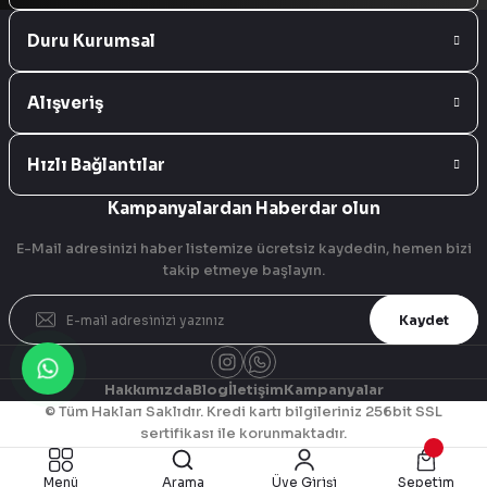
Duru Kurumsal
Alışveriş
Hızlı Bağlantılar
Kampanyalardan Haberdar olun
E-Mail adresinizi haber listemize ücretsiz kaydedin, hemen bizi
takip etmeye başlayın.
Kaydet
Hakkımızda
Blog
İletişim
Kampanyalar
© Tüm Hakları Saklıdır. Kredi kartı bilgileriniz 256bit SSL
sertifikası ile korunmaktadır.
ideasoft
ile
e-
Menü
Arama
Üye Girişi
Sepetim