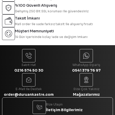
%100 Güvenli Alışveriş
Gelişmiş 250 Bit SSL koruması ile güvendesiniz
Ürün resmi kalitesiz, bozuk veya görüntülenemiyor.
Taksit İmkanı
Ürün açıklamasında eksik bilgiler bulunuyor.
Mail order ile vade farksız taksit ile alışveriş fırsatı
Ürün bilgilerinde hatalar bulunuyor.
Müşteri Memnuniyeti
Ürün fiyatı diğer sitelerden daha pahalı.
14 Gün içerisinde kolay iade ve değişim imkanı
Bu ürüne benzer farklı alternatifler olmalı.
Sabit Hat
WhatsApp Sipariş
0216 574 50 30
0541 379 76 97
Gönder
E-Mail ile Destek
Size Çok Yakınız
order@duruankastre.com
Mağazalarımız
Bize Ulaşın
İletişim Bilgilerimiz