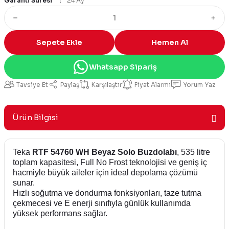
Garanti Süresi
24 Ay
Sepete Ekle
Hemen Al
Whatsapp Sipariş
Tavsiye Et
Paylaş
Karşılaştır
Fiyat Alarmı
Yorum Yaz
Ürün Bilgisi
Teka
RTF 54760 WH Beyaz Solo Buzdolabı
, 535 litre
toplam kapasitesi, Full No Frost teknolojisi ve geniş iç
hacmiyle büyük aileler için ideal depolama çözümü
sunar.
Hızlı soğutma ve dondurma fonksiyonları, taze tutma
çekmecesi ve E enerji sınıfıyla günlük kullanımda
yüksek performans sağlar.