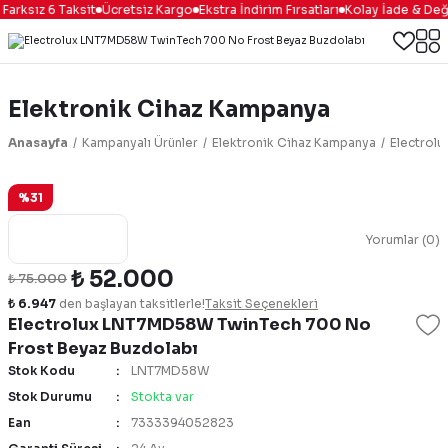
rksız 6 Taksit
Ücretsiz Kargo
Ekstra İndirim Fırsatları
Kolay İade & Deği
Elektronik Cihaz Kampanya
Anasayfa
Kampanyalı Ürünler
Elektronik Cihaz Kampanya
Electrol
%31
Yorumlar (0)
₺ 52.000
₺ 75.000
₺ 6.947
den başlayan taksitlerle!
Taksit Seçenekleri
Electrolux LNT7MD58W TwinTech 700 No
Frost Beyaz Buzdolabı
Stok Kodu
LNT7MD58W
Stok Durumu
Stokta var
Ean
7333394052823