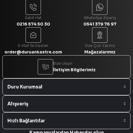
Sabit Hat
WhatsApp Sipariş
0216 574 50 30
0541 379 76 97
Gönder
E-Mail ile Destek
Size Çok Yakınız
order@duruankastre.com
Mağazalarımız
Bize Ulaşın
İletişim Bilgilerimiz
Duru Kurumsal
Alışveriş
Hızlı Bağlantılar
Kampanyalardan Haberdar olun