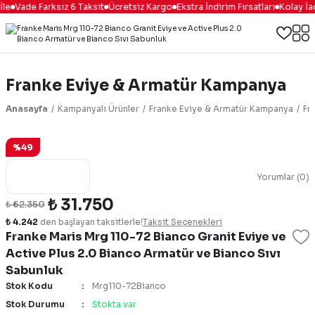
le
Vade Farksız 6 Taksit
Ücretsiz Kargo
Ekstra İndirim Fırsatları
Kolay İa
Franke Eviye & Armatür Kampanya
Anasayfa
Kampanyalı Ürünler
Franke Eviye & Armatür Kampanya
Fr
%49
Yorumlar (0)
₺ 31.750
₺ 62.350
₺ 4.242
den başlayan taksitlerle!
Taksit Seçenekleri
Franke Maris Mrg 110-72 Bianco Granit Eviye ve
Active Plus 2.0 Bianco Armatür ve Bianco Sıvı
Sabunluk
Stok Kodu
Mrg110-72Bianco
Stok Durumu
Stokta var