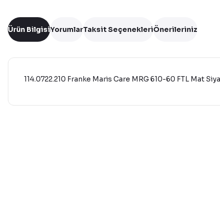
Ürün Bilgisi
Yorumlar
Taksit Seçenekleri
Önerileriniz
114.0722.210 Franke Maris Care MRG 610-60 FTL Mat Siya
Bu ürünün fiyat bilgisi, resim, ürün açıklamalarında ve diğer 
Görüş ve önerileriniz için teşekkür ederiz.
Ürün resmi kalitesiz, bozuk veya görüntülenemiyor.
Ürün açıklamasında eksik bilgiler bulunuyor.
Ürün bilgilerinde hatalar bulunuyor.
Ürün fiyatı diğer sitelerden daha pahalı.