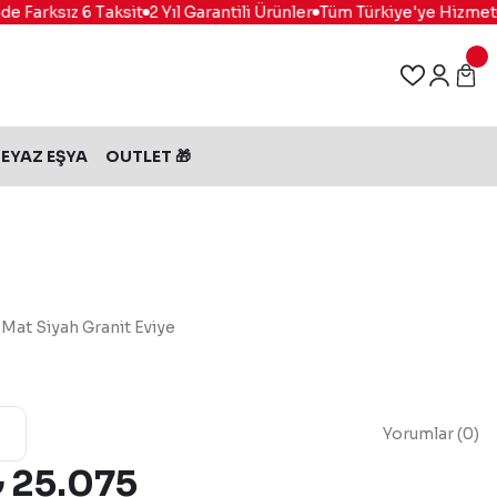
 Farksız 6 Taksit
2 Yıl Garantili Ürünler
Tüm Türkiye'ye Hizmet
%
EYAZ EŞYA
OUTLET 🎁
Mat Siyah Granit Eviye
Yorumlar (0)
₺ 25.075