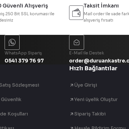
 Güvenli Alışveriş
Taksit İmkanı
iş 250 Bit SSL koruması ile
Mail order ile vade fark
esiniz
alışveriş fırsatı
Gönder
WhatsApp Sipariş
E-Mail ile Destek
0541 379 76 97
order@duruankastre.
Hızlı Bağlantılar
Satış Sözleşmesi
Üye Girişi
e Güvenlik
Yeni üyelik Oluştur
ade Koşulları
Sipariş Takibi
tikası
Havale Bildirim Formu