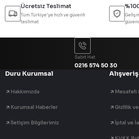
Bu ürüne benzer farklı alternatifler olmalı.
Ücretsiz Teslimat
%100
Tüm Türkiye'ye hızlı ve güvenli
Gelişm
teslimat
güvend
Sabit Hat
0216 574 50 30
Duru Kurumsal
Alışveriş
Hakkımızda
Mesafeli 
Kurumsal Haberler
Gizlilik v
İletişim Bilgilerimiz
İptal ve İ
KVKK Poli