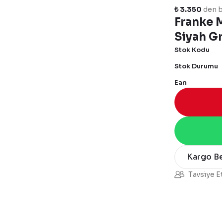
₺ 3.350
den b
Franke 
Siyah Gr
Stok Kodu
Stok Durumu
Ean
Kargo B
Tavsiye E