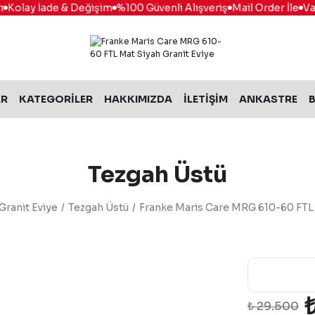
Kolay İade & Değişim
%100 Güvenli Alışveriş
Mail Order İle
Vade
AR
KATEGORİLER
HAKKIMIZDA
İLETİŞİM
ANKASTRE
B
Tezgah Üstü
Granit Eviye
Tezgah Üstü
Franke Maris Care MRG 610-60 FTL 
₺ 29.500