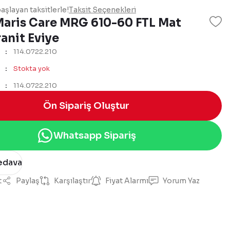
aşlayan taksitlerle!
Taksit Seçenekleri
Maris Care MRG 610-60 FTL Mat
anit Eviye
114.0722.210
Stokta yok
114.0722.210
Ön Sipariş Oluştur
Whatsapp Sipariş
edava
t
Paylaş
Karşılaştır
Fiyat Alarmı
Yorum Yaz