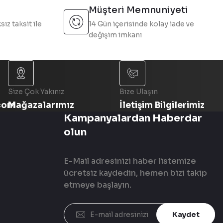
Müşteri Memnuniyeti
sız taksit ile
14 Gün içerisinde kolay iade ve
değişim imkanı
Size Çok Yakınız
Bize Ulaşın
com
Mağazalarımız
İletişim Bilgilerimiz
Kampanyalardan Haberdar
olun
E-Mail adresinizi haber listemize
ücretsiz kaydedin, hemen bizi takip
etmeye başlayın.
Kaydet