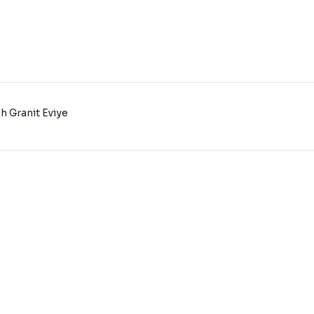
h Granit Eviye
konularda yetersiz gördüğünüz noktaları öneri formunu kullanarak tarafı
Bu ürüne ilk yorumu siz yapın!
Yorum Yaz