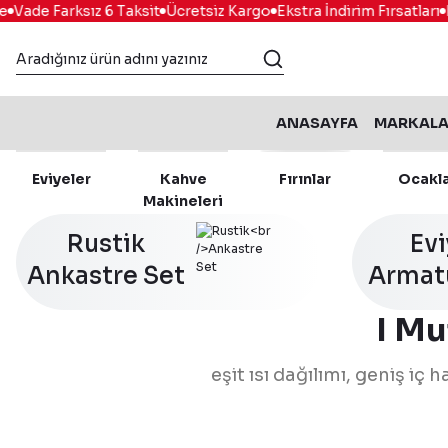
ade Farksız 6 Taksit
Ücretsiz Kargo
Ekstra İndirim Fırsatları
Kol
ANASAYFA
MARKAL
Eviyeler
Kahve
Fırınlar
Ocakl
Makineleri
Rustik
Ev
Ankastre Set
Armat
I Mu
eşit ısı dağılımı, geniş iç
Franke