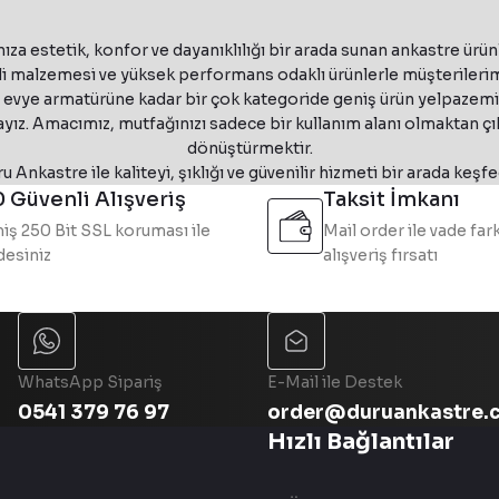
i Davlumbaz
Franke T-Shelf Evolution FMY EVOLU
₺ 52.912
₺ 62.250
InoxSe
ıza estetik, konfor ve dayanıklılığı bir arada sunan ankastre ürün
Franke
ik ve yenilikçi teknolojileri bir araya getiren güçlü bir markadı
%15 İndirim
Masterpiece110-68A
 malzemesi ve yüksek performans odaklı ürünlerle müşterilerimi
Franke Smart Linear Inox Ankastre Set
e evye armatürüne kadar bir çok kategoride geniş ürün yelpazemizl
Eviye & Masterpiece Antrasit Armatür & Antrasit Sabu
₺ 193.545
₺ 227.700
yız. Amacımız, mutfağınızı sadece bir kullanım alanı olmaktan ç
335.0492.563
Faber
dönüştürmektir.
%15 İndirim
u Ankastre ile kaliteyi, şıklığı ve güvenilir hizmeti bir arada keşfe
yaz Ada Tipi Davlumbaz
Faber Cylindra Isola Glos
₺ 51.042
₺ 60.050
 Güvenli Alışveriş
Taksit İmkanı
iş 250 Bit SSL koruması ile
Mail order ile vade fark
esiniz
alışveriş fırsatı
₺ 48.068
₺ 56.550
dern tasarımları sayesinde günümüz mutfaklarının vazgeçilmez ürün
335.0588.221
Faber
%15 İndirim
ir Ada Tipi Davlumbaz
Faber Celine Plus WW/CG M
WhatsApp Sipariş
E-Mail ile Destek
0541 379 76 97
order@duruankastre.
Hızlı Bağlantılar
₺ 103.658
₺ 121.950
345.0541.068
Faber
%15 İndirim