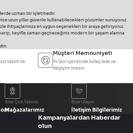
TION F160 Mat Siyah Ada Tipi Davlumbaz
t1
lerde uzman bir işletmedir.
r. Geniş ürün yelpazesiyle mutfak ihtiyaçlarına modern çözümler s
ntrasit
ze uzun yıllar güvenle kullanabilecekleri çözümler sunuyoruz.
e ihtiyaçlarınıza en uygun seçenekleri bir araya getiriyoruz.
nluk
ıkarıp, keyifle zaman geçireceğiniz modern bir yaşam alanına
335.0572.104
%15 İndirim
din.
s Plus EV8+ BK A37 Mat Siyah Ada Tipi Davlumbaz
Müşteri Memnuniyeti
sız taksit ile
14 Gün içerisinde kolay iade ve
değişim imkanı
leri arasında yer almaktadır. Kolay temizlenebilir yapısı ve uzun
345.0541.064
%15 İndirim
at Beyaz Ada Tipi Asansörlü Davlumbaz
Size Çok Yakınız
Bize Ulaşın
com
Mağazalarımız
İletişim Bilgilerimiz
Kampanyalardan Haberdar
Franke 
345.0612.337
olun
%15 İndirim