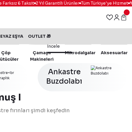
ksız 6 Taksit
2 Yıl Garantili Ürünler
Tüm Türkiye'ye Hizmet
%100
EYAZ EŞYA
OUTLET 🎁
İncele
Çöp
Çamaşır
Mikrodalgalar
Aksesuarlar
ütücüler
Makineleri
Ankastre
Buzdolabı
nuş I
tre fırınları şimdi keşfedin
116.0737.942
%15 İndirim