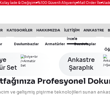
ay İade & Değişim
%100 Güvenli Alışveriş
Mail Order İle
Vade Far
AR
KATEGORİLER
HAKKIMIZDA
İLETİŞİM
ANKASTRE
B
İncele
İncele
ar
Davlumbazlar
Armatürler
Buzdolaplar
Öğ
iye
Ankastre
ür Set
İncele
Şaraplık
tfağınıza Profesyonel Doku
 hacim ve gelişmiş pişirme teknolojileri sunan ankas
116.0696.543
Franke
%15 İndirim