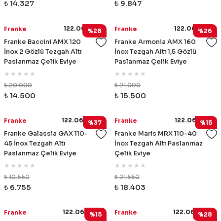
₺ 14.327
₺ 9.847
122.0021.446
122.0021.448
Franke
Franke
%28
%26
Franke Baccini AMX 120
Franke Armonia AMX 160
İnox 2 Gözlü Tezgah Altı
İnox Tezgah Altı 1,5 Gözlü
Paslanmaz Çelik Eviye
Paslanmaz Çelik Eviye
₺ 20.000
₺ 21.000
₺ 14.500
₺ 15.500
122.0654.850
122.0654.851
Franke
Franke
%37
%15
Franke Galassia GAX 110-
Franke Maris MRX 110-40
45 İnox Tezgah Altı
İnox Tezgah Altı Paslanmaz
Paslanmaz Çelik Eviye
Çelik Eviye
₺ 10.650
₺ 21.650
₺ 6.755
₺ 18.403
122.0654.852
122.0654.853
Franke
Franke
%15
%28