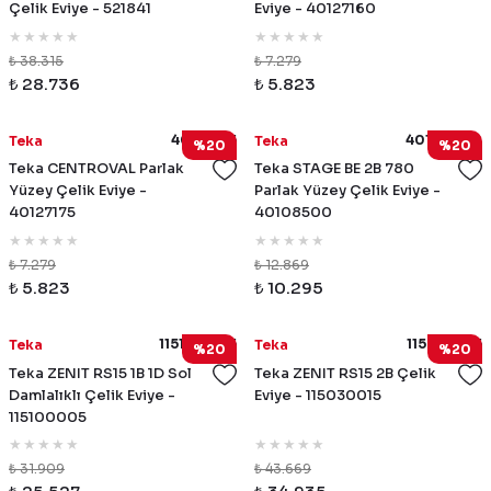
Çelik Eviye - 521841
Eviye - 40127160
₺ 38.315
₺ 7.279
₺ 28.736
₺ 5.823
40127175
40108500
Teka
Teka
%20
%20
Teka CENTROVAL Parlak
Teka STAGE BE 2B 780
Yüzey Çelik Eviye -
Parlak Yüzey Çelik Eviye -
40127175
40108500
₺ 7.279
₺ 12.869
₺ 5.823
₺ 10.295
115100005
115030015
Teka
Teka
%20
%20
Teka ZENIT RS15 1B 1D Sol
Teka ZENIT RS15 2B Çelik
Damlalıklı Çelik Eviye -
Eviye - 115030015
115100005
₺ 31.909
₺ 43.669