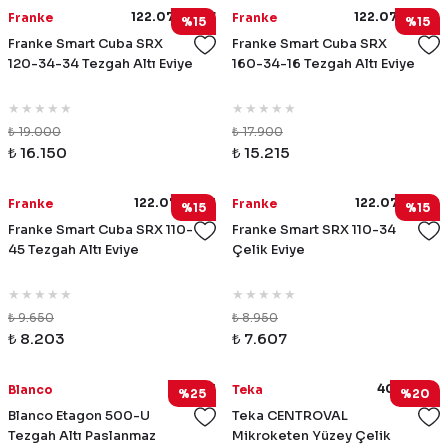
122.0736.137
122.0736.139
Franke
Franke
%15
%15
Franke Smart Cuba SRX
Franke Smart Cuba SRX
120-34-34 Tezgah Altı Eviye
160-34-16 Tezgah Altı Eviye
₺ 19.000
₺ 17.900
₺ 16.150
₺ 15.215
122.0736.151
122.0736.152
Franke
Franke
%15
%15
Franke Smart Cuba SRX 110-
Franke Smart SRX 110-34
45 Tezgah Altı Eviye
Çelik Eviye
₺ 9.650
₺ 8.950
₺ 8.203
₺ 7.607
521841
40127160
Blanco
Teka
%25
%20
Blanco Etagon 500-U
Teka CENTROVAL
Tezgah Altı Paslanmaz
Mikroketen Yüzey Çelik