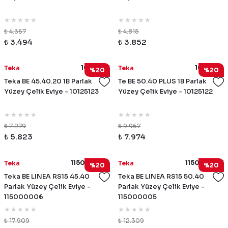
₺ 4.367
₺ 4.815
₺ 3.494
₺ 3.852
10125123
10125122
Teka
Teka
%20
%20
Teka BE 45.40.20 1B Parlak
Te BE 50.40 PLUS 1B Parlak
Yüzey Çelik Eviye - 10125123
Yüzey Çelik Eviye - 10125122
₺ 7.279
₺ 9.967
₺ 5.823
₺ 7.974
115000006
115000005
Teka
Teka
%20
%20
Teka BE LINEA RS15 45.40
Teka BE LINEA RS15 50.40
Parlak Yüzey Çelik Eviye -
Parlak Yüzey Çelik Eviye -
115000006
115000005
₺ 17.909
₺ 12.309