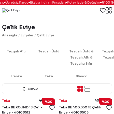
t
Ücretsiz Kargo
Ekstra İndirim Fırsatları
Kolay İade & Değişim
%100 Güve
Çelik Eviye
Anasayfa
Eviyeler
Çelik Eviye
Tezgah Altı
Tezgah Üstü
Tezgah Üstü &
Tezgah
Tezgah Altı &
Tezgah
Tezgaha Sıfır
Franke
Teka
Blanco
SIRALA
40108512
40108505
Teka
Teka
%20
%20
Teka BE ROUND 1B Çelik
Teka BE 400.350 1B Çelik
Eviye - 40108512
Eviye - 40108505