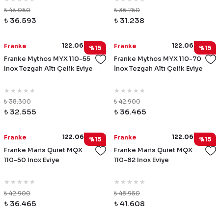
₺ 43.050
₺ 36.750
₺ 36.593
₺ 31.238
122.0654.858
122.0654.859
Franke
Franke
%15
%15
Franke Mythos MYX 110-55
Franke Mythos MYX 110-70
Inox Tezgah Altı Çelik Eviye
İnox Tezgah Altı Çelik Eviye
₺ 38.300
₺ 42.900
₺ 32.555
₺ 36.465
122.0694.477
122.0694.479
Franke
Franke
%15
%15
Franke Maris Quiet MQX
Franke Maris Quiet MQX
110-50 Inox Eviye
110-82 Inox Eviye
₺ 42.900
₺ 48.950
₺ 36.465
₺ 41.608