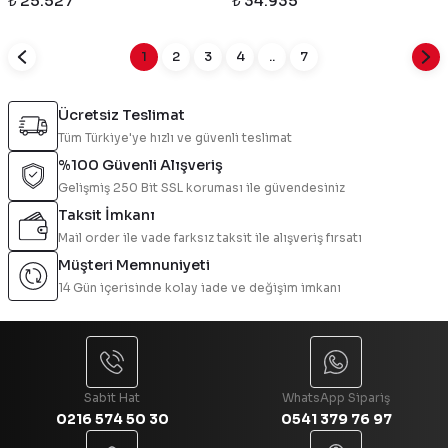
₺ 25.527
₺ 34.935
1
2
3
4
..
7
Ücretsiz Teslimat
Tüm Türkiye'ye hızlı ve güvenli teslimat
%100 Güvenli Alışveriş
Gelişmiş 250 Bit SSL koruması ile güvendesiniz
Taksit İmkanı
Mail order ile vade farksız taksit ile alışveriş fırsatı
Müşteri Memnuniyeti
14 Gün içerisinde kolay iade ve değişim imkanı
Sabit Hat
WhatsApp Sipariş
0216 574 50 30
0541 379 76 97