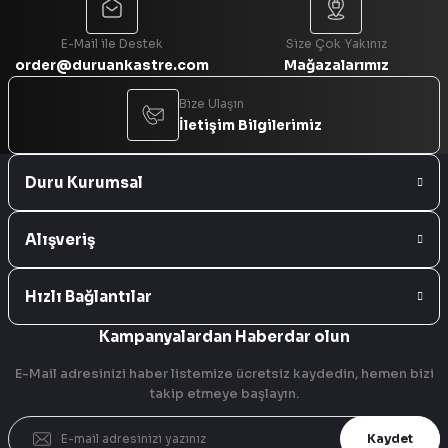
E-Mail ile Destek
Size Çok Yakınız
order@duruankastre.com
Mağazalarımız
Bize Ulaşın
İletişim Bilgilerimiz
Duru Kurumsal
Alışveriş
Hızlı Bağlantılar
Kampanyalardan Haberdar olun
E-Mail adresinizi haber listemize ücretsiz kaydedin, hemen bizi
takip etmeye başlayın.
Kaydet