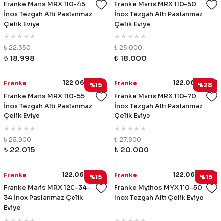
Franke Maris MRX 110-45
Franke Maris MRX 110-50
İnox Tezgah Altı Paslanmaz
İnox Tezgah Altı Paslanmaz
Çelik Eviye
Çelik Eviye
₺ 22.350
₺ 25.000
₺ 18.998
₺ 18.000
122.0654.854
122.0654.855
Franke
Franke
%15
%28
Franke Maris MRX 110-55
Franke Maris MRX 110-70
İnox Tezgah Altı Paslanmaz
İnox Tezgah Altı Paslanmaz
Çelik Eviye
Çelik Eviye
₺ 25.900
₺ 27.800
₺ 22.015
₺ 20.000
122.0654.856
122.0654.857
Franke
Franke
%15
%15
Franke Maris MRX 120-34-
Franke Mythos MYX 110-50
34 İnox Paslanmaz Çelik
Inox Tezgah Altı Çelik Eviye
Eviye