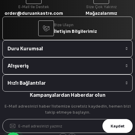
E-Mail ile Destek
Size Çok Yakınız
order@duruankastre.com
Mağazalarımız
Bize Ulaşın
İletişim Bilgilerimiz
Duru Kurumsal
Alışveriş
Hızlı Bağlantılar
Kampanyalardan Haberdar olun
E-Mail adresinizi haber listemize ücretsiz kaydedin, hemen bizi
takip etmeye başlayın.
Kaydet