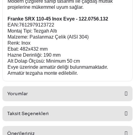
Modern çizgilere sahip tasarımı ile çağdaş mutfak
projelerine mükemmel uyum sağlar.
Franke SRX 110-45 Inox Evye - 122.0756.132
EAN:7612979123722
Montaj Tipi: Tezgah Altı
Malzeme: Paslanmaz Çelik (AISI 304)
Renk: Inox
Ebat: 482x432 mm
Hazne Derinliği: 190 mm
Alt Dolap Ölçüsü: Minimum 50 cm
Evye üzerinde armatür deliği bulunmamaktadır.
Armatür tezgaha monte edilebilir.
Yorumlar
Taksit Seçenekleri
Bu ürüne ilk yorumu siz yapın!
Önerileriniz