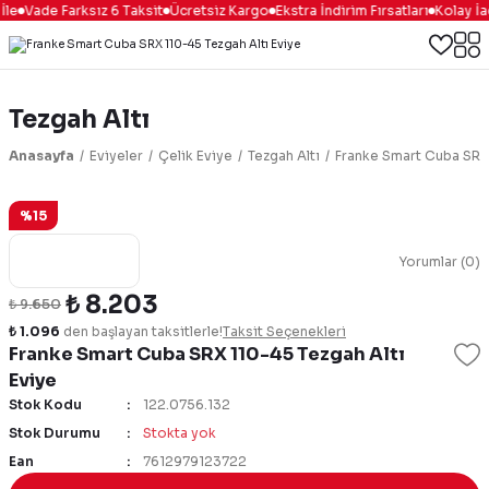
le
Vade Farksız 6 Taksit
Ücretsiz Kargo
Ekstra İndirim Fırsatları
Kolay İa
Tezgah Altı
Anasayfa
Eviyeler
Çelik Eviye
Tezgah Altı
Franke Smart Cuba SRX 
%15
Yorumlar (0)
₺ 8.203
₺ 9.650
₺ 1.096
den başlayan taksitlerle!
Taksit Seçenekleri
Franke Smart Cuba SRX 110-45 Tezgah Altı
Eviye
Stok Kodu
122.0756.132
Stok Durumu
Stokta yok
Ean
7612979123722