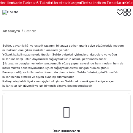
er İle
Vade Farksız 6 Taksit
Ücretsiz Kargo
Ekstra İndirim Fırsatları
Kolay
Anasayfa
Solido
Solido, dayanıklılığı ve estetik tasarımı bir araya getiren granit eviye çözümleriyle modern
mutfakların öne çıkan markaları arasında yer alır.
Yüksek kaliteli malzemelerle üretilen Solido eviyeleri, çizilmelere, darbelere ve yoğun
kullanıma karşı üstün dayanıklılık sağlayarak uzun ömürlü performans sunar.
Şık tasarım detayları ve kolay temizlenebilir yüzey yapısı sayesinde hem modern hem de
klasik mutfak dekorasyonlarına uyum sağlayarak estetik bir görünüm oluşturur.
Fonksiyonelliği ve kullanım konforunu ön planda tutan Solido ürünleri, günlük mutfak
kullanımında pratiklik ve hijyen avantajı sunmaktadır.
Kaliteyi ulaşılabilir fiyat avantajıyla buluşturan Solido, ekonomik granit eviye arayan
kullanıcılar için güvenilir ve şık bir tercih olmaya devam etmektedir.
Ürün Bulunamadı.