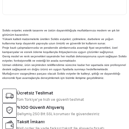
Solido eviyeler, estetik tasarımı ve üstün dayanıklılığıyla mutfaklarınıza modern ve şık bir
görünüm kazandırır.
Yüksek kaliteli malzemelerle üretilen Solido eviyeleri; çizilmelere, darbelere ve yoğun
kullanıma karşı dayanıklı yapısıyla uzun ömürlü ve güvenilir bir kullanım sunar.
Proje bazlı çalışmalarınızda ve perakende alımlarınızda avantajlı fiyat seçenekleri, özel
kampanyalar ve esnek ödeme koşullarıyla ihtiyaçlarınıza uygun çözümler sağlıyoruz.
Geniş model ve renk seçenekleri sayesinde her mutfak dekorasyonuna uyum sağlayan Solido
eviyeler, fonksiyonellik ve estetiği bir arada sunmaktadır.
Uzman ekibimiz, ürün seçiminden tekliflendirme sürecine kadar her aşamada size profesyonel
destek sağlayarak en doğru ürünü en uygun fiyatlarla sunmayı hedeflemektedir.
Mutfağınızın vazgeçilmez parçası olacak Solido eviyeler ile kaliteyi, şıklığı ve dayanıklılığı
ekonomik fiyat avantajlarıyla deneyimlemek için bizimle iletişime geçebilirsiniz.
Ücretsiz Teslimat
Tüm Türkiye'ye hızlı ve güvenli teslimat
%100 Güvenli Alışveriş
Gelişmiş 250 Bit SSL koruması ile güvendesiniz
Taksit İmkanı
Mail order ile vade farksız taksit ile alışveriş fırsatı