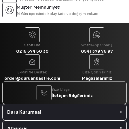
Müşteri Memnuniyeti
14 Gün içerisinde kolay iade ve değişim imkanı
Sabit Hat
WhatsApp Sipariş
0216 574 50 30
0541 379 76 97
E-Mail ile Destek
Size Çok Yakınız
order@duruankastre.com
Mağazalarımız
Bize Ulaşın
İletişim Bilgilerimiz
Duru Kurumsal
Alışveriş