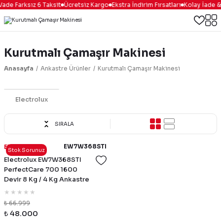
ade Farksız 6 Taksit
Ücretsiz Kargo
Ekstra İndirim Fırsatları
Kolay İade &
Kurutmalı Çamaşır Makinesi
Anasayfa
Ankastre Ürünler
Kurutmalı Çamaşır Makinesi
Electrolux
SIRALA
EW7W368STI
Electrolux
Stok Sorunuz
Electrolux EW7W368STI
PerfectCare 700 1600
Devir 8 Kg / 4 Kg Ankastre
Kurutmalı Çamaşır Makinesi
₺ 66.999
₺ 48.000