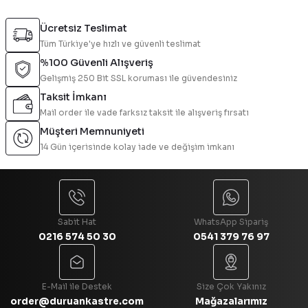
Ücretsiz Teslimat
Tüm Türkiye'ye hızlı ve güvenli teslimat
%100 Güvenli Alışveriş
Gelişmiş 250 Bit SSL koruması ile güvendesiniz
Taksit İmkanı
Mail order ile vade farksız taksit ile alışveriş fırsatı
Müşteri Memnuniyeti
14 Gün içerisinde kolay iade ve değişim imkanı
Sabit Hat
WhatsApp Sipariş
0216 574 50 30
0541 379 76 97
E-Mail ile Destek
Size Çok Yakınız
order@duruankastre.com
Mağazalarımız