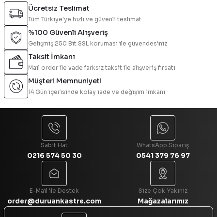
Ücretsiz Teslimat
Tüm Türkiye'ye hızlı ve güvenli teslimat
%100 Güvenli Alışveriş
Gelişmiş 250 Bit SSL koruması ile güvendesiniz
Taksit İmkanı
Mail order ile vade farksız taksit ile alışveriş fırsatı
Müşteri Memnuniyeti
14 Gün içerisinde kolay iade ve değişim imkanı
Sabit Hat
WhatsApp Sipariş
0216 574 50 30
0541 379 76 97
E-Mail ile Destek
Size Çok Yakınız
order@duruankastre.com
Mağazalarımız