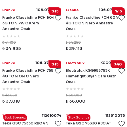
106.0739.521
106.0739.523
Franke
Franke
%15
%15
Franke Classicline FCH 604
Franke Classicline FCH 604
3G TC N PW C Krem
4G TC ON Nero Ankastre
Ankastre Ocak
Ocak
₺ 41.100
₺ 34.250
₺ 34.935
₺ 29.113
106.0739.527
KGG953753K
Franke
Electrolux
%15
%40
Franke Classicline FCH 755
Electrolux KGG953753K
4G TC N ON C Nero
Flamelight Siyah Cam Gazlı
Ankastre Ocak
Ocak
₺ 43.550
₺ 60.000
₺ 37.018
₺ 36.000
112610074
112610075
Teka
Teka
Stok Sorunuz
Stok Sorunuz
Teka GSC 75330 RBC VN
Teka GSC 75330 RBC AT