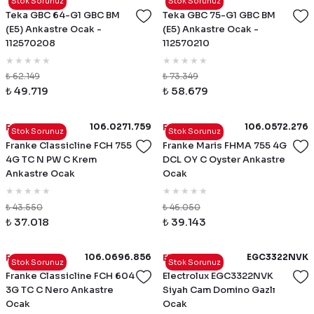
Stok Sorunuz
Stok Sorunuz
Teka GBC 64-G1 GBC BM
Teka GBC 75-G1 GBC BM
(E5) Ankastre Ocak -
(E5) Ankastre Ocak -
112570208
112570210
₺ 62.149
₺ 73.349
₺ 49.719
₺ 58.679
106.0271.759
106.0572.276
Franke
Franke
Stok Sorunuz
Stok Sorunuz
Franke Classicline FCH 755
Franke Maris FHMA 755 4G
4G TC N PW C Krem
DCL OY C Oyster Ankastre
Ankastre Ocak
Ocak
₺ 43.550
₺ 46.050
₺ 37.018
₺ 39.143
106.0696.856
EGC3322NVK
Franke
Electrolux
Stok Sorunuz
Stok Sorunuz
Franke Classicline FCH 604
Electrolux EGC3322NVK
3G TC C Nero Ankastre
Siyah Cam Domino Gazlı
Ocak
Ocak