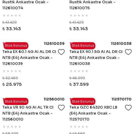
Rustik Ankastre Ocak -
Rustik Ankastre Ocak -
112610074
112610075
₺ 41.429
₺ 41.429
₺ 33.143
₺ 33.143
112610039
112610038
Teka
Teka
Stok Sorunuz
Stok Sorunuz
Teka EX 60.1 4G AI AL DR CI
Teka EX 90.1 5G AI AL DR CI
NTB (E4) Ankastre Ocak -
NTB (E4) Ankastre Ocak -
112610039
112610038
₺ 32.469
₺ 46.999
₺ 25.975
₺ 37.599
112560010
112570170
Teka
Teka
Stok Sorunuz
Stok Sorunuz
Teka VR 90 4G AI AL TR CI
Teka GZC 64320 XBC LB
NTB (E4) Ankastre Ocak -
(E4) Ankastre Ocak -
112560010
112570170
₺ 58.229
₺ 43.669