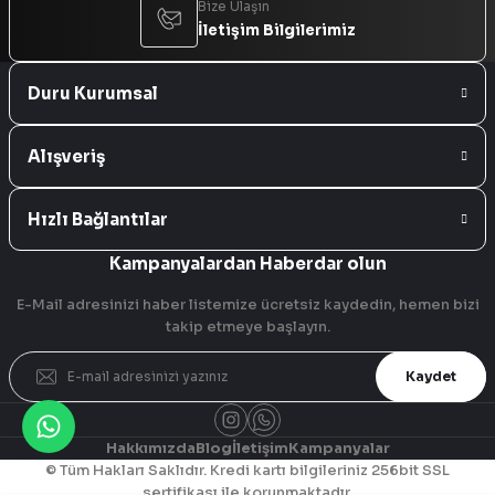
Bize Ulaşın
İletişim Bilgilerimiz
Duru Kurumsal
Alışveriş
Hızlı Bağlantılar
Kampanyalardan Haberdar olun
E-Mail adresinizi haber listemize ücretsiz kaydedin, hemen bizi
takip etmeye başlayın.
Kaydet
Hakkımızda
Blog
İletişim
Kampanyalar
© Tüm Hakları Saklıdır. Kredi kartı bilgileriniz 256bit SSL
sertifikası ile korunmaktadır.