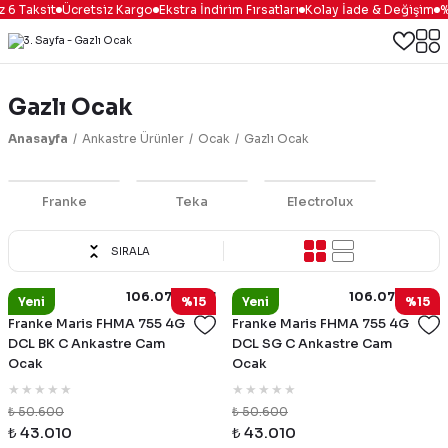
6 Taksit
Ücretsiz Kargo
Ekstra İndirim Fırsatları
Kolay İade & Değişim
%10
Gazlı Ocak
Anasayfa
Ankastre Ürünler
Ocak
Gazlı Ocak
Franke
Teka
Electrolux
SIRALA
106.0734.777
106.0734.779
Franke
Franke
Yeni
%15
Yeni
%15
Franke Maris FHMA 755 4G
Franke Maris FHMA 755 4G
DCL BK C Ankastre Cam
DCL SG C Ankastre Cam
Ocak
Ocak
₺ 50.600
₺ 50.600
₺ 43.010
₺ 43.010