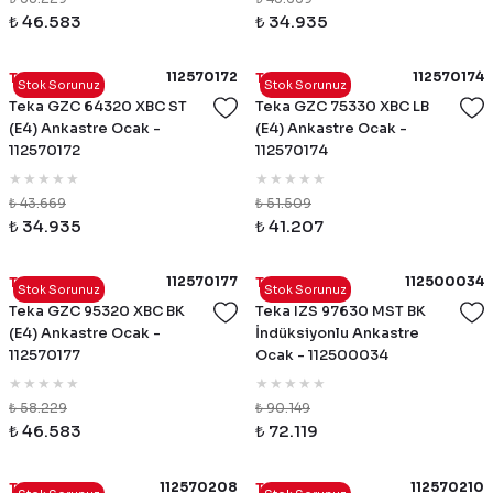
₺ 46.583
₺ 34.935
112570172
112570174
Teka
Teka
Stok Sorunuz
Stok Sorunuz
Teka GZC 64320 XBC ST
Teka GZC 75330 XBC LB
(E4) Ankastre Ocak -
(E4) Ankastre Ocak -
112570172
112570174
₺ 43.669
₺ 51.509
₺ 34.935
₺ 41.207
112570177
112500034
Teka
Teka
Stok Sorunuz
Stok Sorunuz
Teka GZC 95320 XBC BK
Teka IZS 97630 MST BK
(E4) Ankastre Ocak -
İndüksiyonlu Ankastre
112570177
Ocak - 112500034
₺ 58.229
₺ 90.149
₺ 46.583
₺ 72.119
112570208
112570210
Teka
Teka