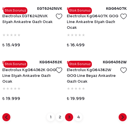
EGT6242NVK
KGG6407K
Electrolux
Electrolux
Stok Sorunuz
Stok Sorunuz
Electrolux EGT6242NVK
Electrolux KgG6407K GOG
Siyah Ankastre Gazlı Ocak
Line Ankastre Siyah Gazlı
Ocak
₺ 15.499
₺ 16.499
KGG64362K
KGG64362W
Electrolux
Electrolux
Stok Sorunuz
Stok Sorunuz
Electrolux KgG64362K GOG
Electrolux KgG64362W
Line Siyah Ankastre Gazlı
GOG Line Beyaz Ankastre
Ocak
Gazlı Ocak
₺ 19.999
₺ 19.999
1
2
3
4