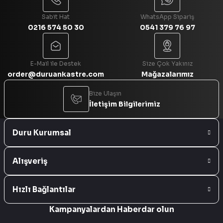
Sabit Hat
WhatsApp Sipariş
0216 574 50 30
0541 379 76 97
Gönder
E-Mail ile Destek
Size Çok Yakınız
order@duruankastre.com
Mağazalarımız
Bize Ulaşın
İletişim Bilgilerimiz
Duru Kurumsal
Alışveriş
Hızlı Bağlantılar
Kampanyalardan Haberdar olun