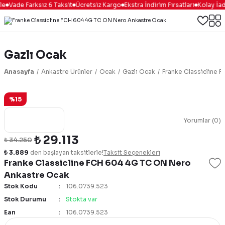
le
Vade Farksız 6 Taksit
Ücretsiz Kargo
Ekstra İndirim Fırsatları
Kolay İad
Gazlı Ocak
Anasayfa
Ankastre Ürünler
Ocak
Gazlı Ocak
Franke Classicline 
%15
Yorumlar (0)
₺ 29.113
₺ 34.250
₺ 3.889
den başlayan taksitlerle!
Taksit Seçenekleri
Franke Classicline FCH 604 4G TC ON Nero
Ankastre Ocak
Stok Kodu
106.0739.523
Stok Durumu
Stokta var
Ean
106.0739.523