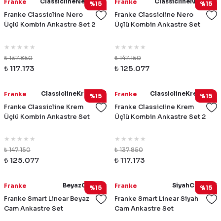
ClassiclineNeroSet2
ClassiclineNeroSet
Franke
Franke
%15
%15
Franke Classicline Nero
Franke Classicline Nero
Üçlü Kombin Ankastre Set 2
Üçlü Kombin Ankastre Set
₺ 137.850
₺ 147.150
₺ 117.173
₺ 125.077
ClassiclineKremSet1
ClassiclineKremSet2
Franke
Franke
%15
%15
Franke Classicline Krem
Franke Classicline Krem
Üçlü Kombin Ankastre Set
Üçlü Kombin Ankastre Set 2
₺ 147.150
₺ 137.850
₺ 125.077
₺ 117.173
BeyazCamSet
SiyahCamSet1
Franke
Franke
%15
%15
Franke Smart Linear Beyaz
Franke Smart Linear Siyah
Cam Ankastre Set
Cam Ankastre Set