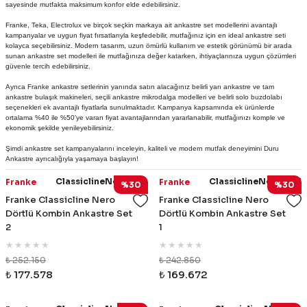
sayesinde mutfakta maksimum konfor elde edebilirsiniz.
Franke, Teka, Electrolux ve birçok seçkin markaya ait ankastre set modellerini avantajlı
kampanyalar ve uygun fiyat fırsatlarıyla keşfedebilir, mutfağınız için en ideal ankastre seti
kolayca seçebilirsiniz. Modern tasarım, uzun ömürlü kullanım ve estetik görünümü bir arada
sunan ankastre set modelleri ile mutfağınıza değer katarken, ihtiyaçlarınıza uygun çözümleri
güvenle tercih edebilirsiniz.
Ayrıca Franke ankastre setlerinin yanında satın alacağınız belirli yarı ankastre ve tam
ankastre bulaşık makineleri, seçili ankastre mikrodalga modelleri ve belirli solo buzdolabı
seçenekleri ek avantajlı fiyatlarla sunulmaktadır. Kampanya kapsamında ek ürünlerde
ortalama %40 ile %50’ye varan fiyat avantajlarından yararlanabilir, mutfağınızı komple ve
ekonomik şekilde yenileyebilirsiniz.
Şimdi ankastre set kampanyalarını inceleyin, kaliteli ve modern mutfak deneyimini Duru
Ankastre ayrıcalığıyla yaşamaya başlayın!
ClassiclineNeroSet4
ClassiclineNeroSet3
Franke
Franke
%30
%30
Franke Classicline Nero
Franke Classicline Nero
Dörtlü Kombin Ankastre Set
Dörtlü Kombin Ankastre Set
2
1
₺ 252.150
₺ 242.850
₺ 177.578
₺ 169.672