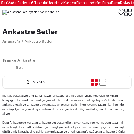
le
Vade Farksız 6 Taksit
Ücretsiz Kargo
Ekstra İndirim Fırsatları
Kolay İa
Ankastre Setler
Anasayfa
Ankastre Setler
Franke Ankastre
Set
SIRALA
Mutfak dekorasyonunu tamamlayan ankastre set modelleri; şıklık, teknoloji ve kullanım
kolaylığını bir arada sunarak yaşam alanlarını daha modern hale getiriyor. Ankastre fırın,
ankastre ocak ve ankastre davlumbazdan oluşan setler; hem uyumlu tasarımları hem de
avantajlı fiyat seçenekleriyle kullanıcıların en çok tercih ettiği mutfak çözümleri arasında yer
alıyor.
Duru Ankastre’de yer alan ankastre set seçenekleri; siyah cam, inox ve modern tasarımlı
modelleriyle her mutfak stiline uyum sağlıyor. Yüksek performans sunan pişirme teknolojileri,
güçlü emiş kapasitesine sahip davlumbazlar ve enerji tasarrufu sağlayan ankastre ürünler