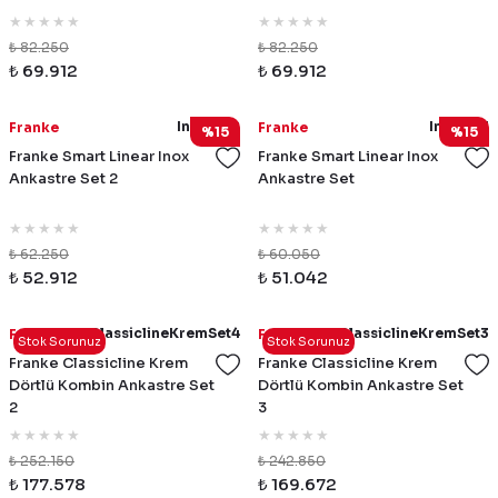
₺ 82.250
₺ 82.250
₺ 69.912
₺ 69.912
InoxSet2
InoxSet1
Franke
Franke
%15
%15
Franke Smart Linear Inox
Franke Smart Linear Inox
Ankastre Set 2
Ankastre Set
₺ 62.250
₺ 60.050
₺ 52.912
₺ 51.042
ClassiclineKremSet4
ClassiclineKremSet3
Franke
Franke
Stok Sorunuz
Stok Sorunuz
Franke Classicline Krem
Franke Classicline Krem
Dörtlü Kombin Ankastre Set
Dörtlü Kombin Ankastre Set
2
3
₺ 252.150
₺ 242.850
₺ 177.578
₺ 169.672