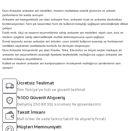
Duru Ankastre ankastre set modelleri, modern mutfaklara estetik görünüm ve yüksek
performansı bir arada sunuyor.
Ankastre set kategorisinde yer alan ankastre fırın, ankastre ocak ve ankastre davlumbaz
kombinasyonları; hem şık tasarımları hem de kullanım kolaylığı sağlayan teknolojileriyle dikkat
çekiyor.
Farklı renk, ölçü ve tasarım seçeneklerine sahip ankastre set modelleri; siyah cam, inox ve
modern çizgilere sahip alternatifleriyle mutfak dekorasyonuna uyum sağlıyor.
Enerji tasarrufu sunan ankastre set ürünleri, uzun ömürlü kullanım avantajı ve fonksiyonel
özellikleri sayesinde mutfaklarda konforlu bir deneyim oluşturuyor.
Duru Ankastre bünyesinde yer alan Franke, Teka, Electrolux ve birçok seçkin markaya ait
ankastre set seçeneklerini avantajlı fiyatlarla keşfedebilir, mutfağınıza uygun ankastre set
modelini kolayca seçebilirsiniz.
Kaliteli ve modern ankastre set kampanyalarını inceleyerek mutfağınızı yenilemenin tam
zamanı!
Ücretsiz Teslimat
Tüm Türkiye'ye hızlı ve güvenli teslimat
%100 Güvenli Alışveriş
Gelişmiş 250 Bit SSL koruması ile güvendesiniz
Taksit İmkanı
Mail order ile vade farksız taksit ile alışveriş fırsatı
Müşteri Memnuniyeti