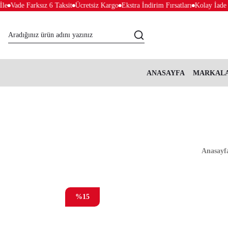
Vade Farksız 6 Taksit
Ücretsiz Kargo
Ekstra İndirim Fırsatları
Kolay İade & 
ANASAYFA
MARKAL
Anasayf
%15