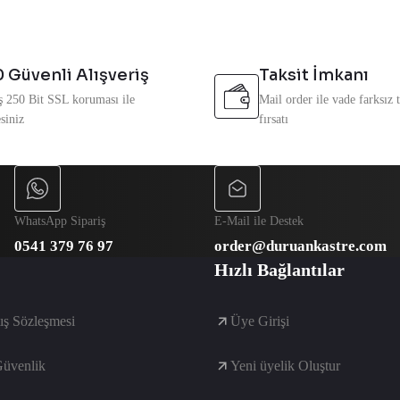
 Güvenli Alışveriş
Taksit İmkanı
ş 250 Bit SSL koruması ile
Mail order ile vade farksız ta
siniz
fırsatı
Gönder
WhatsApp Sipariş
E-Mail ile Destek
0541 379 76 97
order@duruankastre.com
Hızlı Bağlantılar
ış Sözleşmesi
Üye Girişi
Güvenlik
Yeni üyelik Oluştur