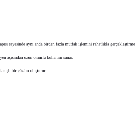
pısı sayesinde aynı anda birden fazla mutfak işlemini rahatlıkla gerçekleştirme
ijyen açısından uzun ömürlü kullanım sunar.
lanışlı bir çözüm oluşturur.
tersiz gördüğünüz noktaları öneri formunu kullanarak tarafımıza iletebilirsiniz.
Bu ürüne ilk yorumu siz yapın!
Yorum Yaz