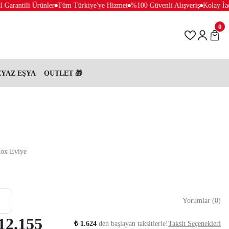
arantili Ürünler
Tüm Türkiye'ye Hizmet
%100 Güvenli Alışveriş
Kolay İade 
0
EYAZ EŞYA
OUTLET 🎁
nox Eviye
Yorumlar (0)
12.155
₺ 1.624
den başlayan taksitlerle!
Taksit Seçenekleri