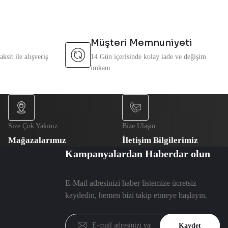
Müşteri Memnuniyeti
ksit ile alışveriş
14 Gün içerisinde kolay iade ve değişim
imkanı
Size Çok Yakınız
Bize Ulaşın
Mağazalarımız
İletişim Bilgilerimiz
Kampanyalardan Haberdar olun
E-Mail adresinizi haber listemize ücretsiz
kaydedin, hemen bizi takip etmeye başlayın.
Kaydet