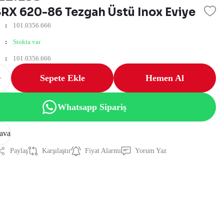
SRX 620-86 Tezgah Üstü Inox Eviye
101.0356.666
Stokta var
101.0356.666
Sepete Ekle
Hemen Al
Whatsapp Sipariş
ava
Paylaş
Karşılaştır
Fiyat Alarmı
Yorum Yaz