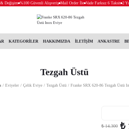
Değişim
%100 Güvenli Alışveriş
Mail Order İle
Vade Farksız 6 Taksit
2 Yıl G
AR
KATEGORİLER
HAKKIMIZDA
İLETİŞİM
ANKASTRE
B
Tezgah Üstü
a
Eviyeler
Çelik Eviye
Tezgah Üstü
Franke SRX 620-86 Tezgah Üstü I
₺ 
₺ 14.300