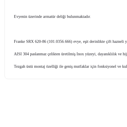
Evyenin üzerinde armatür deliği bulunmaktadır.
Franke SRX 620-86 (101.0356.666) evye, eşit derinlikte çift hazneli ya
AISI 304 paslanmaz çelikten üretilmiş Inox yüzeyi, dayanıklılık ve h
Tezgah üstü montaj özelliği ile geniş mutfaklar için fonksiyonel ve kul
Bu ürünün fiyat bilgisi, resim, ürün açıklamalarında ve diğer konularda ye
Görüş ve önerileriniz için teşekkür ederiz.
Ürün resmi kalitesiz, bozuk veya görüntülenemiyor.
Ürün açıklamasında eksik bilgiler bulunuyor.