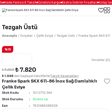
le
Vade Farksız 6 Taksit
Ücretsiz Kargo
Ekstra İndirim Fırsatları
Kolay İad
Tezgah Üstü
Anasayfa
Eviyeler
Çelik Eviye
Tezgah Üstü
Franke Spark SKX 611-
%15
Yorumlar (0)
₺ 7.820
₺ 9.200
₺ 1.045
den başlayan taksitlerle!
Taksit Seçenekleri
Franke Spark SKX 611-86 İnox Sağ Damlalıklı
Çelik Eviye
Stok Kodu
101.0712.364
Stok Durumu
Stokta var
Ean
7612986388336