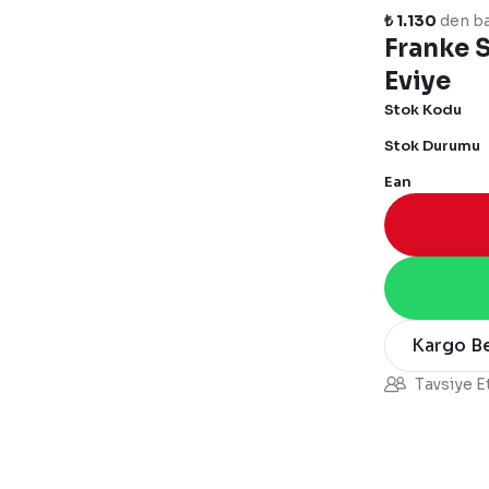
₺ 1.130
den ba
Franke S
Eviye
Stok Kodu
Stok Durumu
Ean
Kargo B
Tavsiye E