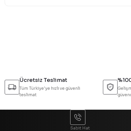
Bu ürünün fiyat bilgisi, resim, ürün açıklamalarında ve diğer 
Görüş ve önerileriniz için teşekkür ederiz.
Ürün resmi kalitesiz, bozuk veya görüntülenemiyor.
Ürün açıklamasında eksik bilgiler bulunuyor.
Ürün bilgilerinde hatalar bulunuyor.
Ürün fiyatı diğer sitelerden daha pahalı.
Bu ürüne benzer farklı alternatifler olmalı.
Ücretsiz Teslimat
%100
Tüm Türkiye'ye hızlı ve güvenli
Gelişm
teslimat
güvend
Sabit Hat