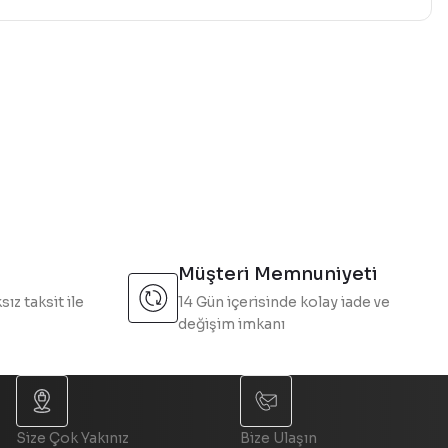
mıza iletebilirsiniz.
Müşteri Memnuniyeti
sız taksit ile
14 Gün içerisinde kolay iade ve
değişim imkanı
Size Çok Yakınız
Bize Ulaşın