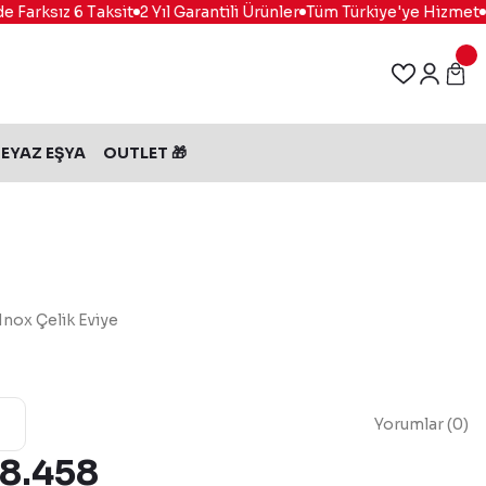
arksız 6 Taksit
2 Yıl Garantili Ürünler
Tüm Türkiye'ye Hizmet
%1
EYAZ EŞYA
OUTLET 🎁
Inox Çelik Eviye
Yorumlar (0)
 8.458