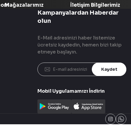
com
Mağazalarımız
İletişim Bilgilerimiz
Kampanyalardan Haberdar
olun
E-Mail adresinizi haber listemize
ücretsiz kaydedin, hemen bizi takip
etmeye başlayın.
Kaydet
Mobil Uygulamamızı İndirin