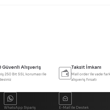
konularda yetersiz gördüğünüz noktaları öneri formunu kullanarak tarafı
Bu ürüne ilk yorumu siz yapın!
Yorum Yaz
 Güvenli Alışveriş
Taksit İmkanı
iş 250 Bit SSL koruması ile
Mail order ile vade fark
esiniz
alışveriş fırsatı
Gönder
WhatsApp Sipariş
E-Mail ile Destek