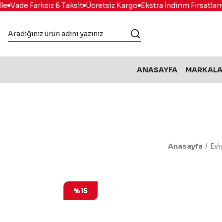
Vade Farksız 6 Taksit
Ücretsiz Kargo
Ekstra İndirim Fırsatları
K
ANASAYFA
MARKAL
Anasayfa
Evi
%15