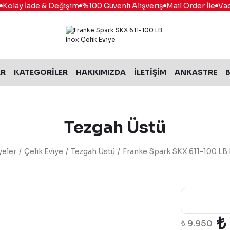
olay İade & Değişim
%100 Güvenli Alışveriş
Mail Order İle
Vade F
AR
KATEGORİLER
HAKKIMIZDA
İLETİŞİM
ANKASTRE
B
Tezgah Üstü
yeler
Çelik Eviye
Tezgah Üstü
Franke Spark SKX 611-100 LB 
₺
₺ 9.950