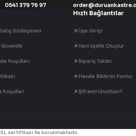
0541 379 76 97
order@duruankastre.
Hızlı Bağlantılar
Satış Sözleşmesi
Üye Girişi
e Güvenlik
Yeni üyelik Oluştur
ade Koşulları
Sipariş Takibi
tikası
Havale Bildirim Formu
 Koşulları
Şifremi Unuttum?
SSL sertifikası ile korunmaktadır.