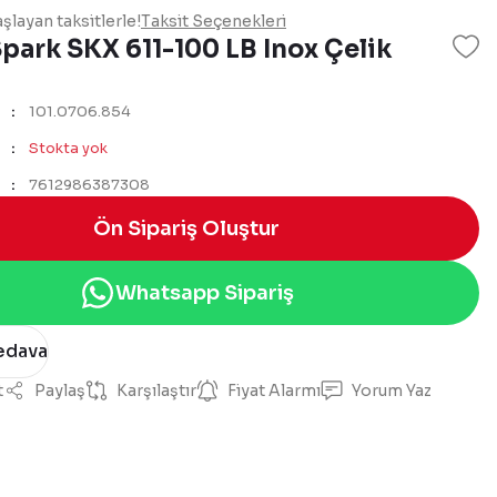
şlayan taksitlerle!
Taksit Seçenekleri
park SKX 611-100 LB Inox Çelik
101.0706.854
Stokta yok
7612986387308
Ön Sipariş Oluştur
Whatsapp Sipariş
edava
t
Paylaş
Karşılaştır
Fiyat Alarmı
Yorum Yaz