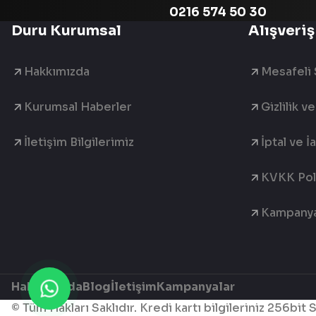
0216 574 50 30
Duru Kurumsal
Alışveriş
Hakkımızda
Mesafeli 
Kurumsal Haberler
Gizlilik v
İletişim Bilgilerimiz
İptal ve İ
KVKK Poli
Kampanya
Hakkımızda
Blog
İletişim
Kampanyalar
© Tüm Hakları Saklıdır. Kredi kartı bilgileriniz 256bit 