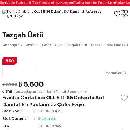
le
Vade Farksız 6 Taksit
Ücretsiz Kargo
Ekstra İndirim Fırsatları
Kolay İa
Tezgah Üstü
Anasayfa
Eviyeler
Çelik Eviye
Tezgah Üstü
Franke Onda Line OLL 
%30
Yorumlar (0)
₺ 5.600
₺ 8.000
₺ 748
den başlayan taksitlerle!
Taksit Seçenekleri
Franke Onda Line OLL 611-86 Dekorlu Sol
Damlalıklı Paslanmaz Çelik Eviye
Stok Kodu
101.0688.499
Stok Durumu
Stokta var
Ean
101.0688.499