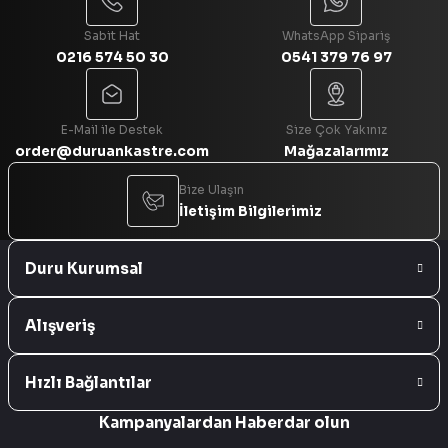
Sabit Hat
WhatsApp Sipariş
0216 574 50 30
0541 379 76 97
Gönder
E-Mail ile Destek
Size Çok Yakınız
order@duruankastre.com
Mağazalarımız
Bize Ulaşın
İletişim Bilgilerimiz
Duru Kurumsal
Alışveriş
Hızlı Bağlantılar
Kampanyalardan Haberdar olun