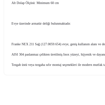
Alt Dolap Ölçüsü: Minimum 60 cm
Evye üzerinde armatür deliği bulunmaktadır.
Franke NEX 211 Sağ (127.0059.654) evye, geniş kullanım alanı ve derin
AISI 304 paslanmaz çelikten üretilmiş Inox yüzeyi, hijyenik ve dayanı
Tezgah üstü veya tezgaha sıfır montaj seçenekleri ile modern mutfak t
Bu ürünün fiyat bilgisi, resim, ürün açıklamalarında ve diğer konularda ye
Görüş ve önerileriniz için teşekkür ederiz.
Ürün resmi kalitesiz, bozuk veya görüntülenemiyor.