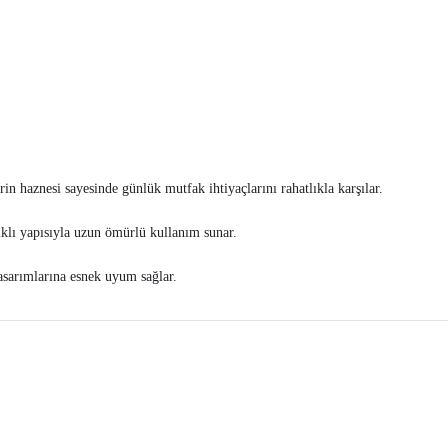
 haznesi sayesinde günlük mutfak ihtiyaçlarını rahatlıkla karşılar.
klı yapısıyla uzun ömürlü kullanım sunar.
asarımlarına esnek uyum sağlar.
tersiz gördüğünüz noktaları öneri formunu kullanarak tarafımıza iletebilirsiniz.
Bu ürüne ilk yorumu siz yapın!