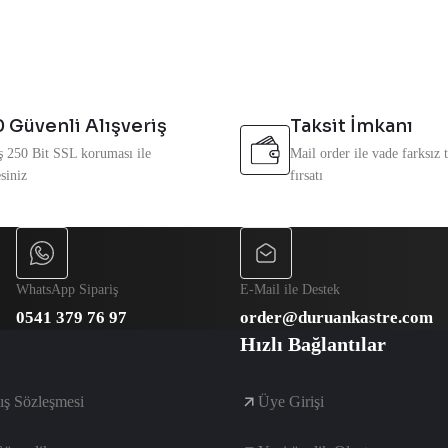
Yorum Yaz
 Güvenli Alışveriş
Taksit İmkanı
ş 250 Bit SSL koruması ile
Mail order ile vade farksız ta
siniz
fırsatı
Gönder
WhatsApp Sipariş
E-Mail ile Destek
0541 379 76 97
order@duruankastre.com
Hızlı Bağlantılar
ış Sözleşmesi
Üye Girişi