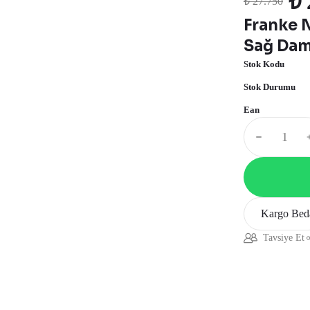
₺ 
₺ 27.750
Franke 
Sağ Daml
Stok Kodu
Stok Durumu
Ean
Kargo Bed
Tavsiye Et