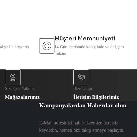
Müşteri Memnuniyeti
ksit ile alışveriş
14 Gün içerisinde kolay iade ve değişim
imkanı
Size Çok Yakınız
Bize Ulaşın
Mağazalarımız
İletişim Bilgilerimiz
Kampanyalardan Haberdar olun
E-Mail adresinizi haber listemize ücretsiz
kaydedin, hemen bizi takip etmeye başlayın.