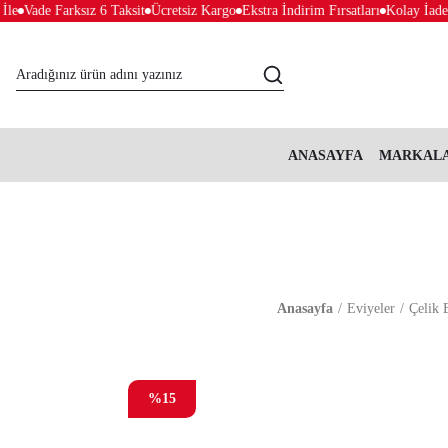
Vade Farksız 6 Taksit
Ücretsiz Kargo
Ekstra İndirim Fırsatları
Kolay İade &
ANASAYFA
MARKAL
Anasayfa
Eviyeler
Çelik 
%15