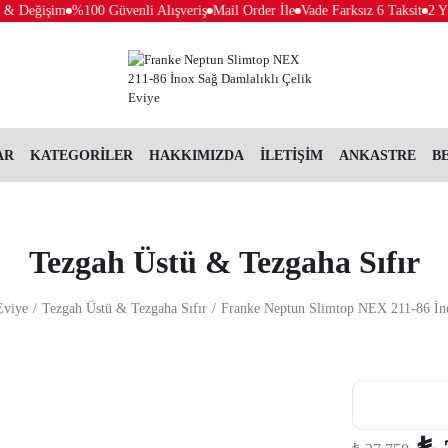
 Değişim
%100 Güvenli Alışveriş
Mail Order İle
Vade Farksız 6 Taksit
2 Yıl 
AR
KATEGORİLER
HAKKIMIZDA
İLETİŞİM
ANKASTRE
B
Tezgah Üstü & Tezgaha Sıfır
Eviye
Tezgah Üstü & Tezgaha Sıfır
Franke Neptun Slimtop NEX 211-86 İno