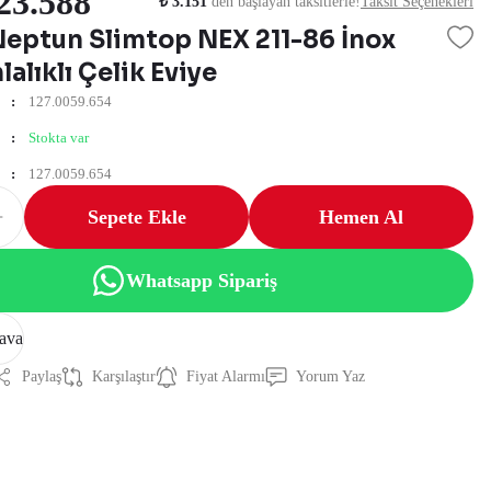
23.588
₺ 3.151
den başlayan taksitlerle!
Taksit Seçenekleri
Neptun Slimtop NEX 211-86 İnox
alıklı Çelik Eviye
127.0059.654
Stokta var
127.0059.654
Sepete Ekle
Hemen Al
Whatsapp Sipariş
ava
Paylaş
Karşılaştır
Fiyat Alarmı
Yorum Yaz