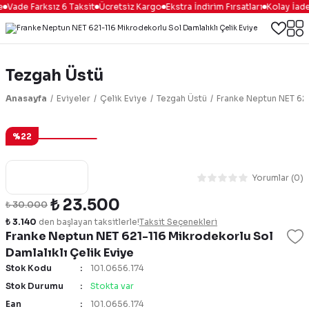
Vade Farksız 6 Taksit
Ücretsiz Kargo
Ekstra İndirim Fırsatları
Kolay İade
Tezgah Üstü
Anasayfa
Eviyeler
Çelik Eviye
Tezgah Üstü
Franke Neptun NET 621
%22
Yorumlar (0)
₺ 23.500
₺ 30.000
₺ 3.140
den başlayan taksitlerle!
Taksit Seçenekleri
Franke Neptun NET 621-116 Mikrodekorlu Sol
Damlalıklı Çelik Eviye
Stok Kodu
101.0656.174
Stok Durumu
Stokta var
Ean
101.0656.174