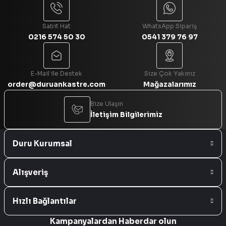
Sabit Hat
WhatsApp Sipariş
0216 574 50 30
0541 379 76 97
Gönder
E-Mail ile Destek
Size Çok Yakınız
order@duruankastre.com
Mağazalarımız
Bize Ulaşın
İletişim Bilgilerimiz
Duru Kurumsal
Alışveriş
Hızlı Bağlantılar
Kampanyalardan Haberdar olun