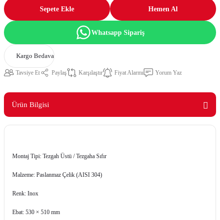
Sepete Ekle
Hemen Al
Whatsapp Sipariş
Kargo Bedava
Tavsiye Et
Paylaş
Karşılaştır
Fiyat Alarmı
Yorum Yaz
Ürün Bilgisi
Montaj Tipi: Tezgah Üstü / Tezgaha Sıfır
Malzeme: Paslanmaz Çelik (AISI 304)
Renk: Inox
Ebat: 530 × 510 mm