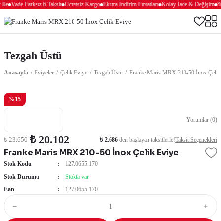
İle
Vade Farksız 6 Taksit
Ücretsiz Kargo
Ekstra İndirim Fırsatları
Kolay İade & Değişim
%1
Tezgah Üstü
Anasayfa
Eviyeler
Çelik Eviye
Tezgah Üstü
Franke Maris MRX 210-50 İnox Çelik
%15
Yorumlar (0)
₺ 20.102
₺ 2.686
den başlayan taksitlerle!
Taksit Seçenekleri
₺ 23.650
Franke Maris MRX 210-50 İnox Çelik Eviye
Stok Kodu
127.0655.170
Stok Durumu
Stokta var
Ean
127.0655.170