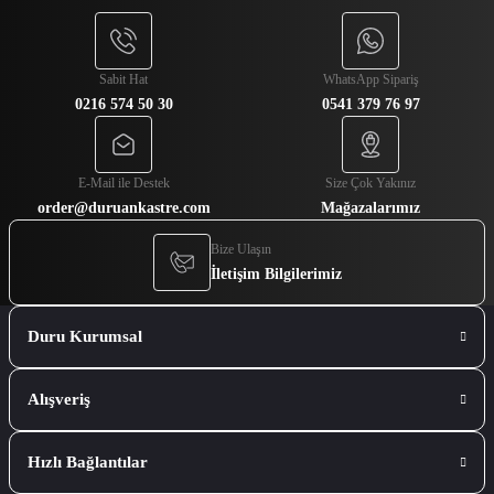
Sabit Hat
WhatsApp Sipariş
0216 574 50 30
0541 379 76 97
Gönder
E-Mail ile Destek
Size Çok Yakınız
order@duruankastre.com
Mağazalarımız
Bize Ulaşın
İletişim Bilgilerimiz
Duru Kurumsal
Alışveriş
Hızlı Bağlantılar