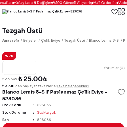
rsatları
Kolay İade & Değişim
%100 Güvenli Alışveriş
Mail Order İle
Vade 
Tezgah Üstü
Anasayfa
Eviyeler
Çelik Eviye
Tezgah Üstü
Blanco Lemis 8-S IF P
%25
Yorumlar (0)
₺ 25.004
₺ 33.339
₺ 3.341
den başlayan taksitlerle!
Taksit Seçenekleri
Blanco Lemis 8-S IF Paslanmaz Çelik Eviye -
523036
Stok Kodu
523036
Stok Durumu
Stokta yok
Ean
523036