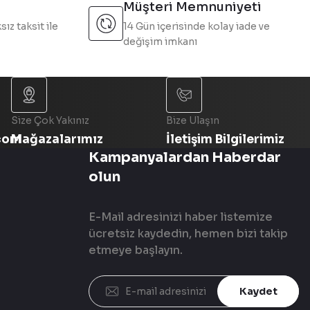
Müşteri Memnuniyeti
sız taksit ile
14 Gün içerisinde kolay iade ve
değişim imkanı
Size Çok Yakınız
Bize Ulaşın
com
Mağazalarımız
İletişim Bilgilerimiz
Kampanyalardan Haberdar
olun
E-Mail adresinizi haber listemize
ücretsiz kaydedin, hemen bizi takip
etmeye başlayın.
Kaydet