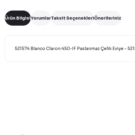
Ürün Bilgisi
Yorumlar
Taksit Seçenekleri
Önerileriniz
521574 Blanco Claron 450-IF Paslanmaz Çelik Eviye - 52
Bu ürünün fiyat bilgisi, resim, ürün açıklamalarında ve diğer 
Görüş ve önerileriniz için teşekkür ederiz.
Ürün resmi kalitesiz, bozuk veya görüntülenemiyor.
Ürün açıklamasında eksik bilgiler bulunuyor.
Ürün bilgilerinde hatalar bulunuyor.
Ürün fiyatı diğer sitelerden daha pahalı.