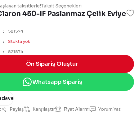
şlayan taksitlerle!
Taksit Seçenekleri
laron 450-IF Paslanmaz Çelik Eviye
521574
Stokta yok
521574
Ön Sipariş Oluştur
Whatsapp Sipariş
edava
t
Paylaş
Karşılaştır
Fiyat Alarmı
Yorum Yaz