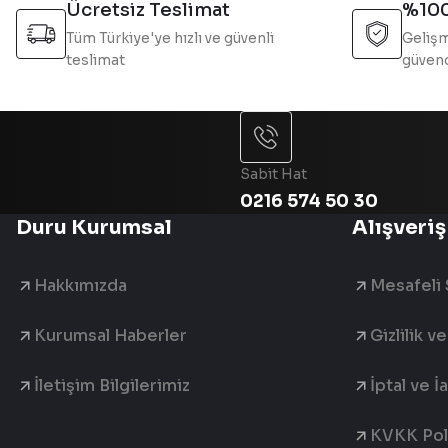
Bu ürüne benzer farklı alternatifler olmalı.
Ücretsiz Teslimat
%100
Tüm Türkiye'ye hızlı ve güvenli
Gelişm
teslimat
güvend
Sabit Hat
0216 574 50 30
Duru Kurumsal
Alışveriş
Hakkımızda
Mesafeli 
Kurumsal Haberler
Gizlilik v
İletişim Bilgilerimiz
İptal ve İ
KVKK Poli