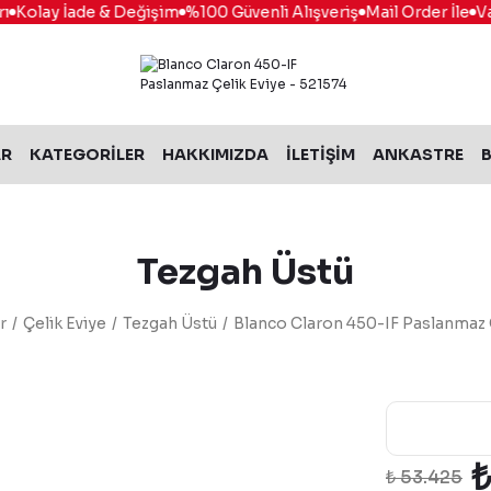
Kolay İade & Değişim
%100 Güvenli Alışveriş
Mail Order İle
Vade
AR
KATEGORİLER
HAKKIMIZDA
İLETİŞİM
ANKASTRE
B
Tezgah Üstü
r
Çelik Eviye
Tezgah Üstü
Blanco Claron 450-IF Paslanmaz Ç
₺ 53.425