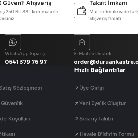
 Güvenli Alışveriş
Taksit İmkanı
iş 250 Bit SSL koruması ile
Mail order ile vade fark
esiniz
alışveriş fırsatı
Gönder
WhatsApp Sipariş
E-Mail ile Destek
0541 379 76 97
order@duruankastre.
Hızlı Bağlantılar
Satış Sözleşmesi
Üye Girişi
e Güvenlik
Yeni üyelik Oluştur
ade Koşulları
Sipariş Takibi
tikası
Havale Bildirim Formu