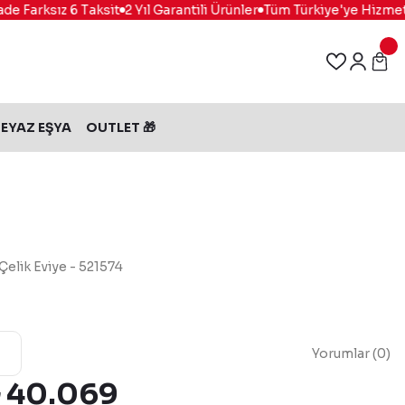
 Farksız 6 Taksit
2 Yıl Garantili Ürünler
Tüm Türkiye'ye Hizmet
%
EYAZ EŞYA
OUTLET 🎁
elik Eviye - 521574
Yorumlar (0)
₺ 40.069