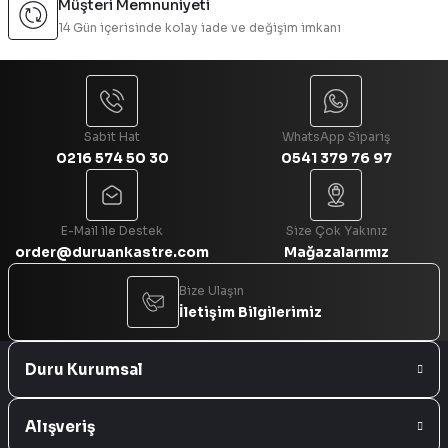
Müşteri Memnuniyeti
Ürün fiyatı diğer sitelerden daha pahalı.
14 Gün içerisinde kolay iade ve değişim imkanı
Bu ürüne benzer farklı alternatifler olmalı.
Sabit Hat
WhatsApp Sipariş
0216 574 50 30
0541 379 76 97
Gönder
E-Mail ile Destek
Size Çok Yakınız
order@duruankastre.com
Mağazalarımız
Bize Ulaşın
İletişim Bilgilerimiz
Duru Kurumsal
Alışveriş