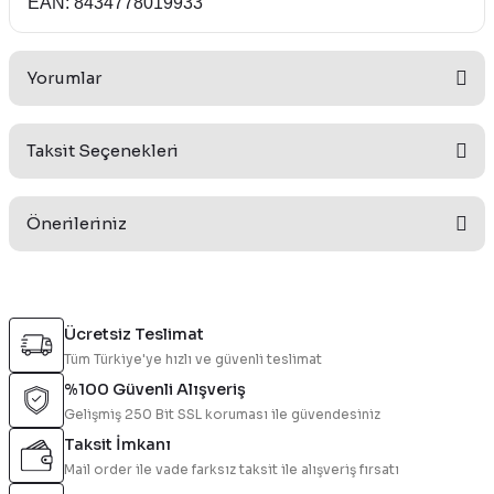
EAN: 8434778019933
Yorumlar
Taksit Seçenekleri
Bu ürüne ilk yorumu siz yapın!
Önerileriniz
Yorum Yaz
Bu ürünün fiyat bilgisi, resim, ürün açıklamalarında ve diğer
konularda yetersiz gördüğünüz noktaları öneri formunu
Ücretsiz Teslimat
kullanarak tarafımıza iletebilirsiniz.
Tüm Türkiye'ye hızlı ve güvenli teslimat
Görüş ve önerileriniz için teşekkür ederiz.
%100 Güvenli Alışveriş
Gelişmiş 250 Bit SSL koruması ile güvendesiniz
Ürün resmi kalitesiz, bozuk veya görüntülenemiyor.
Taksit İmkanı
Ürün açıklamasında eksik bilgiler bulunuyor.
Mail order ile vade farksız taksit ile alışveriş fırsatı
Ürün bilgilerinde hatalar bulunuyor.