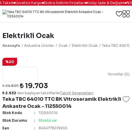
 Taksit
Ücretsiz Kargo
Ekstra İndirim Fırsatları
Kolay İade & Değişim
%100
Elektrikli Ocak
Anasayfa
Ankastre Ürünler
Ocak
Elektrikli Ocak
Teka TBC 64010 T
%20
Yorumlar (0)
₺ 19.703
₺ 24.629
₺ 2.632
den başlayan taksitlerle!
Taksit Seçenekleri
Teka TBC 64010 TTC BK Vitroseramik Elektrikli
Ankastre Ocak - 112550014
Stok Kodu
112550014
Stok Durumu
Stokta var
Ean
8434778019933