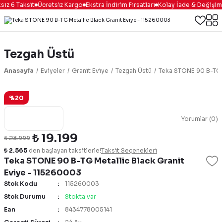
ız 6 Taksit
Ücretsiz Kargo
Ekstra İndirim Fırsatları
Kolay İade & Değişim
Tezgah Üstü
Anasayfa
Eviyeler
Granit Eviye
Tezgah Üstü
Teka STONE 90 B-TG M
%20
Yorumlar (0)
₺ 19.199
₺ 23.999
₺ 2.565
den başlayan taksitlerle!
Taksit Seçenekleri
Teka STONE 90 B-TG Metallic Black Granit
Eviye - 115260003
Stok Kodu
115260003
Stok Durumu
Stokta var
Ean
8434778005141