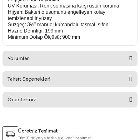
UV Koruması: Renk solmasına karşı üstün koruma
Hijyen: Bakteri oluşumunu engelleyen kolay
temizlenebilir yüzey
Süzgeç: 3½" manuel kumandalı, taşmalı sifon
Hazne Derinliği: 199 mm
Minimum Dolap Ölçüsü: 900 mm
Yorumlar
Taksit Seçenekleri
Bu ürüne ilk yorumu siz yapın!
Önerileriniz
Yorum Yaz
Bu ürünün fiyat bilgisi, resim, ürün açıklamalarında ve diğer
konularda yetersiz gördüğünüz noktaları öneri formunu
Ücretsiz Teslimat
kullanarak tarafımıza iletebilirsiniz.
Tüm Türkiye'ye hızlı ve güvenli teslimat
Görüş ve önerileriniz için teşekkür ederiz.