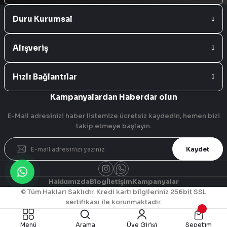
Duru Kurumsal
Alışveriş
Hızlı Bağlantılar
Kampanyalardan Haberdar olun
E-Mail adresinizi haber listemize ücretsiz kaydedin, hemen bizi
takip etmeye başlayın.
Kaydet
Hakkımızda
Blog
İletişim
Kampanyalar
© Tüm Hakları Saklıdır. Kredi kartı bilgileriniz 256bit SSL
sertifikası ile korunmaktadır.
ideasoft
ile
e-
Menü
Arama
Üye Girişi
Sepetim