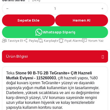
Garanti Süresi
24 Ay
Sepete Ekle
Hemen Al
Whatsapp Sipariş
Tavsiye Et
Paylaş
Karşılaştır
Fiyat Alarmı
Yorum Yaz
Ürün Bilgisi
Teka
Stone 90 B-TG 2B TeGranite+ Çift Hazneli
Mutfak Eviyesi - 115260003
, çift hazneli yapısı, %80
doğal kuvars içeren TeGranite+ yüzeyi ve dayanıklı
yapısıyla yoğun mutfak kullanımları için tasarlanmıştır.
Darbelere, yüksek sıcaklıklara ve ani ısı değişimlerine
karşı dirençli yüzeyi, UV koruması sayesinde rengini
uzun yıllar korurken hijyenik ve kolay temizlenebilir
yapısıyla kullanım konforu sunar.