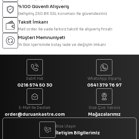
%100 Güvenli Alışveriş
Gelişmiş 250 Bit SSL koruması ile güvendesiniz
Ürün resmi kalitesiz, bozuk veya görüntülenemiyor.
Taksit İmkanı
Ürün açıklamasında eksik bilgiler bulunuyor.
Mail order ile vade farksız taksit ile alışveriş fırsatı
Ürün bilgilerinde hatalar bulunuyor.
Müşteri Memnuniyeti
Ürün fiyatı diğer sitelerden daha pahalı.
14 Gün içerisinde kolay iade ve değişim imkanı
Bu ürüne benzer farklı alternatifler olmalı.
Sabit Hat
WhatsApp Sipariş
0216 574 50 30
0541 379 76 97
Gönder
E-Mail ile Destek
Size Çok Yakınız
order@duruankastre.com
Mağazalarımız
Bize Ulaşın
İletişim Bilgilerimiz