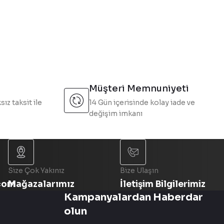
Müşteri Memnuniyeti
sız taksit ile
14 Gün içerisinde kolay iade ve
değişim imkanı
Size Çok Yakınız
Bize Ulaşın
com
Mağazalarımız
İletişim Bilgilerimiz
Kampanyalardan Haberdar
olun