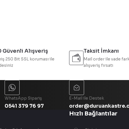
Yorum Yaz
 Güvenli Alışveriş
Taksit İmkanı
iş 250 Bit SSL koruması ile
Mail order ile vade fark
esiniz
alışveriş fırsatı
Gönder
WhatsApp Sipariş
E-Mail ile Destek
0541 379 76 97
order@duruankastre.
Hızlı Bağlantılar