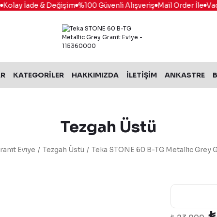
lay İade & Değişim
%100 Güvenli Alışveriş
Mail Order İle
Vade F
AR
KATEGORİLER
HAKKIMIZDA
İLETİŞİM
ANKASTRE
B
Tezgah Üstü
ranit Eviye
Tezgah Üstü
Teka STONE 60 B-TG Metallic Grey G