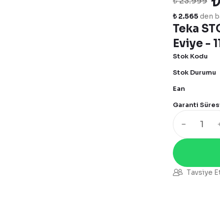
₺
₺ 23.999
₺ 2.565
den ba
Teka ST
Eviye -
Stok Kodu
Stok Durumu
Ean
Garanti Süres
Tavsiye E