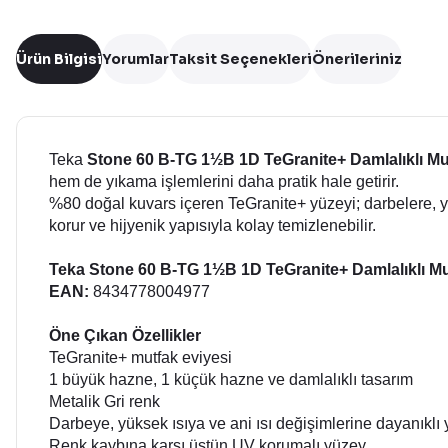
Ürün Bilgisi
Yorumlar
Taksit Seçenekleri
Önerileriniz
Teka
Stone 60 B-TG 1½B 1D TeGranite+ Damlalıklı Mu
hem de yıkama işlemlerini daha pratik hale getirir.
%80 doğal kuvars içeren TeGranite+ yüzeyi; darbelere, yü
korur ve hijyenik yapısıyla kolay temizlenebilir.
Teka Stone 60 B-TG 1½B 1D TeGranite+ Damlalıklı Mu
EAN:
8434778004977
Öne Çıkan Özellikler
TeGranite+ mutfak eviyesi
1 büyük hazne, 1 küçük hazne ve damlalıklı tasarım
Metalik Gri renk
Darbeye, yüksek ısıya ve ani ısı değişimlerine dayanıklı
Renk kaybına karşı üstün UV korumalı yüzey