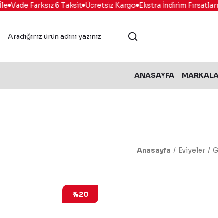
Vade Farksız 6 Taksit
Ücretsiz Kargo
Ekstra İndirim Fırsatları
Ko
ANASAYFA
MARKAL
Anasayfa
Eviyeler
G
%20