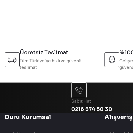
Ürün resmi kalitesiz, bozuk veya görüntülenemiyor.
Ürün açıklamasında eksik bilgiler bulunuyor.
Ürün bilgilerinde hatalar bulunuyor.
Ürün fiyatı diğer sitelerden daha pahalı.
Bu ürüne benzer farklı alternatifler olmalı.
Ücretsiz Teslimat
%100
Tüm Türkiye'ye hızlı ve güvenli
Gelişm
teslimat
güvend
Sabit Hat
0216 574 50 30
Duru Kurumsal
Alışveriş