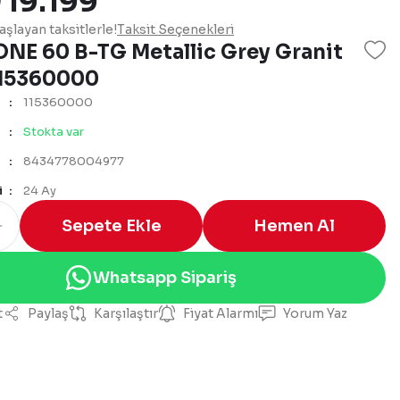
 19.199
şlayan taksitlerle!
Taksit Seçenekleri
ONE 60 B-TG Metallic Grey Granit
 115360000
115360000
Stokta var
8434778004977
i
24 Ay
Sepete Ekle
Hemen Al
Whatsapp Sipariş
t
Paylaş
Karşılaştır
Fiyat Alarmı
Yorum Yaz