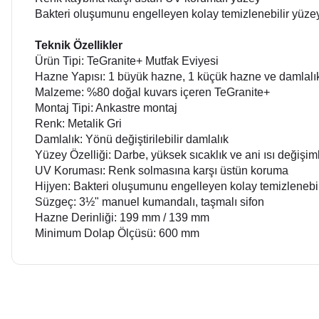
Bakteri oluşumunu engelleyen kolay temizlenebilir yüze
Teknik Özellikler
Ürün Tipi: TeGranite+ Mutfak Eviyesi
Hazne Yapısı: 1 büyük hazne, 1 küçük hazne ve damlalı
Malzeme: %80 doğal kuvars içeren TeGranite+
Montaj Tipi: Ankastre montaj
Renk: Metalik Gri
Damlalık: Yönü değiştirilebilir damlalık
Yüzey Özelliği: Darbe, yüksek sıcaklık ve ani ısı değişim
UV Koruması: Renk solmasına karşı üstün koruma
Hijyen: Bakteri oluşumunu engelleyen kolay temizlenebil
Süzgeç: 3½" manuel kumandalı, taşmalı sifon
Hazne Derinliği: 199 mm / 139 mm
Minimum Dolap Ölçüsü: 600 mm
Bu ürünün fiyat bilgisi, resim, ürün açıklamalarında ve diğer 
Görüş ve önerileriniz için teşekkür ederiz.