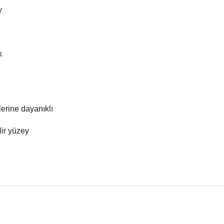
y
k
lerine dayanıklı
ir yüzey
konularda yetersiz gördüğünüz noktaları öneri formunu kullanarak tarafı
Bu ürüne ilk yorumu siz yapın!