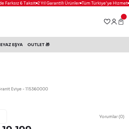
arksız 6 Taksit
2 Yıl Garantili Ürünler
Tüm Türkiye'ye Hizmet
%1
EYAZ EŞYA
OUTLET 🎁
ranit Eviye - 115360000
Yorumlar (0)