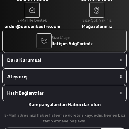
Gönder
E-Mail ile Destek
Size Çok Yakınız
order@duruankastre.com
Mağazalarımız
Bize Ulaşın
İletişim Bilgilerimiz
Duru Kurumsal
Alışveriş
Hızlı Bağlantılar
Kampanyalardan Haberdar olun
E-Mail adresinizi haber listemize ücretsiz kaydedin, hemen bizi
takip etmeye başlayın.