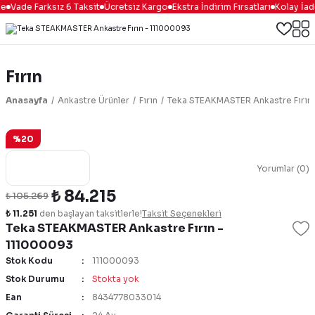
e
Vade Farksız 6 Taksit
Ücretsiz Kargo
Ekstra İndirim Fırsatları
Kolay İade
Fırın
Anasayfa
Ankastre Ürünler
Fırın
Teka STEAKMASTER Ankastre Fırın
%20
Yorumlar (0)
₺ 84.215
₺ 105.269
₺ 11.251
den başlayan taksitlerle!
Taksit Seçenekleri
Teka STEAKMASTER Ankastre Fırın -
111000093
Stok Kodu
111000093
Stok Durumu
Stokta yok
Ean
8434778033014