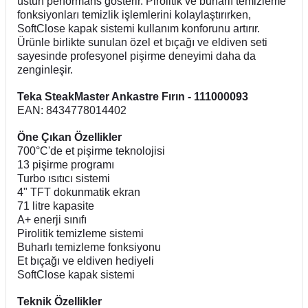
üstün performans gösterir. Pirolitik ve buharlı temizleme
fonksiyonları temizlik işlemlerini kolaylaştırırken,
SoftClose kapak sistemi kullanım konforunu artırır.
Ürünle birlikte sunulan özel et bıçağı ve eldiven seti
sayesinde profesyonel pişirme deneyimi daha da
zenginleşir.
Teka SteakMaster Ankastre Fırın - 111000093
EAN: 8434778014402
Öne Çıkan Özellikler
700°C'de et pişirme teknolojisi
13 pişirme programı
Turbo ısıtıcı sistemi
4" TFT dokunmatik ekran
71 litre kapasite
A+ enerji sınıfı
Pirolitik temizleme sistemi
Buharlı temizleme fonksiyonu
Et bıçağı ve eldiven hediyeli
SoftClose kapak sistemi
Teknik Özellikler