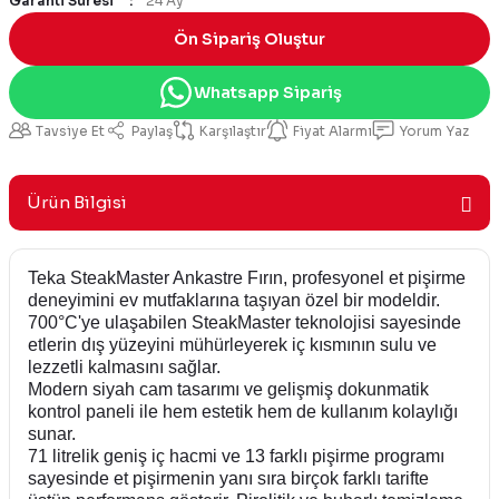
Garanti Süresi
24 Ay
Ön Sipariş Oluştur
Whatsapp Sipariş
Tavsiye Et
Paylaş
Karşılaştır
Fiyat Alarmı
Yorum Yaz
Ürün Bilgisi
Teka SteakMaster Ankastre Fırın, profesyonel et pişirme
deneyimini ev mutfaklarına taşıyan özel bir modeldir.
700°C'ye ulaşabilen SteakMaster teknolojisi sayesinde
etlerin dış yüzeyini mühürleyerek iç kısmının sulu ve
lezzetli kalmasını sağlar.
Modern siyah cam tasarımı ve gelişmiş dokunmatik
kontrol paneli ile hem estetik hem de kullanım kolaylığı
sunar.
71 litrelik geniş iç hacmi ve 13 farklı pişirme programı
sayesinde et pişirmenin yanı sıra birçok farklı tarifte