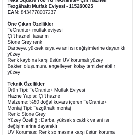
Teka Square 760 TG TeGranite+ Çift Hazneli
Tezgâhaltı Mutfak Eviyesi - 115260025
EAN:
8434778007237
Öne Çıkan Özellikler
TeGranite+ mutfak eviyesi
Çift hazneli tasarım
Stone Grey renk
Darbeye, yüksek ısıya ve ani ısı değişimlerine dayanıklı
yüzey
Renk kaybına karşı üstün UV korumalı yüzey
Bakteri oluşumunu engelleyen kolay temizlenebilir
yüzey
Teknik Özellikler
Ürün Tipi: TeGranite+ Mutfak Eviyesi
Hazne Yapısı: Çift hazne
Malzeme: %80 doğal kuvars içeren TeGranite+
Montaj Tipi: Tezgâhaltı montaj
Renk: Stone Grey
Yüzey Özelliği: Darbe, yüksek sıcaklık ve ani ısı
değişimlerine dayanıklı
UV Koruması: Renk solmasına karşı üstün koruma