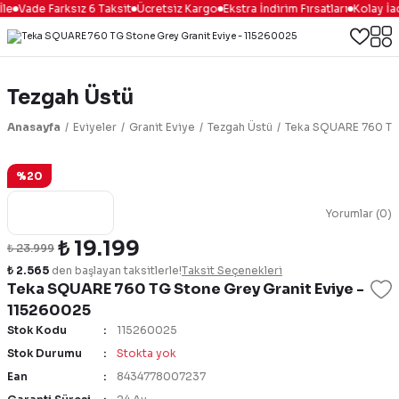
le
Vade Farksız 6 Taksit
Ücretsiz Kargo
Ekstra İndirim Fırsatları
Kolay İad
Tezgah Üstü
Anasayfa
Eviyeler
Granit Eviye
Tezgah Üstü
Teka SQUARE 760 TG 
%20
Yorumlar (0)
₺ 19.199
₺ 23.999
₺ 2.565
den başlayan taksitlerle!
Taksit Seçenekleri
Teka SQUARE 760 TG Stone Grey Granit Eviye -
115260025
Stok Kodu
115260025
Stok Durumu
Stokta yok
Ean
8434778007237