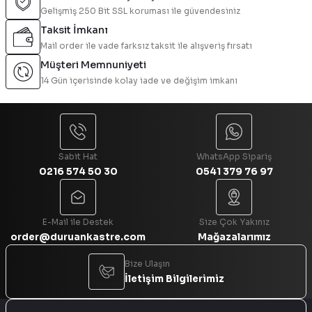
Gelişmiş 250 Bit SSL koruması ile güvendesiniz
Ürün resmi kalitesiz, bozuk veya görüntülenemiyor.
Taksit İmkanı
Ürün açıklamasında eksik bilgiler bulunuyor.
Mail order ile vade farksız taksit ile alışveriş fırsatı
Ürün bilgilerinde hatalar bulunuyor.
Müşteri Memnuniyeti
Ürün fiyatı diğer sitelerden daha pahalı.
14 Gün içerisinde kolay iade ve değişim imkanı
Bu ürüne benzer farklı alternatifler olmalı.
Sabit Hat
WhatsApp Sipariş
0216 574 50 30
0541 379 76 97
Gönder
E-Mail ile Destek
Size Çok Yakınız
order@duruankastre.com
Mağazalarımız
Bize Ulaşın
İletişim Bilgilerimiz