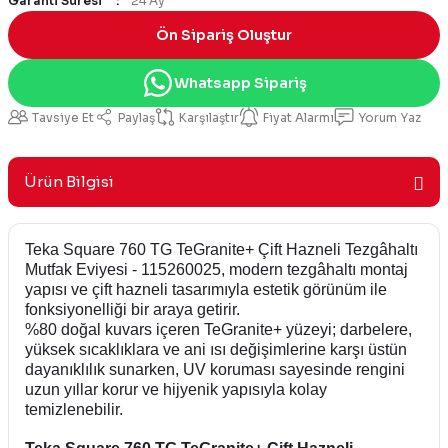
Garanti Süresi
24 Ay
Ön Sipariş Oluştur
Whatsapp Sipariş
Tavsiye Et
Paylaş
Karşılaştır
Fiyat Alarmı
Yorum Yaz
Ürün Bilgisi
Teka Square 760 TG TeGranite+ Çift Hazneli Tezgâhaltı
Mutfak Eviyesi - 115260025, modern tezgâhaltı montaj
yapısı ve çift hazneli tasarımıyla estetik görünüm ile
fonksiyonelliği bir araya getirir.
%80 doğal kuvars içeren TeGranite+ yüzeyi; darbelere,
yüksek sıcaklıklara ve ani ısı değişimlerine karşı üstün
dayanıklılık sunarken, UV koruması sayesinde rengini
uzun yıllar korur ve hijyenik yapısıyla kolay
temizlenebilir.