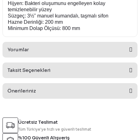
Hijyen: Bakteri oluşumunu engelleyen kolay
temizlenebilir yüzey
Süzgeç: 3½" manuel kumandalı, taşmalı sifon
Hazne Derinliği: 200 mm
Minimum Dolap Ölçüsü: 800 mm
Yorumlar
Taksit Seçenekleri
Bu ürüne ilk yorumu siz yapın!
Önerileriniz
Yorum Yaz
Bu ürünün fiyat bilgisi, resim, ürün açıklamalarında ve diğer
konularda yetersiz gördüğünüz noktaları öneri formunu
Ücretsiz Teslimat
kullanarak tarafımıza iletebilirsiniz.
Tüm Türkiye'ye hızlı ve güvenli teslimat
Görüş ve önerileriniz için teşekkür ederiz.
%100 Güvenli Alışveriş