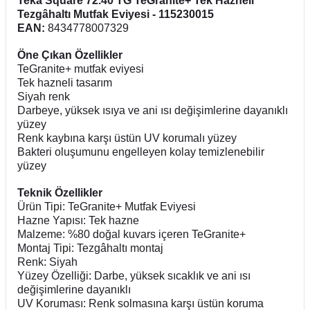
Teka Square 72.40 TG TeGranite+ Tek Hazneli
Tezgâhaltı Mutfak Eviyesi - 115230015
EAN:
8434778007329
Öne Çıkan Özellikler
TeGranite+ mutfak eviyesi
Tek hazneli tasarım
Siyah renk
Darbeye, yüksek ısıya ve ani ısı değişimlerine dayanıklı
yüzey
Renk kaybına karşı üstün UV korumalı yüzey
Bakteri oluşumunu engelleyen kolay temizlenebilir
yüzey
Teknik Özellikler
Ürün Tipi: TeGranite+ Mutfak Eviyesi
Hazne Yapısı: Tek hazne
Malzeme: %80 doğal kuvars içeren TeGranite+
Montaj Tipi: Tezgâhaltı montaj
Renk: Siyah
Yüzey Özelliği: Darbe, yüksek sıcaklık ve ani ısı
değişimlerine dayanıklı
UV Koruması: Renk solmasına karşı üstün koruma