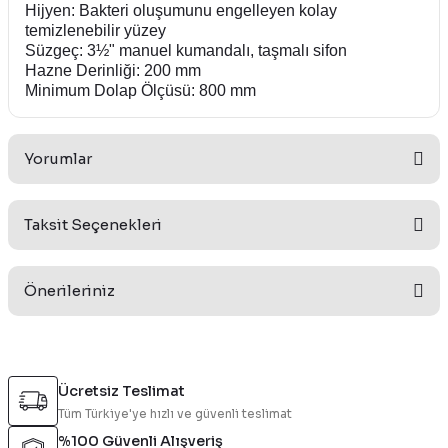
Hijyen: Bakteri oluşumunu engelleyen kolay
temizlenebilir yüzey
Süzgeç: 3½" manuel kumandalı, taşmalı sifon
Hazne Derinliği: 200 mm
Minimum Dolap Ölçüsü: 800 mm
Yorumlar
Taksit Seçenekleri
Bu ürüne ilk yorumu siz yapın!
Önerileriniz
Yorum Yaz
Bu ürünün fiyat bilgisi, resim, ürün açıklamalarında ve diğer
konularda yetersiz gördüğünüz noktaları öneri formunu
Ücretsiz Teslimat
kullanarak tarafımıza iletebilirsiniz.
Tüm Türkiye'ye hızlı ve güvenli teslimat
Görüş ve önerileriniz için teşekkür ederiz.
%100 Güvenli Alışveriş