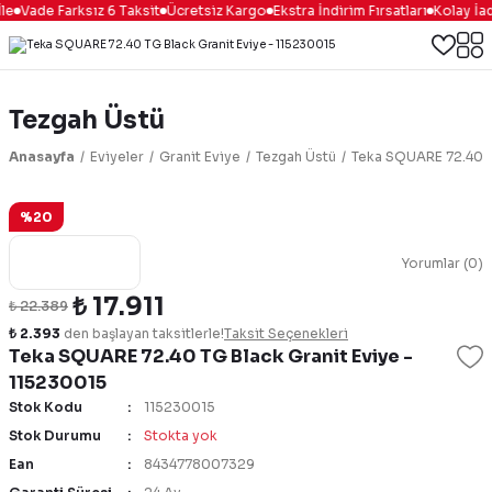
e
Vade Farksız 6 Taksit
Ücretsiz Kargo
Ekstra İndirim Fırsatları
Kolay İad
Tezgah Üstü
Anasayfa
Eviyeler
Granit Eviye
Tezgah Üstü
Teka SQUARE 72.40 T
%20
Yorumlar (0)
₺ 17.911
₺ 22.389
₺ 2.393
den başlayan taksitlerle!
Taksit Seçenekleri
Teka SQUARE 72.40 TG Black Granit Eviye -
115230015
Stok Kodu
115230015
Stok Durumu
Stokta yok
Ean
8434778007329