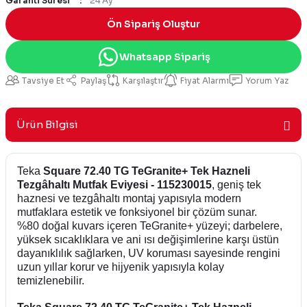
Garanti Süresi
24 Ay
Ön Sipariş Oluştur
Whatsapp Sipariş
Tavsiye Et
Paylaş
Karşılaştır
Fiyat Alarmı
Yorum Yaz
Ürün Bilgisi
Teka
Square 72.40 TG TeGranite+ Tek Hazneli
Tezgâhaltı Mutfak Eviyesi - 115230015
, geniş tek
haznesi ve tezgâhaltı montaj yapısıyla modern
mutfaklara estetik ve fonksiyonel bir çözüm sunar.
%80 doğal kuvars içeren TeGranite+ yüzeyi; darbelere,
yüksek sıcaklıklara ve ani ısı değişimlerine karşı üstün
dayanıklılık sağlarken, UV koruması sayesinde rengini
uzun yıllar korur ve hijyenik yapısıyla kolay
temizlenebilir.