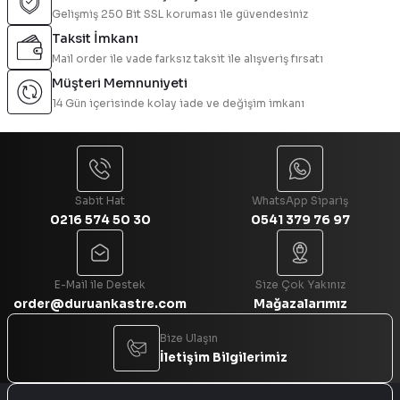
Gelişmiş 250 Bit SSL koruması ile güvendesiniz
Ürün resmi kalitesiz, bozuk veya görüntülenemiyor.
Taksit İmkanı
Ürün açıklamasında eksik bilgiler bulunuyor.
Mail order ile vade farksız taksit ile alışveriş fırsatı
Ürün bilgilerinde hatalar bulunuyor.
Müşteri Memnuniyeti
Ürün fiyatı diğer sitelerden daha pahalı.
14 Gün içerisinde kolay iade ve değişim imkanı
Bu ürüne benzer farklı alternatifler olmalı.
Sabit Hat
WhatsApp Sipariş
0216 574 50 30
0541 379 76 97
Gönder
E-Mail ile Destek
Size Çok Yakınız
order@duruankastre.com
Mağazalarımız
Bize Ulaşın
İletişim Bilgilerimiz