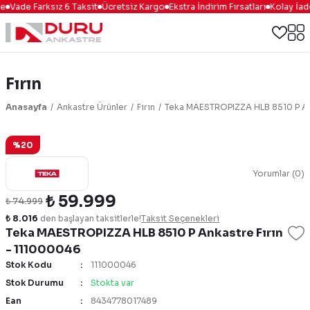
e
Vade Farksız 6 Taksit
Ücretsiz Kargo
Ekstra İndirim Fırsatları
Kolay İade
Fırın
Anasayfa
Ankastre Ürünler
Fırın
Teka MAESTROPIZZA HLB 8510 P Ank
%20
Yorumlar (0)
₺ 59.999
₺ 74.999
₺ 8.016
den başlayan taksitlerle!
Taksit Seçenekleri
Teka MAESTROPIZZA HLB 8510 P Ankastre Fırın
- 111000046
Stok Kodu
111000046
Stok Durumu
Stokta var
Ean
8434778017489