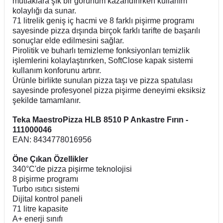
mutfaklara şık bir görünüm kazandırırken kullanım
kolaylığı da sunar.
71 litrelik geniş iç hacmi ve 8 farklı pişirme programı
sayesinde pizza dışında birçok farklı tarifte de başarılı
sonuçlar elde edilmesini sağlar.
Pirolitik ve buharlı temizleme fonksiyonları temizlik
işlemlerini kolaylaştırırken, SoftClose kapak sistemi
kullanım konforunu artırır.
Ürünle birlikte sunulan pizza taşı ve pizza spatulası
sayesinde profesyonel pizza pişirme deneyimi eksiksiz
şekilde tamamlanır.
Teka MaestroPizza HLB 8510 P Ankastre Fırın -
111000046
EAN: 8434778016956
Öne Çıkan Özellikler
340°C'de pizza pişirme teknolojisi
8 pişirme programı
Turbo ısıtıcı sistemi
Dijital kontrol paneli
71 litre kapasite
A+ enerji sınıfı