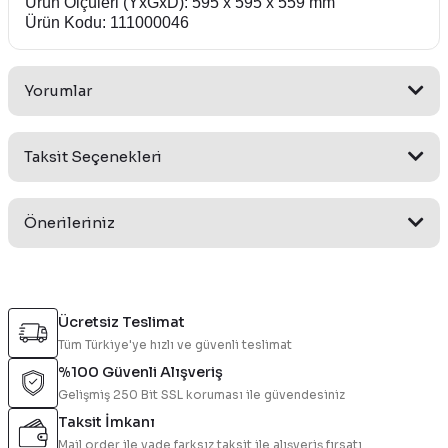
Ürün Ölçüleri (YxGxD): 595 x 595 x 559 mm
Ürün Kodu: 111000046
Yorumlar
Taksit Seçenekleri
Bu ürüne ilk yorumu siz yapın!
Önerileriniz
Yorum Yaz
Bu ürünün fiyat bilgisi, resim, ürün açıklamalarında ve diğer
konularda yetersiz gördüğünüz noktaları öneri formunu
Ücretsiz Teslimat
kullanarak tarafımıza iletebilirsiniz.
Tüm Türkiye'ye hızlı ve güvenli teslimat
Görüş ve önerileriniz için teşekkür ederiz.
%100 Güvenli Alışveriş
Gelişmiş 250 Bit SSL koruması ile güvendesiniz
Ürün resmi kalitesiz, bozuk veya görüntülenemiyor.
Taksit İmkanı
Ürün açıklamasında eksik bilgiler bulunuyor.
Mail order ile vade farksız taksit ile alışveriş fırsatı