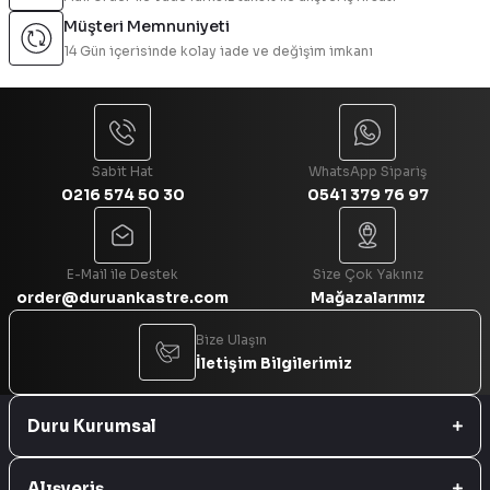
Ürün bilgilerinde hatalar bulunuyor.
Müşteri Memnuniyeti
Ürün fiyatı diğer sitelerden daha pahalı.
14 Gün içerisinde kolay iade ve değişim imkanı
Bu ürüne benzer farklı alternatifler olmalı.
Sabit Hat
WhatsApp Sipariş
0216 574 50 30
0541 379 76 97
Gönder
E-Mail ile Destek
Size Çok Yakınız
order@duruankastre.com
Mağazalarımız
Bize Ulaşın
İletişim Bilgilerimiz
Duru Kurumsal
Alışveriş