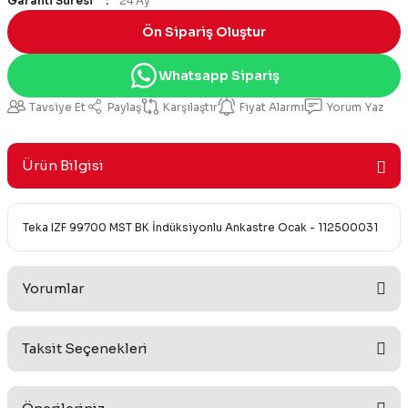
Garanti Süresi
24 Ay
Ön Sipariş Oluştur
Whatsapp Sipariş
Tavsiye Et
Paylaş
Karşılaştır
Fiyat Alarmı
Yorum Yaz
Ürün Bilgisi
Teka IZF 99700 MST BK İndüksiyonlu Ankastre Ocak - 112500031
Yorumlar
Taksit Seçenekleri
Bu ürüne ilk yorumu siz yapın!