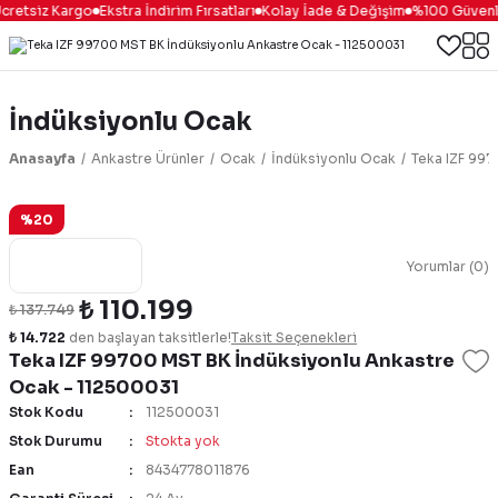
cretsiz Kargo
Ekstra İndirim Fırsatları
Kolay İade & Değişim
%100 Güvenli 
İndüksiyonlu Ocak
Anasayfa
Ankastre Ürünler
Ocak
İndüksiyonlu Ocak
Teka IZF 997
%20
Yorumlar (0)
₺ 110.199
₺ 137.749
₺ 14.722
den başlayan taksitlerle!
Taksit Seçenekleri
Teka IZF 99700 MST BK İndüksiyonlu Ankastre
Ocak - 112500031
Stok Kodu
112500031
Stok Durumu
Stokta yok
Ean
8434778011876