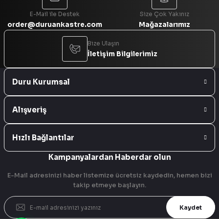
E-Mail ile Destek
Size Çok Yakınız
order@duruankastre.com
Mağazalarımız
Bize Ulaşın
İletişim Bilgilerimiz
Duru Kurumsal
Alışveriş
Hızlı Bağlantılar
Kampanyalardan Haberdar olun
E-Mail adresinizi haber listemize ücretsiz kaydedin, hemen bizi
takip etmeye başlayın.
Kaydet