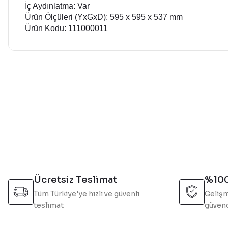
İç Aydınlatma: Var
Ürün Ölçüleri (YxGxD): 595 x 595 x 537 mm
Ürün Kodu: 111000011
Bu ürünün fiyat bilgisi, resim, ürün açıklamalarında ve diğer 
Görüş ve önerileriniz için teşekkür ederiz.
Ürün resmi kalitesiz, bozuk veya görüntülenemiyor.
Ürün açıklamasında eksik bilgiler bulunuyor.
Ürün bilgilerinde hatalar bulunuyor.
Ürün fiyatı diğer sitelerden daha pahalı.
Bu ürüne benzer farklı alternatifler olmalı.
Ücretsiz Teslimat
%100
Tüm Türkiye'ye hızlı ve güvenli
Gelişm
teslimat
güvend