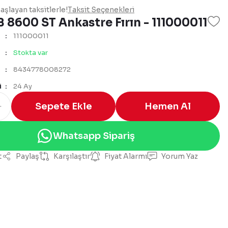
şlayan taksitlerle!
Taksit Seçenekleri
 8600 ST Ankastre Fırın - 111000011
111000011
Stokta var
8434778008272
i
24 Ay
Sepete Ekle
Hemen Al
Whatsapp Sipariş
t
Paylaş
Karşılaştır
Fiyat Alarmı
Yorum Yaz