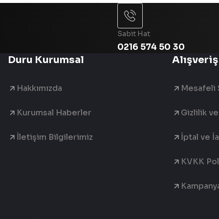
Sabit Hat
0216 574 50 30
Duru Kurumsal
Alışveriş
Hakkımızda
Mesafeli 
Kurumsal Haberler
Gizlilik v
İletişim Bilgilerimiz
İptal ve İ
KVKK Poli
Kampanya