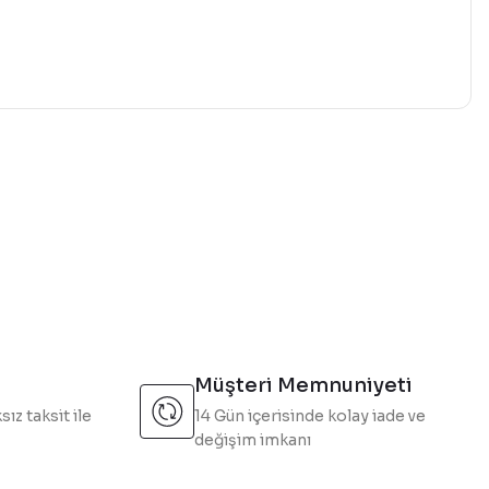
mıza iletebilirsiniz.
Müşteri Memnuniyeti
sız taksit ile
14 Gün içerisinde kolay iade ve
değişim imkanı