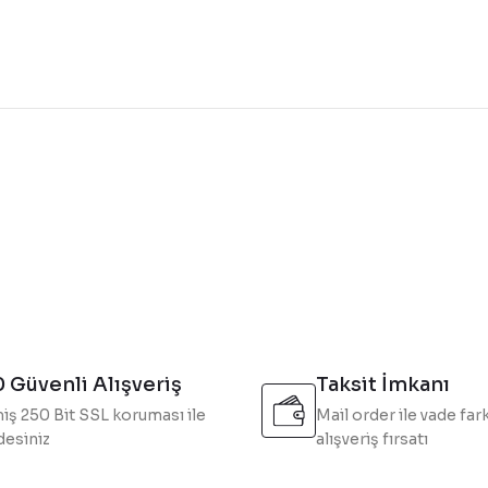
konularda yetersiz gördüğünüz noktaları öneri formunu kullanarak tarafı
Bu ürüne ilk yorumu siz yapın!
Yorum Yaz
 Güvenli Alışveriş
Taksit İmkanı
iş 250 Bit SSL koruması ile
Mail order ile vade fark
esiniz
alışveriş fırsatı