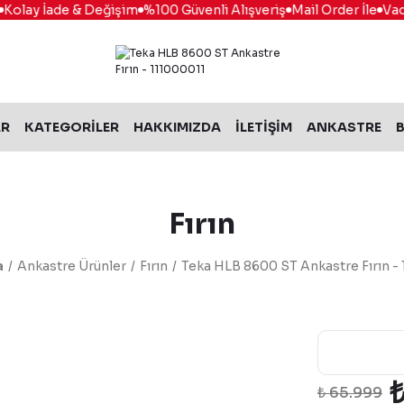
İade & Değişim
%100 Güvenli Alışveriş
Mail Order İle
Vade Farks
AR
KATEGORİLER
HAKKIMIZDA
İLETİŞİM
ANKASTRE
B
Fırın
a
Ankastre Ürünler
Fırın
Teka HLB 8600 ST Ankastre Fırın -
₺ 65.999