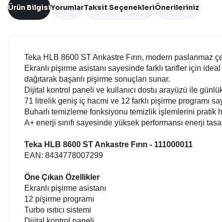
Ürün Bilgisi
Yorumlar
Taksit Seçenekleri
Önerileriniz
Teka HLB 8600 ST Ankastre Fırın, modern paslanmaz çelik d
Ekranlı pişirme asistanı sayesinde farklı tarifler için ide
dağıtarak başarılı pişirme sonuçları sunar.
Dijital kontrol paneli ve kullanıcı dostu arayüzü ile günlük
71 litrelik geniş iç hacmi ve 12 farklı pişirme programı s
Buharlı temizleme fonksiyonu temizlik işlemlerini pratik h
A+ enerji sınıfı sayesinde yüksek performansı enerji tasar
Teka HLB 8600 ST Ankastre Fırın - 111000011
EAN: 8434778007299
Öne Çıkan Özellikler
Ekranlı pişirme asistanı
12 pişirme programı
Turbo ısıtıcı sistemi
Dijital kontrol paneli