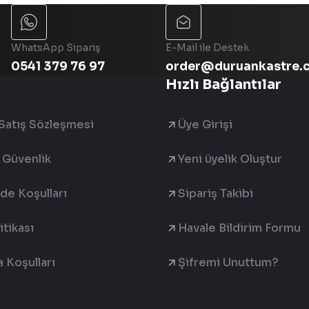
Gönder
WhatsApp Sipariş
E-Mail ile Destek
0541 379 76 97
order@duruankastre.
Hızlı Bağlantılar
Satış Sözleşmesi
Üye Girişi
e Güvenlik
Yeni üyelik Oluştur
ade Koşulları
Sipariş Takibi
tikası
Havale Bildirim Formu
 Koşulları
Şifremi Unuttum?