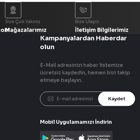
Size Çok Yakınız
Bize Ulaşın
com
Mağazalarımız
İletişim Bilgilerimiz
Kampanyalardan Haberdar
olun
E-Mail adresinizi haber listemize
ücretsiz kaydedin, hemen bizi takip
etmeye başlayın.
Kaydet
Mobil Uygulamamızı İndirin