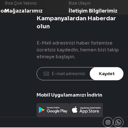
Size Çok Yakınız
Bize Ulaşın
com
Mağazalarımız
İletişim Bilgilerimiz
Kampanyalardan Haberdar
olun
E-Mail adresinizi haber listemize
ücretsiz kaydedin, hemen bizi takip
etmeye başlayın.
Kaydet
Mobil Uygulamamızı İndirin