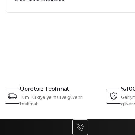
Bu ürünün fiyat bilgisi, resim, ürün açıklamalarında ve diğer 
Görüş ve önerileriniz için teşekkür ederiz.
Ürün resmi kalitesiz, bozuk veya görüntülenemiyor.
Ürün açıklamasında eksik bilgiler bulunuyor.
Ürün bilgilerinde hatalar bulunuyor.
Ürün fiyatı diğer sitelerden daha pahalı.
Bu ürüne benzer farklı alternatifler olmalı.
Ücretsiz Teslimat
%100
Tüm Türkiye'ye hızlı ve güvenli
Gelişm
teslimat
güvend