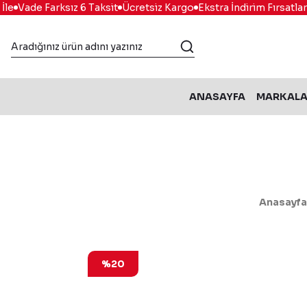
de Farksız 6 Taksit
Ücretsiz Kargo
Ekstra İndirim Fırsatları
Kola
ANASAYFA
MARKAL
Anasayfa
%20