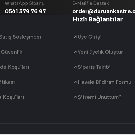
WhatsApp Sipariş
E-Mail ile Destek
0541 379 76 97
order@duruankastre.
Hızlı Bağlantılar
Satış Sözleşmesi
Üye Girişi
e Güvenlik
Yeni üyelik Oluştur
ade Koşulları
Sipariş Takibi
tikası
Havale Bildirim Formu
 Koşulları
Şifremi Unuttum?