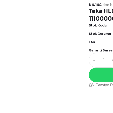
₺ 6.164
den ba
Teka HLB
1110000
Stok Kodu
Stok Durumu
Ean
Garanti Süres
Tavsiye E