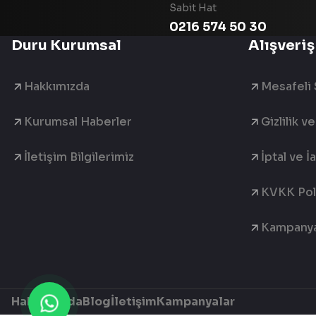
Sabit Hat
0216 574 50 30
Duru Kurumsal
Alışveriş
Hakkımızda
Mesafeli 
Kurumsal Haberler
Gizlilik v
İletişim Bilgilerimiz
İptal ve İ
KVKK Poli
Kampanya
Hakkımızda
Blog
İletişim
Kampanyalar