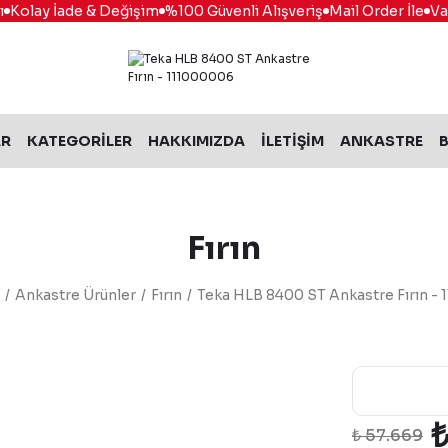
y İade & Değişim
%100 Güvenli Alışveriş
Mail Order İle
Vade Fark
AR
KATEGORİLER
HAKKIMIZDA
İLETİŞİM
ANKASTRE
B
Fırın
Ankastre Ürünler
Fırın
Teka HLB 8400 ST Ankastre Fırın -
₺
₺ 57.669