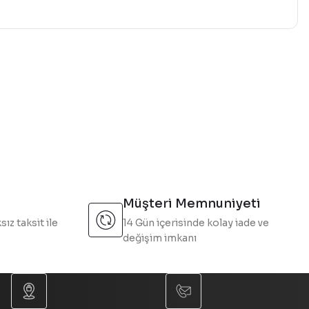
mıza iletebilirsiniz.
Müşteri Memnuniyeti
sız taksit ile
14 Gün içerisinde kolay iade ve
değişim imkanı