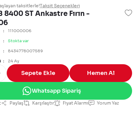
şlayan taksitlerle!
Taksit Seçenekleri
 8400 ST Ankastre Fırın -
06
111000006
Stokta var
8434778007589
i
24 Ay
Sepete Ekle
Hemen Al
Whatsapp Sipariş
t
Paylaş
Karşılaştır
Fiyat Alarmı
Yorum Yaz