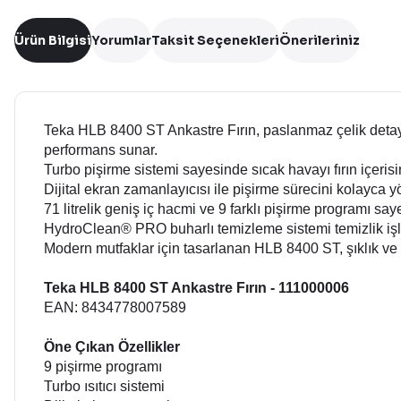
Ürün Bilgisi
Yorumlar
Taksit Seçenekleri
Önerileriniz
Teka HLB 8400 ST Ankastre Fırın, paslanmaz çelik detayla
performans sunar.
Turbo pişirme sistemi sayesinde sıcak havayı fırın içeris
Dijital ekran zamanlayıcısı ile pişirme sürecini kolayca yö
71 litrelik geniş iç hacmi ve 9 farklı pişirme programı sa
HydroClean® PRO buharlı temizleme sistemi temizlik işlemle
Modern mutfaklar için tasarlanan HLB 8400 ST, şıklık ve 
Teka HLB 8400 ST Ankastre Fırın - 111000006
EAN: 8434778007589
Öne Çıkan Özellikler
9 pişirme programı
Turbo ısıtıcı sistemi