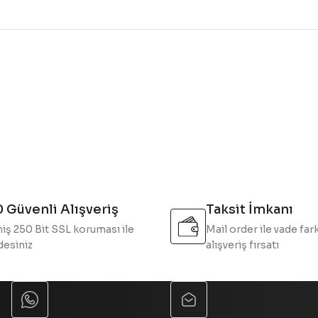
konularda yetersiz gördüğünüz noktaları öneri formunu kullanarak tarafı
Bu ürüne ilk yorumu siz yapın!
Yorum Yaz
 Güvenli Alışveriş
Taksit İmkanı
iş 250 Bit SSL koruması ile
Mail order ile vade fark
esiniz
alışveriş fırsatı
Gönder