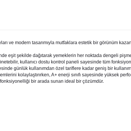
rı ve modern tasarımıyla mutfaklara estetik bir görünüm kazand
inde eşit şekilde dağıtarak yemeklerin her noktada dengeli pişme
netebilir, kullanıcı dostu kontrol paneli sayesinde tüm fonksiyonla
yesinde günlük kullanımdan özel tariflere kadar geniş bir kullanım
rini kolaylaştırırken, A+ enerji sınıfı sayesinde yüksek performa
fonksiyonelliği bir arada sunan ideal bir çözümdür.