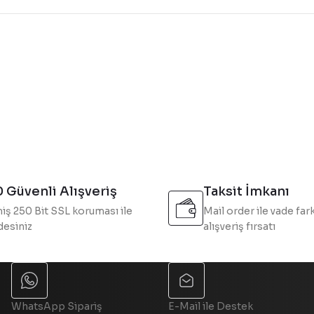
konularda yetersiz gördüğünüz noktaları öneri formunu kullanarak tarafı
Bu ürüne ilk yorumu siz yapın!
Yorum Yaz
 Güvenli Alışveriş
Taksit İmkanı
iş 250 Bit SSL koruması ile
Mail order ile vade fark
esiniz
alışveriş fırsatı
Gönder
WhatsApp Sipariş
E-Mail ile Destek