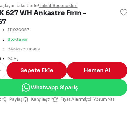
şlayan taksitlerle!
Taksit Seçenekleri
K 627 WH Ankastre Fırın -
57
111020057
Stokta var
8434778018929
i
24 Ay
Sepete Ekle
Hemen Al
Whatsapp Sipariş
t
Paylaş
Karşılaştır
Fiyat Alarmı
Yorum Yaz