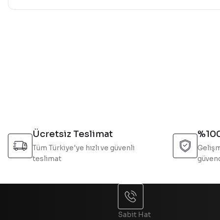
Bu ürünün fiyat bilgisi, resim, ürün açıklamalarında ve diğer 
Görüş ve önerileriniz için teşekkür ederiz.
Ürün resmi kalitesiz, bozuk veya görüntülenemiyor.
Ürün açıklamasında eksik bilgiler bulunuyor.
Ürün bilgilerinde hatalar bulunuyor.
Ürün fiyatı diğer sitelerden daha pahalı.
Bu ürüne benzer farklı alternatifler olmalı.
Ücretsiz Teslimat
%100
Tüm Türkiye'ye hızlı ve güvenli
Gelişm
teslimat
güvend
Sabit Hat