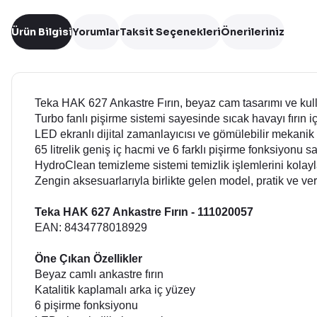
Ürün Bilgisi
Yorumlar
Taksit Seçenekleri
Önerileriniz
Teka HAK 627 Ankastre Fırın, beyaz cam tasarımı ve kullanı
Turbo fanlı pişirme sistemi sayesinde sıcak havayı fırın 
LED ekranlı dijital zamanlayıcısı ve gömülebilir mekan
65 litrelik geniş iç hacmi ve 6 farklı pişirme fonksiyonu s
HydroClean temizleme sistemi temizlik işlemlerini kolayla
Zengin aksesuarlarıyla birlikte gelen model, pratik ve ver
Teka HAK 627 Ankastre Fırın - 111020057
EAN: 8434778018929
Öne Çıkan Özellikler
Beyaz camlı ankastre fırın
Katalitik kaplamalı arka iç yüzey
6 pişirme fonksiyonu