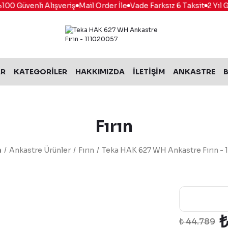
 Güvenli Alışveriş
Mail Order İle
Vade Farksız 6 Taksit
2 Yıl Gar
AR
KATEGORİLER
HAKKIMIZDA
İLETİŞİM
ANKASTRE
B
Fırın
a
Ankastre Ürünler
Fırın
Teka HAK 627 WH Ankastre Fırın - 
₺
₺ 44.789