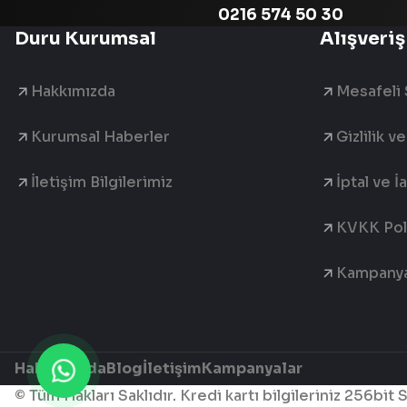
0216 574 50 30
Duru Kurumsal
Alışveriş
Hakkımızda
Mesafeli 
Kurumsal Haberler
Gizlilik v
İletişim Bilgilerimiz
İptal ve İ
KVKK Poli
Kampanya
Hakkımızda
Blog
İletişim
Kampanyalar
© Tüm Hakları Saklıdır. Kredi kartı bilgileriniz 256bit 