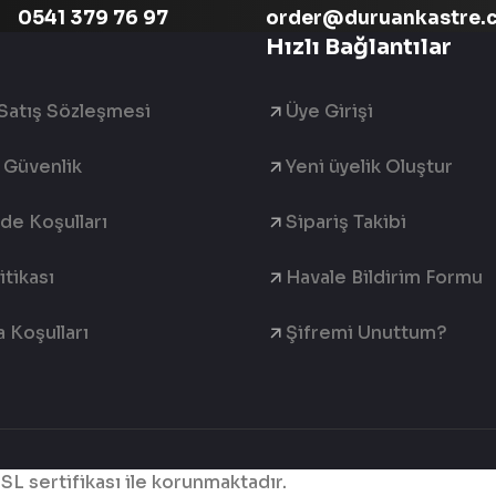
0541 379 76 97
order@duruankastre.
Hızlı Bağlantılar
Satış Sözleşmesi
Üye Girişi
e Güvenlik
Yeni üyelik Oluştur
ade Koşulları
Sipariş Takibi
tikası
Havale Bildirim Formu
 Koşulları
Şifremi Unuttum?
SSL sertifikası ile korunmaktadır.