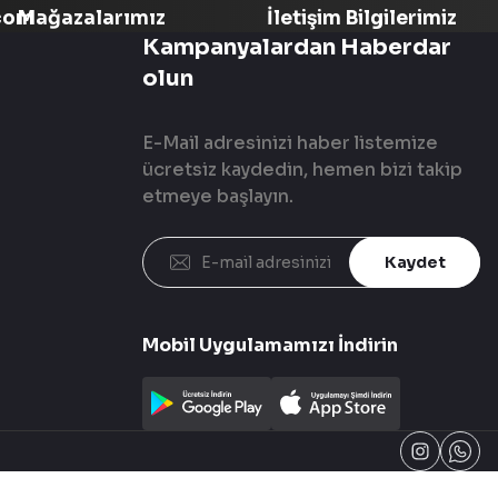
com
Mağazalarımız
İletişim Bilgilerimiz
Kampanyalardan Haberdar
olun
E-Mail adresinizi haber listemize
ücretsiz kaydedin, hemen bizi takip
etmeye başlayın.
Kaydet
Mobil Uygulamamızı İndirin