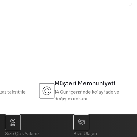
mıza iletebilirsiniz.
Müşteri Memnuniyeti
sız taksit ile
14 Gün içerisinde kolay iade ve
değişim imkanı
Size Çok Yakınız
Bize Ulaşın