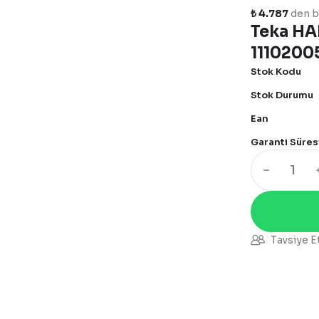
₺ 4.787
den ba
Teka HA
1110200
Stok Kodu
Stok Durumu
Ean
Garanti Süres
Tavsiye E