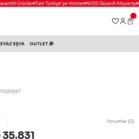
antili Ürünler
Tüm Türkiye'ye Hizmet
%100 Güvenli Alışveriş
Kol
EYAZ EŞYA
OUTLET 🎁
111020057
Yorumlar (0)
 35.831