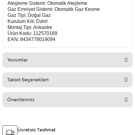
Ateşleme Sistemi: Otomatik Ateşleme
Gaz Emniyet Sistemi: Otomatik Gaz Kesme
Gaz Tipi: Doğal Gaz
Kurulum Kiti: Dahil
Montaj Tipi: Ankastre
Ürün Kodu: 112570169
EAN: 8434778019094
Yorumlar
Taksit Seçenekleri
Bu ürüne ilk yorumu siz yapın!
Önerileriniz
Yorum Yaz
Bu ürünün fiyat bilgisi, resim, ürün açıklamalarında ve diğer
konularda yetersiz gördüğünüz noktaları öneri formunu
Ücretsiz Teslimat
kullanarak tarafımıza iletebilirsiniz.