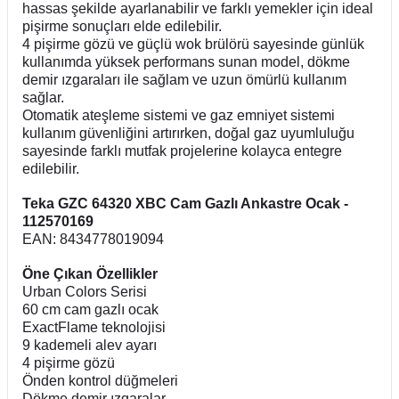
hassas şekilde ayarlanabilir ve farklı yemekler için ideal
pişirme sonuçları elde edilebilir.
4 pişirme gözü ve güçlü wok brülörü sayesinde günlük
kullanımda yüksek performans sunan model, dökme
demir ızgaraları ile sağlam ve uzun ömürlü kullanım
sağlar.
Otomatik ateşleme sistemi ve gaz emniyet sistemi
kullanım güvenliğini artırırken, doğal gaz uyumluluğu
sayesinde farklı mutfak projelerine kolayca entegre
edilebilir.
Teka GZC 64320 XBC Cam Gazlı Ankastre Ocak -
112570169
EAN: 8434778019094
Öne Çıkan Özellikler
Urban Colors Serisi
60 cm cam gazlı ocak
ExactFlame teknolojisi
9 kademeli alev ayarı
4 pişirme gözü
Önden kontrol düğmeleri
Dökme demir ızgaralar