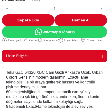
Garanti Süresi
24 Ay
Sepete Ekle
Hemen Al
Whatsapp Sipariş
Tavsiye Et
Paylaş
Karşılaştır
Fiyat Alarmı
Yorum Yaz
Ürün Bilgisi
Teka GZC 64320 XBC Cam Gazlı Ankastre Ocak, Urban
Colors Serisi'nin modern tasarımını ExactFlame
teknolojisi ile bir araya getirerek hassas ve kontrollü
pişirme deneyimi sunar.
60 cm genişliğindeki temperli seramik cam yüzeyi
mutfaklara şık bir görünüm kazandırırken, önden kontrol
düğmeleri sayesinde kullanım kolaylığı sağlar.
9 kademeli ExactFlame teknolojisi ile alev seviyesi