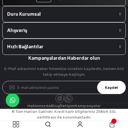
Duru Kurumsal
Alışveriş
Hızlı Bağlantılar
Kampanyalardan Haberdar olun
E-Mail adresinizi haber listemize ücretsiz kaydedin, hemen bizi
takip etmeye başlayın.
Kaydet
Hakkımızda
Blog
İletişim
Kampanyalar
© Tüm Hakları Saklıdır. Kredi kartı bilgileriniz 256bit SSL
sertifikası ile korunmaktadır.