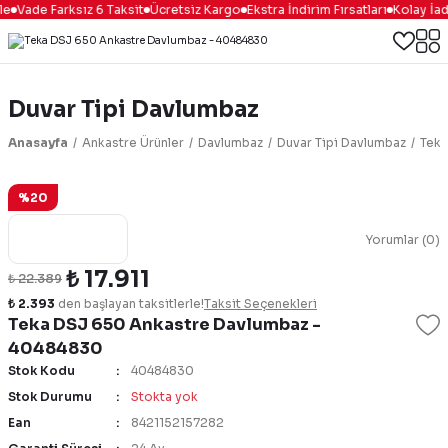
e
Vade Farksız 6 Taksit
Ücretsiz Kargo
Ekstra İndirim Fırsatları
Kolay İad
Duvar Tipi Davlumbaz
Anasayfa
Ankastre Ürünler
Davlumbaz
Duvar Tipi Davlumbaz
Teka
%20
Yorumlar (0)
₺ 17.911
₺ 22.389
₺ 2.393
den başlayan taksitlerle!
Taksit Seçenekleri
Teka DSJ 650 Ankastre Davlumbaz -
40484830
Stok Kodu
40484830
Stok Durumu
Stokta yok
Ean
8421152157282