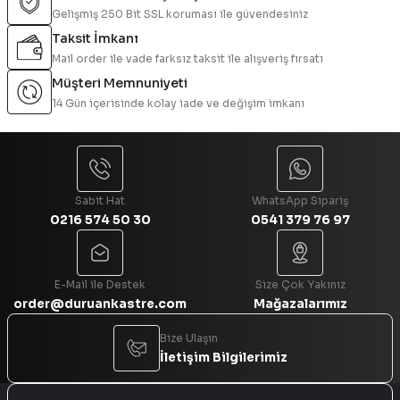
Gelişmiş 250 Bit SSL koruması ile güvendesiniz
Ürün resmi kalitesiz, bozuk veya görüntülenemiyor.
Taksit İmkanı
Ürün açıklamasında eksik bilgiler bulunuyor.
Mail order ile vade farksız taksit ile alışveriş fırsatı
Ürün bilgilerinde hatalar bulunuyor.
Müşteri Memnuniyeti
Ürün fiyatı diğer sitelerden daha pahalı.
14 Gün içerisinde kolay iade ve değişim imkanı
Bu ürüne benzer farklı alternatifler olmalı.
Sabit Hat
WhatsApp Sipariş
0216 574 50 30
0541 379 76 97
Gönder
E-Mail ile Destek
Size Çok Yakınız
order@duruankastre.com
Mağazalarımız
Bize Ulaşın
İletişim Bilgilerimiz