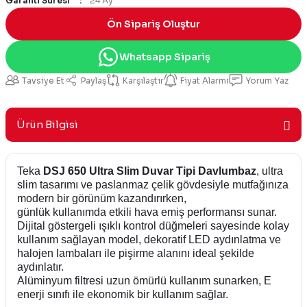
Garanti Süresi
24 Ay
Ön Sipariş Oluştur
Whatsapp Sipariş
Tavsiye Et
Paylaş
Karşılaştır
Fiyat Alarmı
Yorum Yaz
Ürün Bilgisi
Teka
DSJ 650 Ultra Slim Duvar Tipi Davlumbaz
, ultra
slim tasarımı ve paslanmaz çelik gövdesiyle mutfağınıza
modern bir görünüm kazandırırken,
günlük kullanımda etkili hava emiş performansı sunar.
Dijital göstergeli ışıklı kontrol düğmeleri sayesinde kolay
kullanım sağlayan model, dekoratif LED aydınlatma ve
halojen lambaları ile pişirme alanını ideal şekilde
aydınlatır.
Alüminyum filtresi uzun ömürlü kullanım sunarken, E
enerji sınıfı ile ekonomik bir kullanım sağlar.