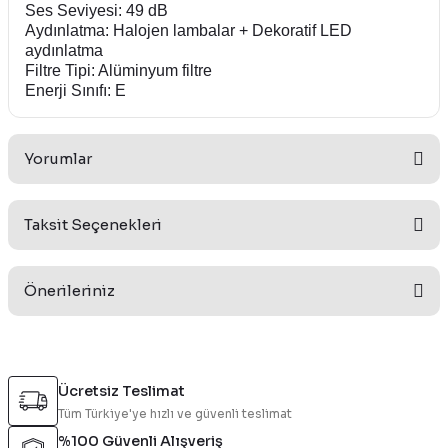
Ses Seviyesi: 49 dB
Aydınlatma: Halojen lambalar + Dekoratif LED
aydınlatma
Filtre Tipi: Alüminyum filtre
Enerji Sınıfı: E
Yorumlar
Taksit Seçenekleri
Bu ürüne ilk yorumu siz yapın!
Önerileriniz
Yorum Yaz
Bu ürünün fiyat bilgisi, resim, ürün açıklamalarında ve diğer
konularda yetersiz gördüğünüz noktaları öneri formunu
Ücretsiz Teslimat
kullanarak tarafımıza iletebilirsiniz.
Tüm Türkiye'ye hızlı ve güvenli teslimat
Görüş ve önerileriniz için teşekkür ederiz.
%100 Güvenli Alışveriş