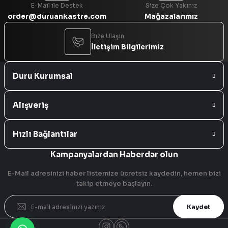
E-Mail ile Destek
Size Çok Yakınız
order@duruankastre.com
Mağazalarımız
Bize Ulaşın
İletişim Bilgilerimiz
Duru Kurumsal
Alışveriş
Hızlı Bağlantılar
Kampanyalardan Haberdar olun
E-Mail adresinizi haber listemize ücretsiz kaydedin, hemen bizi
takip etmeye başlayın.
Kaydet