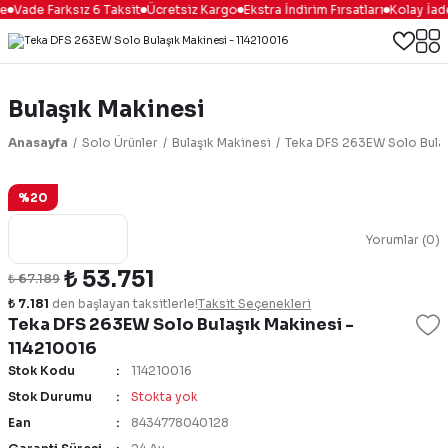
Vade Farksız 6 Taksit
Ücretsiz Kargo
Ekstra İndirim Fırsatları
Kolay İade
Bulaşık Makinesi
Anasayfa
Solo Ürünler
Bulaşık Makinesi
Teka DFS 263EW Solo Bulaş
%20
Yorumlar (0)
₺ 53.751
₺ 67.189
₺ 7.181
den başlayan taksitlerle!
Taksit Seçenekleri
Teka DFS 263EW Solo Bulaşık Makinesi -
114210016
Stok Kodu
114210016
Stok Durumu
Stokta yok
Ean
8434778040128