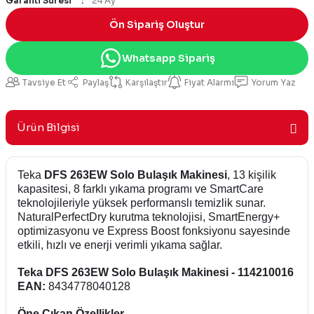
Garanti Süresi
24 Ay
Ön Sipariş Oluştur
Whatsapp Sipariş
Tavsiye Et
Paylaş
Karşılaştır
Fiyat Alarmı
Yorum Yaz
Ürün Bilgisi
Teka
DFS 263EW Solo Bulaşık Makinesi
, 13 kişilik
kapasitesi, 8 farklı yıkama programı ve SmartCare
teknolojileriyle yüksek performanslı temizlik sunar.
NaturalPerfectDry kurutma teknolojisi, SmartEnergy+
optimizasyonu ve Express Boost fonksiyonu sayesinde
etkili, hızlı ve enerji verimli yıkama sağlar.
Teka DFS 263EW Solo Bulaşık Makinesi - 114210016
EAN:
8434778040128
Öne Çıkan Özellikler