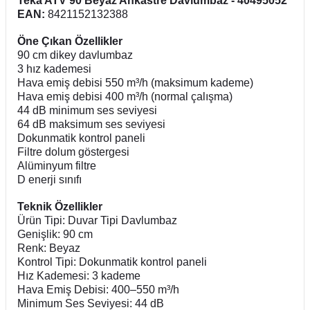
Teka ATV 90 Beyaz Ankastre Davlumbaz - 40495052
EAN:
8421152132388
Öne Çıkan Özellikler
90 cm dikey davlumbaz
3 hız kademesi
Hava emiş debisi 550 m³/h (maksimum kademe)
Hava emiş debisi 400 m³/h (normal çalışma)
44 dB minimum ses seviyesi
64 dB maksimum ses seviyesi
Dokunmatik kontrol paneli
Filtre dolum göstergesi
Alüminyum filtre
D enerji sınıfı
Teknik Özellikler
Ürün Tipi: Duvar Tipi Davlumbaz
Genişlik: 90 cm
Renk: Beyaz
Kontrol Tipi: Dokunmatik kontrol paneli
Hız Kademesi: 3 kademe
Hava Emiş Debisi: 400–550 m³/h
Minimum Ses Seviyesi: 44 dB