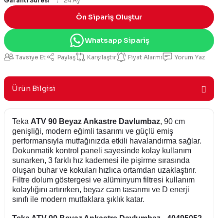
Garanti Süresi
24 Ay
Ön Sipariş Oluştur
Whatsapp Sipariş
Tavsiye Et
Paylaş
Karşılaştır
Fiyat Alarmı
Yorum Yaz
Ürün Bilgisi
Teka
ATV 90 Beyaz Ankastre Davlumbaz
, 90 cm
genişliği, modern eğimli tasarımı ve güçlü emiş
performansıyla mutfağınızda etkili havalandırma sağlar.
Dokunmatik kontrol paneli sayesinde kolay kullanım
sunarken, 3 farklı hız kademesi ile pişirme sırasında
oluşan buhar ve kokuları hızlıca ortamdan uzaklaştırır.
Filtre dolum göstergesi ve alüminyum filtresi kullanım
kolaylığını artırırken, beyaz cam tasarımı ve D enerji
sınıfı ile modern mutfaklara şıklık katar.