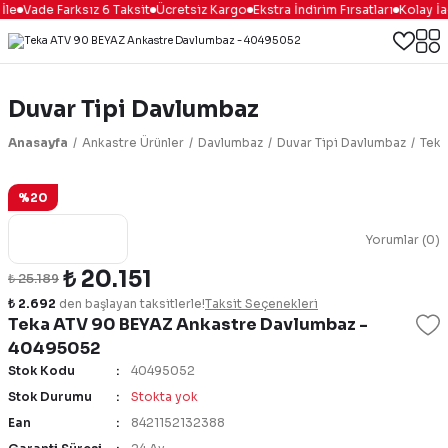
le
Vade Farksız 6 Taksit
Ücretsiz Kargo
Ekstra İndirim Fırsatları
Kolay İa
Duvar Tipi Davlumbaz
Anasayfa
Ankastre Ürünler
Davlumbaz
Duvar Tipi Davlumbaz
Teka
%20
Yorumlar (0)
₺ 20.151
₺ 25.189
₺ 2.692
den başlayan taksitlerle!
Taksit Seçenekleri
Teka ATV 90 BEYAZ Ankastre Davlumbaz -
40495052
Stok Kodu
40495052
Stok Durumu
Stokta yok
Ean
8421152132388