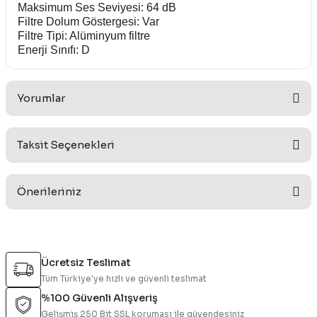
Maksimum Ses Seviyesi: 64 dB
Filtre Dolum Göstergesi: Var
Filtre Tipi: Alüminyum filtre
Enerji Sınıfı: D
Yorumlar
Taksit Seçenekleri
Bu ürüne ilk yorumu siz yapın!
Önerileriniz
Yorum Yaz
Bu ürünün fiyat bilgisi, resim, ürün açıklamalarında ve diğer
konularda yetersiz gördüğünüz noktaları öneri formunu
Ücretsiz Teslimat
kullanarak tarafımıza iletebilirsiniz.
Tüm Türkiye'ye hızlı ve güvenli teslimat
Görüş ve önerileriniz için teşekkür ederiz.
%100 Güvenli Alışveriş
Gelişmiş 250 Bit SSL koruması ile güvendesiniz
Ürün resmi kalitesiz, bozuk veya görüntülenemiyor.