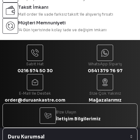
Taksit İmkanı
Ürün açıklamasında eksik bilgiler bulunuyor.
Mail order ile vade farksız taksit ile alışveriş fırsatı
Ürün bilgilerinde hatalar bulunuyor.
Müşteri Memnuniyeti
Ürün fiyatı diğer sitelerden daha pahalı.
14 Gün içerisinde kolay iade ve değişim imkanı
Bu ürüne benzer farklı alternatifler olmalı.
Sabit Hat
WhatsApp Sipariş
0216 574 50 30
0541 379 76 97
Gönder
E-Mail ile Destek
Size Çok Yakınız
order@duruankastre.com
Mağazalarımız
Bize Ulaşın
İletişim Bilgilerimiz
Duru Kurumsal