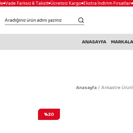
Vade Farksız 6 Taksit
Ücretsiz Kargo
Ekstra İndirim Fırsatları
Ko
ANASAYFA
MARKAL
Anasayfa
Ankastre Ürünl
%20