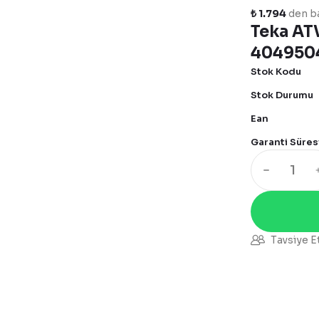
₺ 1.794
den ba
Teka AT
404950
Stok Kodu
Stok Durumu
Ean
Garanti Süres
Tavsiye E