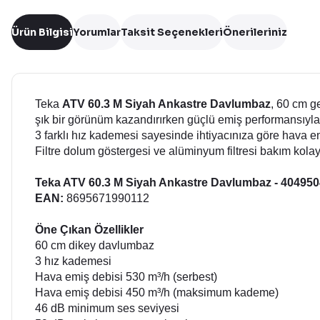
Ürün Bilgisi
Yorumlar
Taksit Seçenekleri
Önerileriniz
Teka
ATV 60.3 M Siyah Ankastre Davlumbaz
, 60 cm g
şık bir görünüm kazandırırken güçlü emiş performansıyla bu
3 farklı hız kademesi sayesinde ihtiyacınıza göre hava emi
Filtre dolum göstergesi ve alüminyum filtresi bakım kolaylı
Teka ATV 60.3 M Siyah Ankastre Davlumbaz - 40495
EAN:
8695671990112
Öne Çıkan Özellikler
60 cm dikey davlumbaz
3 hız kademesi
Hava emiş debisi 530 m³/h (serbest)
Hava emiş debisi 450 m³/h (maksimum kademe)
46 dB minimum ses seviyesi