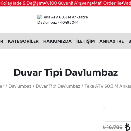
lay İade & Değişim
%100 Güvenli Alışveriş
Mail Order İle
Vade Fa
AR
KATEGORİLER
HAKKIMIZDA
İLETİŞİM
ANKASTRE
B
Duvar Tipi Davlumbaz
er
Davlumbaz
Duvar Tipi Davlumbaz
Teka ATV 60.3 M Anka
₺
₺ 16.789