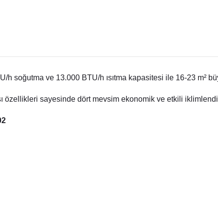
U/h soğutma ve 13.000 BTU/h ısıtma kapasitesi ile 16-23 m² bü
kışı özellikleri sayesinde dört mevsim ekonomik ve etkili iklimlend
02