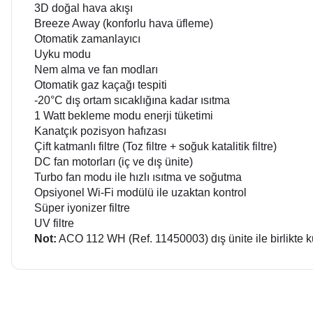
3D doğal hava akışı
Breeze Away (konforlu hava üfleme)
Otomatik zamanlayıcı
Uyku modu
Nem alma ve fan modları
Otomatik gaz kaçağı tespiti
-20°C dış ortam sıcaklığına kadar ısıtma
1 Watt bekleme modu enerji tüketimi
Kanatçık pozisyon hafızası
Çift katmanlı filtre (Toz filtre + soğuk katalitik filtre)
DC fan motorları (iç ve dış ünite)
Turbo fan modu ile hızlı ısıtma ve soğutma
Opsiyonel Wi-Fi modülü ile uzaktan kontrol
Süper iyonizer filtre
UV filtre
Not:
ACO 112 WH (Ref. 11450003) dış ünite ile birlikte ku
Bu ürünün fiyat bilgisi, resim, ürün açıklamalarında ve diğer 