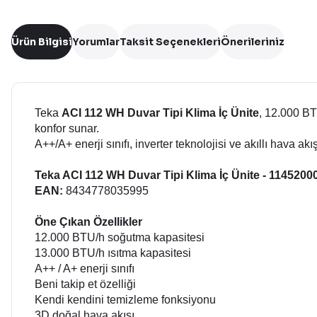
Ürün Bilgisi
Yorumlar
Taksit Seçenekleri
Önerileriniz
Teka
ACI 112 WH Duvar Tipi Klima İç Ünite
, 12.000 BT
konfor sunar.
A++/A+ enerji sınıfı, inverter teknolojisi ve akıllı hava a
Teka ACI 112 WH Duvar Tipi Klima İç Ünite - 1145200
EAN:
8434778035995
Öne Çıkan Özellikler
12.000 BTU/h soğutma kapasitesi
13.000 BTU/h ısıtma kapasitesi
A++ / A+ enerji sınıfı
Beni takip et özelliği
Kendi kendini temizleme fonksiyonu
3D doğal hava akışı