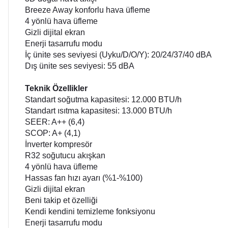
Breeze Away konforlu hava üfleme
4 yönlü hava üfleme
Gizli dijital ekran
Enerji tasarrufu modu
İç ünite ses seviyesi (Uyku/D/O/Y): 20/24/37/40 dBA
Dış ünite ses seviyesi: 55 dBA
Teknik Özellikler
Standart soğutma kapasitesi: 12.000 BTU/h
Standart ısıtma kapasitesi: 13.000 BTU/h
SEER: A++ (6,4)
SCOP: A+ (4,1)
İnverter kompresör
R32 soğutucu akışkan
4 yönlü hava üfleme
Hassas fan hızı ayarı (%1-%100)
Gizli dijital ekran
Beni takip et özelliği
Kendi kendini temizleme fonksiyonu
Enerji tasarrufu modu