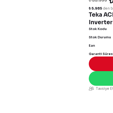
₺ 55.999
₺ 5.985
den ba
Teka AC
Inverter
Stok Kodu
Stok Durumu
Ean
Garanti Süres
Tavsiye E