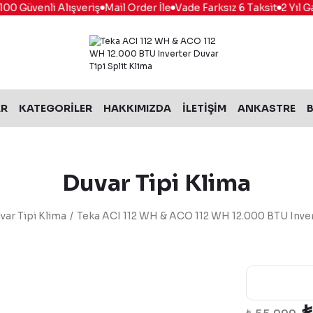
Güvenli Alışveriş
Mail Order İle
Vade Farksız 6 Taksit
2 Yıl Garan
AR
KATEGORİLER
HAKKIMIZDA
İLETİŞİM
ANKASTRE
B
Duvar Tipi Klima
var Tipi Klima
Teka ACI 112 WH & ACO 112 WH 12.000 BTU Invert