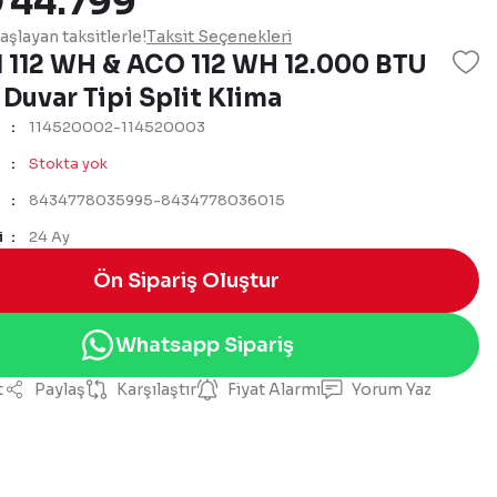
₺ 44.799
şlayan taksitlerle!
Taksit Seçenekleri
I 112 WH & ACO 112 WH 12.000 BTU
 Duvar Tipi Split Klima
114520002-114520003
Stokta yok
8434778035995-8434778036015
i
24 Ay
Ön Sipariş Oluştur
Whatsapp Sipariş
t
Paylaş
Karşılaştır
Fiyat Alarmı
Yorum Yaz