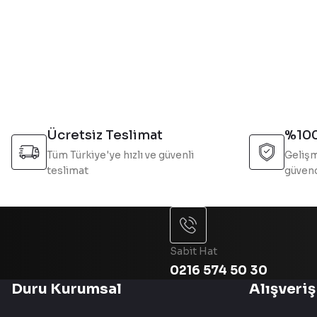
Görüş ve önerileriniz için teşekkür ederiz.
Ürün resmi kalitesiz, bozuk veya görüntülenemiyor.
Ürün açıklamasında eksik bilgiler bulunuyor.
Ürün bilgilerinde hatalar bulunuyor.
Ürün fiyatı diğer sitelerden daha pahalı.
Bu ürüne benzer farklı alternatifler olmalı.
Ücretsiz Teslimat
%100
Tüm Türkiye'ye hızlı ve güvenli
Gelişm
teslimat
güvend
Sabit Hat
0216 574 50 30
Duru Kurumsal
Alışveriş