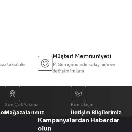
Müşteri Memnuniyeti
sız taksit ile
14 Gün içerisinde kolay iade ve
değişim imkanı
Size Çok Yakınız
Bize Ulaşın
com
Mağazalarımız
İletişim Bilgilerimiz
Kampanyalardan Haberdar
olun