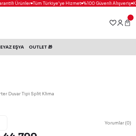
tili Ürünler
Tüm Türkiye'ye Hizmet
%100 Güvenli Alışveriş
Kola
EYAZ EŞYA
OUTLET 🎁
er Duvar Tipi Split Klima
Yorumlar (0)